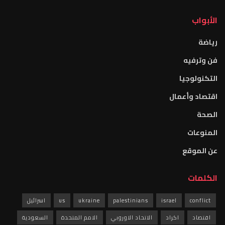
الأبواب
رياضة
فن وترفيه
التكنولوجيا
اقتصاد وأعمال
الصحة
المنوعات
عن الموقع
الكلمات
conflict
israel
palestinians
ukraine
us
اسرائيل
اقتصاد
اكراد
الاتحاد الاوروبي
الامم المتحدة
السعودية