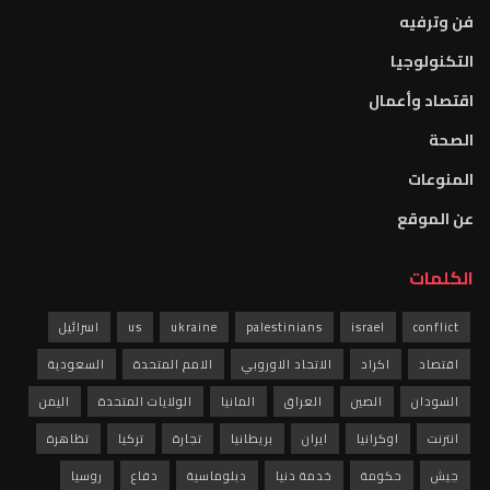
فن وترفيه
التكنولوجيا
اقتصاد وأعمال
الصحة
المنوعات
عن الموقع
الكلمات
conflict
israel
palestinians
ukraine
us
اسرائيل
اقتصاد
اكراد
الاتحاد الاوروبي
الامم المتحدة
السعودية
السودان
الصين
العراق
المانيا
الولايات المتحدة
اليمن
انترنت
اوكرانيا
ايران
بريطانيا
تجارة
تركيا
تظاهرة
جيش
حكومة
خدمة دنيا
دبلوماسية
دفاع
روسيا