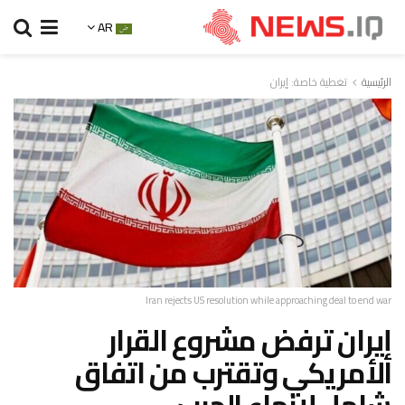
AR
الرئيسية
تغطية خاصة: إيران
Iran rejects US resolution while approaching deal to end war
إيران ترفض مشروع القرار
الأمريكي وتقترب من اتفاق