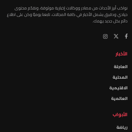
نواكب أبرز الأحداث من مصادر ووكالات إخبارية موثوقة، ونقدّم محتوى
حيادي ودقيق يشمل الأخبار في كافة المجالات. تابعنا يوميًا وكن على اطلاع
دائم بكل جديد يهمك.
الأخبار
العاجلة
المحلية
الاقليمية
العالمية
الأبواب
رياضة