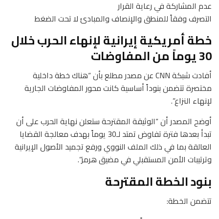
عدم المشاركة في رعاية القرار
التصرف وفقاً للمنطق والإنصاف والمبادئ لا تحت الضغط
خطة أمريكية إيرانية لإنهاء الحرب خلال
30 يوماً من المفاوضات
أفادت شبكة CNN عن مصدر مطلع بأن “هناك خطة داخلية
مختصرة تتضمن بنوداً أساسية كانت محور المفاوضات الجارية
لإنهاء النزاع”.
أوضح المصدر أن “الوثيقة المقترحة ستعلن نهاية الحرب على أن
تبدأ بعدها فترة تفاوض تمتد لـ30 يوماً بهدف معالجة القضايا
العالقة بما في ذلك الملف النووي ورفع تجميد الأصول الإيرانية
وترتيبات الأمن المستقبلي في مضيق هرمز”.
بنود الخطة المقترحة
تتضمن الخطة: