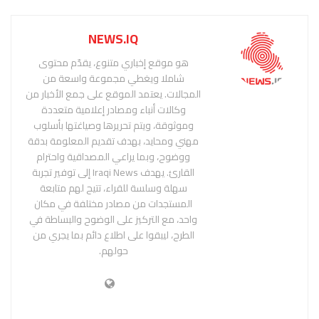
NEWS.IQ
هو موقع إخباري متنوع، يقدّم محتوى
شاملا ويغطي مجموعة واسعة من
المجالات. يعتمد الموقع على جمع الأخبار من
وكالات أنباء ومصادر إعلامية متعددة
وموثوقة، ويتم تحريرها وصياغتها بأسلوب
مهني ومحايد، بهدف تقديم المعلومة بدقة
ووضوح، وبما يراعي المصداقية واحترام
القارئ. يهدف Iraqi News إلى توفير تجربة
سهلة وسلسة للقراء، تتيح لهم متابعة
المستجدات من مصادر مختلفة في مكان
واحد، مع التركيز على الوضوح والبساطة في
الطرح، ليبقوا على اطلاع دائم بما يجري من
حولهم.