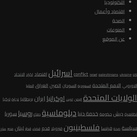
التكنولوجيا
اقتصاد وأعمال
الصحة
المنوعات
عن الموقع
الكلمات
اسرائيل
conflict
اقتصاد
الاتحاد
us
palestinians
اكراد
ukraine
israel
الامم المتحدة
الصين
العراق
السودان
الاوروبي
المانيا
السعودية
الولايات المتحدة
اوكرانيا
ايران
بريطانيا
تركيا
تجارة
اليمن
انترنت
دبلوماسية
روسيا
سوريا
خدمة دنيا
جيش
تظاهرة
حكومة
دفاع
فلسطينيون
سياسة
لبنان
فرنسا
قدم
فنزويلا
قطر
صحة
قضاء
مصر
مناخ