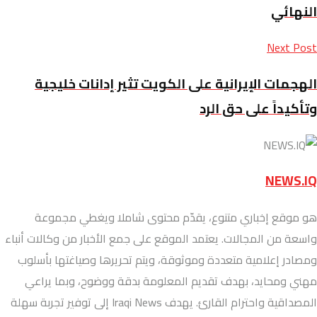
النهائي
Next Post
الهجمات الإيرانية على الكويت تثير إدانات خليجية
وتأكيداً على حق الرد
NEWS.IQ
هو موقع إخباري متنوع، يقدّم محتوى شاملا ويغطي مجموعة
واسعة من المجالات. يعتمد الموقع على جمع الأخبار من وكالات أنباء
ومصادر إعلامية متعددة وموثوقة، ويتم تحريرها وصياغتها بأسلوب
مهني ومحايد، بهدف تقديم المعلومة بدقة ووضوح، وبما يراعي
المصداقية واحترام القارئ. يهدف Iraqi News إلى توفير تجربة سهلة