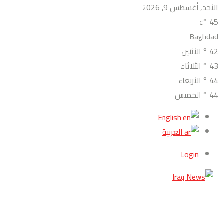
الأحد, أغسطس 9, 2026
°c
45
Baghdad
42
°
الأثنين
43
°
الثلاثاء
44
°
الأربعاء
44
°
الخميس
English
العربية
Login