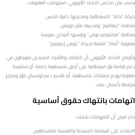
بحسب بيان مجلس الاتحاد الأوروبي، استهدفت العقوبات:
حركة “نحالا” الاستيطانية ومديرتها دانييلا فايس
منظمة “ريغافيم” ومديرها مئير دويتش
منظمة “هاشومير يوش” ورئيسها أفيحاي سويسا
تعاونية “أمانا” التابعة لحركة “غوش إيمونيم”
وأوضح الاتحاد الأوروبي أن الكيانات والأفراد المدرجين متورطون في
دعم إقامة بؤر استيطانية على أراضٍ فلسطينية خاصة، أو ممارسة
ضغوط لهدم ممتلكات فلسطينية، أو تقديم دعم لوجستي لبؤر ومزارع
مرتبطة بأعمال عنف.
اتهامات بانتهاك حقوق أساسية
ذكر البيان أن الانتهاكات شملت:
الاعتداء على السلامة الجسدية والنفسية للفلسطينيين