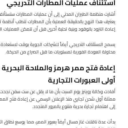
استئناف عمليات المطارات التدريجي
أشارت منظمة الطيران المدني إلى أن عمليات المطارات ستستأنف
يعترف هذا النهج بالحقيقة العملية بأن المطارات تتطلب أنظمة
إعادة التزود بالوقود وبنية تحتية أخرى قبل أن تتمكن العمليات ال
يسمح الاستئناف التدريجي أيضاً للشركات الجوية بوقت لاستعادة 
محاولة العودة الفورية لمستويات ما قبل الصراع من الحركة.
إعادة فتح ممر هرمز والملاحة البحرية
أولى العبورات التجارية
أفادت وكالة رويترز يوم السبت بأن ما لا يقل عن ست سفن نجحت 
ممثلة أول شحن تجاري منذ الإعلان الرسمي عن إعادة فتح الم
إلى اهتمام تجارة بحرية متنوع بالمرور المتجدد.
بدأت عدة ناقلات غاز مسال أيضاً بعبور الممر، مما يوسع نطاق الت