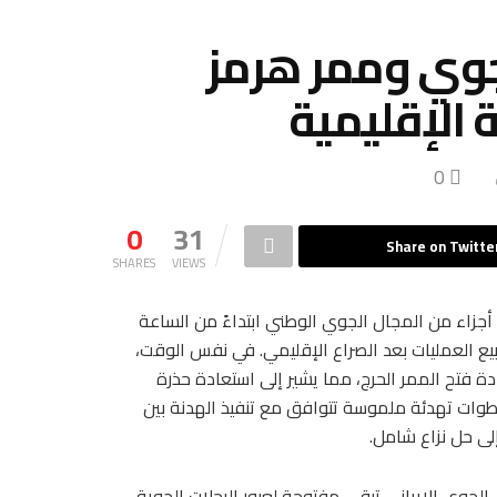
لجوي وممر هرمز
 الإقليمية
0
0
31
Share on Twitte
SHARES
VIEWS
 أجزاء من المجال الجوي الوطني ابتداءً من الساعة
يع العمليات بعد الصراع الإقليمي. في نفس الوقت،
دة فتح الممر الحرج، مما يشير إلى استعادة حذرة
 خطوات تهدئة ملموسة تتوافق مع تنفيذ الهدنة بين
إلى حل نزاع شامل.
الجوي الإيراني تبقى مفتوحة لعبور الرحلات الجوية