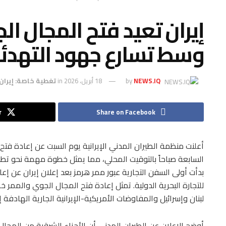
إيران تعيد فتح المجال ا
وسط تسارع جهود التهدئة
NEWS.IQ
by
18 أبريل، 2026
in
تغطية خاصة: إيران
r
Share on Facebook
أعلنت منظمة الطيران المدني الإيرانية يوم السبت عن إعادة فتح
السابعة صباحاً بالتوقيت المحلي، مما يمثل خطوة مهمة نحو تطب
بدأت أولى السفن التجارية عبور ممر هرمز بعد إعلان إيران عن إعا
للتجارة البحرية الدولية. تمثل إعادة فتح المجال الجوي والممر
لبنان وإسرائيل والمفاوضات الأمريكية-الإيرانية الجارية الهادفة 
أوضح الإعلان عن الطيران المدني أن الأجزاء الشرقية من المجال 