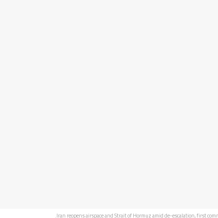
Iran reopens airspace and Strait of Hormuz amid de-escalation, first comm