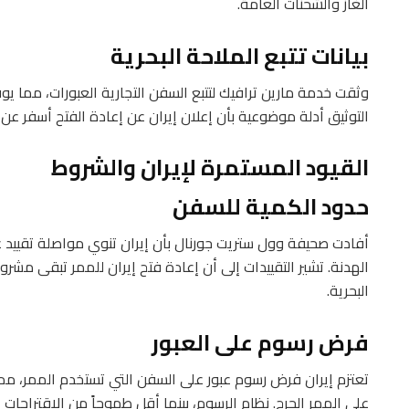
الغاز والشحنات العامة.
بيانات تتبع الملاحة البحرية
وثقت خدمة مارين ترافيك لتتبع السفن التجارية العبورات، مما يوفر
التوثيق أدلة موضوعية بأن إعلان إيران عن إعادة الفتح أسفر عن ا
القيود المستمرة لإيران والشروط
حدود الكمية للسفن
أفادت صحيفة وول ستريت جورنال بأن إيران تنوي مواصلة تقييد ع
الهدنة. تشير التقييدات إلى أن إعادة فتح إيران للممر تبقى مشرو
البحرية.
فرض رسوم على العبور
تعتزم إيران فرض رسوم عبور على السفن التي تستخدم الممر، مم
على الممر الحرج. نظام الرسوم، بينما أقل طموحاً من الاقتراحات 