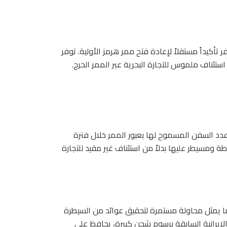
 تأكيداً مستقلاً لإعادة فتح ممر هرمز الأولية. توفر
ستئناف ملموس للتجارة البحرية عبر الممر الحرج.
دد السفن المسموح لها بعبور الممر خلال فترة
طة ومسيطر عليها بدلاً من استئناف غير مقيد للتجارة
ا يمثل محاولة مستمرة لتحقيق عوائد من السيطرة
الإيرانية السابقة برسوم شحن كبيرة، يحافظ على