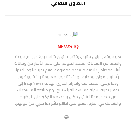
التعاون الثقافي
NEWS.IQ
هو موقع إخباري متنوع، يقدّم محتوى شاملا ويغطي مجموعة
واسعة من المجالات. يعتمد الموقع على جمع الأخبار من وكالات
أنباء ومصادر إعلامية متعددة وموثوقة، ويتم تحريرها وصياغتها
بأسلوب مهني ومحايد، بهدف تقديم المعلومة بدقة ووضوح،
وبما يراعي المصداقية واحترام القارئ. يهدف Iraqi News إلى
توفير تجربة سهلة وسلسة للقراء، تتيح لهم متابعة المستجدات
من مصادر مختلفة في مكان واحد، مع التركيز على الوضوح
والبساطة في الطرح، ليبقوا على اطلاع دائم بما يجري من حولهم.