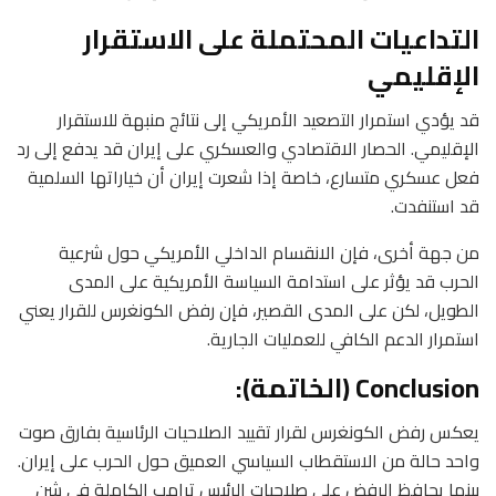
التداعيات المحتملة على الاستقرار
الإقليمي
قد يؤدي استمرار التصعيد الأمريكي إلى نتائج منبهة للاستقرار
الإقليمي. الحصار الاقتصادي والعسكري على إيران قد يدفع إلى رد
فعل عسكري متسارع، خاصة إذا شعرت إيران أن خياراتها السلمية
قد استنفدت.
من جهة أخرى، فإن الانقسام الداخلي الأمريكي حول شرعية
الحرب قد يؤثر على استدامة السياسة الأمريكية على المدى
الطويل، لكن على المدى القصير، فإن رفض الكونغرس للقرار يعني
استمرار الدعم الكافي للعمليات الجارية.
Conclusion (الخاتمة):
يعكس رفض الكونغرس لقرار تقييد الصلاحيات الرئاسية بفارق صوت
واحد حالة من الاستقطاب السياسي العميق حول الحرب على إيران.
بينما يحافظ الرفض على صلاحيات الرئيس ترامب الكاملة في شن