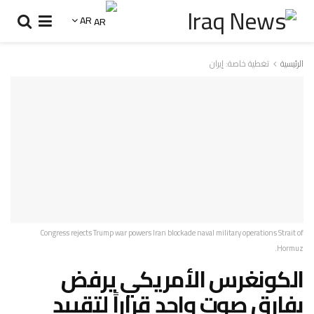
AR
الرئيسية
تغطية خاصة: إيران
Congress rejects Trump war powers Iran blockade naval military operations Strait of
Hormuz.
الكونغرس الأمريكي يرفض
بفارق صوت واحد قراراً لتقييد