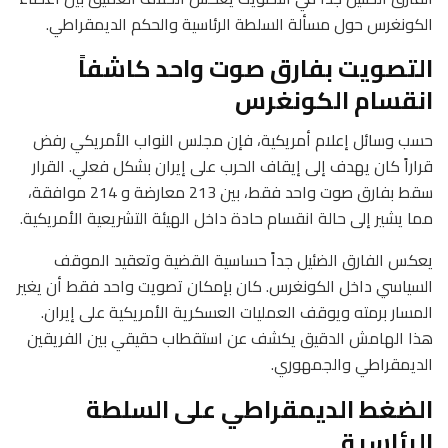
الكونغرس حول مسألة السلطة الرئاسية والحكم الديمقراطي.
التصويت بفارق صوت واحد كاشفاً
انقسام الكونغرس
حسب وسائل إعلام أمريكية، فإن مجلس النواب الأمريكي رفض
قراراً كان يهدف إلى إيقاف الحرب على إيران بشكل فعلي. القرار
سقط بفارق صوت واحد فقط، بين 213 معارضة و 214 موافقة،
مما يشير إلى حالة انقسام حادة داخل الهيئة التشريعية الأمريكية.
يعكس الفارق الضئيل جداً حساسية القضية وتعقيد الموقف
السياسي داخل الكونغرس. كان بإمكان تصويت واحد فقط أن يغير
المسار برمته ويوقف العمليات العسكرية الأمريكية على إيران.
هذا الهامش الدقيق يكشف عن استقطاب حقيقي بين الفريقين
الديمقراطي والجمهوري.
الضغط الديمقراطي على السلطة
الرئاسية