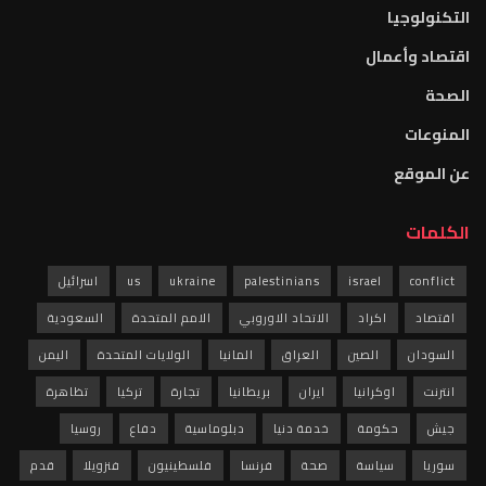
التكنولوجيا
اقتصاد وأعمال
الصحة
المنوعات
عن الموقع
الكلمات
conflict
israel
palestinians
ukraine
us
اسرائيل
اقتصاد
اكراد
الاتحاد الاوروبي
الامم المتحدة
السعودية
السودان
الصين
العراق
المانيا
الولايات المتحدة
اليمن
انترنت
اوكرانيا
ايران
بريطانيا
تجارة
تركيا
تظاهرة
جيش
حكومة
خدمة دنيا
دبلوماسية
دفاع
روسيا
سوريا
سياسة
صحة
فرنسا
فلسطينيون
فنزويلا
قدم