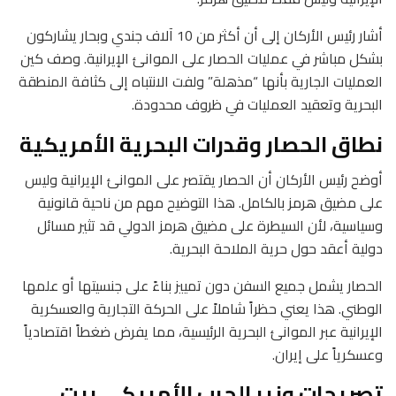
أشار رئيس الأركان إلى أن أكثر من 10 آلاف جندي وبحار يشاركون
بشكل مباشر في عمليات الحصار على الموانئ الإيرانية. وصف كين
العمليات الجارية بأنها “مذهلة” ولفت الانتباه إلى كثافة المنطقة
البحرية وتعقيد العمليات في ظروف محدودة.
نطاق الحصار وقدرات البحرية الأمريكية
أوضح رئيس الأركان أن الحصار يقتصر على الموانئ الإيرانية وليس
على مضيق هرمز بالكامل. هذا التوضيح مهم من ناحية قانونية
وسياسية، لأن السيطرة على مضيق هرمز الدولي قد تثير مسائل
دولية أعقد حول حرية الملاحة البحرية.
الحصار يشمل جميع السفن دون تمييز بناءً على جنسيتها أو علمها
الوطني. هذا يعني حظراً شاملاً على الحركة التجارية والعسكرية
الإيرانية عبر الموانئ البحرية الرئيسية، مما يفرض ضغطاً اقتصادياً
وعسكرياً على إيران.
تصريحات وزير الحرب الأمريكي بيت