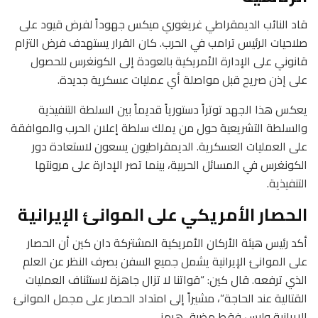
قاد النائب الديمقراطي غريغوري ميكس جهوداً لفرض قيود على
صلاحيات الرئيس ترامب في الحرب. كان القرار يستهدف فرض التزام
قانوني على الإدارة الأمريكية بالعودة إلى الكونغرس للحصول
على إذن صريح قبل مواصلة أي عمليات عسكرية جديدة.
يعكس هذا الجهد توتراً دستورياً قديماً بين السلطة التنفيذية
والسلطة التشريعية حول من يملك سلطة إعلان الحرب والموافقة
على العمليات العسكرية. الديمقراطيون يسعون لاستعادة دور
الكونغرس في المسائل الحربية، بينما تصر الإدارة على مرونتها
التنفيذية.
الحصار الأمريكي على الموانئ الإيرانية
أكد رئيس هيئة الأركان الأمريكية المشتركة دان كين أن الحصار
على الموانئ الإيرانية يشمل جميع السفن بصرف النظر عن العلم
الذي ترفعه. قال كين: “قواتنا لا تزال جاهزة لاستئناف العمليات
القتالية عند الحاجة”، مشيراً إلى امتداد الحصار على مجمل الموانئ
الإيرانية وليس فقط مضيق هرمز.