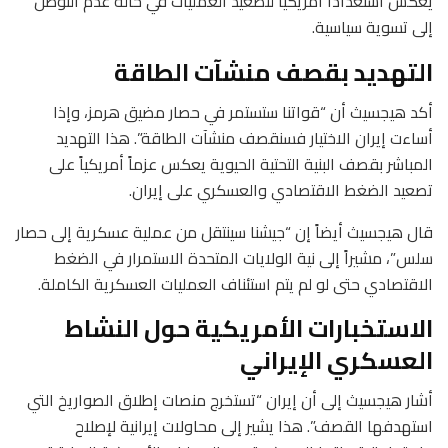
يعكس استعداداً أمريكياً لتصعيد العمليات في حالة عدم التوصل
إلى تسوية سياسية.
التهديد بقصف منشآت الطاقة
أكد هيجسيث أن “قواتنا ستستمر في حصار مضيق هرمز، وإذا
أساءت إيران الاختيار فسنقصف منشآت الطاقة”. هذا التهديد
المباشر بقصف البنية التحتية الحيوية يعكس عزماً أمريكياً على
تصعيد الضغط الاقتصادي والعسكري على إيران.
قال هيجسيث أيضاً إن “جيشنا سينتقل من عملية عسكرية إلى حصار
سلس”، مشيراً إلى نية الولايات المتحدة الاستمرار في الضغط
الاقتصادي حتى لو لم يتم استئناف العمليات العسكرية الكاملة.
الاستخبارات الأمريكية حول النشاط
العسكري الإيراني
أشار هيجسيث إلى أن إيران “تستخرج منصات إطلاق الصواريخ التي
استهدفها القصف”. هذا يشير إلى محاولات إيرانية لإصلاح