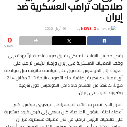
صلاحيات ترامب العسكرية ضد
إيران
NEWS.IQ
by
16 أبريل، 2026
0
SHARES
رفض مجلس النواب الأمريكي بفارق صوت واحد قراراً يهدف إلى
وقف العمليات العسكرية على إيران وإجبار الرئيس ترامب على
العودة إلى الكونغرس للحصول على موافقة قانونية قبل مواصلة
أي عمليات عسكرية إضافية. جاء التصويت بنتيجة 213 مقابل 214
صوتاً، كاشفاً عن انقسام حاد داخل الكونغرس حول شرعية
وضرورة الحرب على إيران.
القرار الذي تقدم به النائب الديمقراطي غريغوري ميكس، كبير
أعضاء لجنة الشؤون الخارجية، كان يسعى إلى فرض قيود دستورية
على صلاحيات الرئيس ترامب في شن عمليات عسكرية. غير أن
الفارق الضئيل جداً في التصويت يعكس الخلاف العميق بين أعضاء