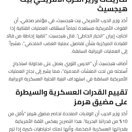
هيجسيث
أكد وزير الحرب الأمريكي بيت هيجسيث، في مؤتمر صحفي، أن
القوات الأمريكية مستعدة تماماً لاستئناف العمليات القتالية إذا
اختارت إيران “الخيار الخاطئ”. قال هيجسيث: “تلقينا إحاطة من قائد
القيادة المركزية بشأن تفاصيل عملية الغضب الملحمي”، مشيراً
إلى العمليات الإيرانية السابقة.
أضاف هيجسيث أن “الحرس الثوري يعمل على محاولة استخراج
أسلحته من تحت المنشآت المدمرة”، مما يشير إلى نجاح العمليات
الأمريكية السابقة في استهداف البنية التحتية العسكرية الإيرانية.
تقييم القدرات العسكرية والسيطرة
على مضيق هرمز
أكد وزير الحرب أن الولايات المتحدة تحاصر مضيق هرمز “بأقل من
10% من قدراتنا البحرية”. هذا التصريح يعكس الثقة الأمريكية
بقدراتها العسكرية الضخمة، وأنها تملك احتياطيات كبيرة إذا لزم