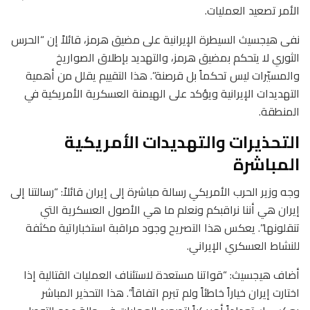
الأمر تصعيد العمليات.
نفى هيجسيث السيطرة الإيرانية على مضيق هرمز، قائلاً إن “الحرس
الثوري لا يتحكم بمضيق هرمز، والتهديد بإطلاق الصواريخ
والمسيّرات ليس تحكماً بل قرصنة”. هذا التقييم يقلل من أهمية
التهديدات الإيرانية ويؤكد على الهيمنة العسكرية الأمريكية في
المنطقة.
التحذيرات والتهديدات الأمريكية
المباشرة
وجه وزير الحرب الأمريكي رسالة مباشرة إلى إيران قائلاً: “رسالتنا إلى
إيران هي أننا نراقبكم ونعلم ما هي الأصول العسكرية التي
تنقلونها”. يعكس هذا التصريح وجود مراقبة استخباراتية مكثفة
للنشاط العسكري الإيراني.
أضاف هيجسيث: “قواتنا مستعدة لاستئناف العمليات القتالية إذا
اختارت إيران خياراً خاطئاً ولم تبرم اتفاقاً”. هذا التحذير المباشر