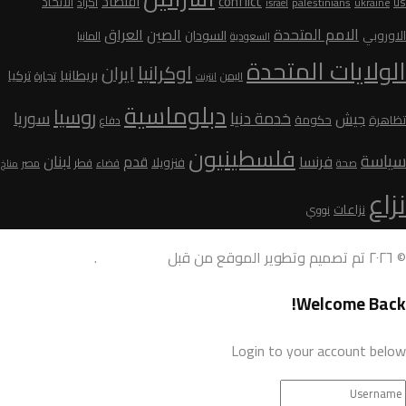
conflict
اقتصاد
الاتحاد
us
palestinians
اكراد
ukraine
israel
الامم المتحدة
الصين
العراق
السودان
الاوروبي
المانيا
السعودية
الولايات المتحدة
اوكرانيا
ايران
بريطانيا
تركيا
تجارة
اليمن
انترنت
دبلوماسية
روسيا
سوريا
خدمة دنيا
جيش
تظاهرة
حكومة
دفاع
فلسطينيون
سياسة
لبنان
فرنسا
قدم
فنزويلا
قطر
صحة
قضاء
مصر
مناخ
نزاع
نزاعات
نووي
© ٢٠٢٦ تم تصميم وتطوير الموقع من قبل
AdamoDigi
.
Welcome Back!
Login to your account below