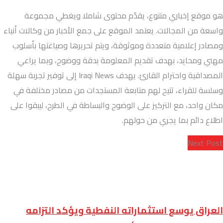
هو موقع إخباري متنوع، يقدّم محتوى شاملا ويغطي مجموعة
واسعة من المجالات. يعتمد الموقع على جمع الأخبار من وكالات أنباء
ومصادر إعلامية متعددة وموثوقة، ويتم تحريرها وصياغتها بأسلوب
مهني ومحايد، بهدف تقديم المعلومة بدقة ووضوح، وبما يراعي
المصداقية واحترام القارئ. يهدف Iraqi News إلى توفير تجربة سهلة
وسلسة للقراء، تتيح لهم متابعة المستجدات من مصادر مختلفة في
مكان واحد، مع التركيز على الوضوح والبساطة في الطرح، ليبقوا على
اطلاع دائم بما يجري من حولهم.
Next Post
العراق يوسع استثماراته النفطية ويؤكد التزامه