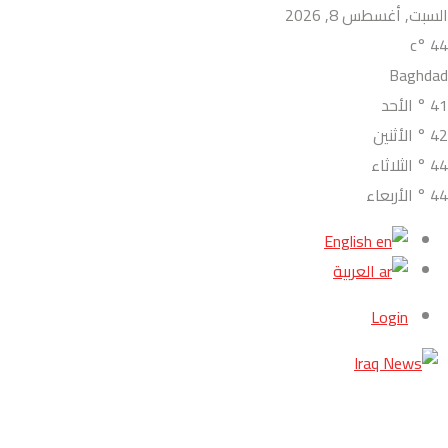
السبت, أغسطس 8, 2026
°c
44
Baghdad
41
°
الأحد
42
°
الأثنين
44
°
الثلاثاء
44
°
الأربعاء
English
العربية
Login