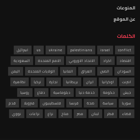
المنوعات
عن الموقع
الكلمات
conflict
israel
palestinians
ukraine
us
اسرائيل
اقتصاد
اكراد
الاتحاد الاوروبي
الامم المتحدة
السعودية
السودان
الصين
العراق
المانيا
الولايات المتحدة
اليمن
انترنت
اوكرانيا
ايران
بريطانيا
تجارة
تركيا
تظاهرة
جيش
حكومة
خدمة دنيا
دبلوماسية
دفاع
روسيا
سوريا
سياسة
صحة
فرنسا
فلسطينيون
فنزويلا
قدم
قضاء
قطر
لبنان
مصر
مناخ
نزاع
نزاعات
نووي