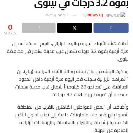
بقوة 3.2 درجات في نينوى
NEWS.IQ
by
1 نوفمبر، 2025
0
SHARES
أعلنت هيئة الأنواء الجوية والرصد الزلزالي، اليوم السبت، تسجيل
هزة أرضية بقوة 3.2 درجات شمال غرب مدينة سنجار في محافظة
نينوى.
وذكرت الهيئة في بيان تلقته وكالة الأنباء العراقية (واع)، إن
“المراصد الزلزالية سجلت فجر اليوم هزة أرضية داخل الحدود
العراقية، على بُعد نحو 28 كيلومتراً شمال غرب مدينة سنجار”،
موضحة أن “قوة الهزة بلغت 3.2 درجات”.
وأضافت أن “بعض المواطنين القاطنين بالقرب من المنطقة
شعروا بالهزة بدرجات متفاوتة”، داعية إلى تجنب تداول الأخبار
الكاذبة والإشاعات والالتزام بالتعليمات والإرشادات الزلزالية
الصادرة عن الهيئة.