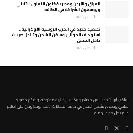
العراق والأردن ومصر يفعّلون التعاون الثلاثي
ويوسعون الشراكة في الطاقة
6 أغسطس، 2026
تصعيد جديد في الحرب الروسية الأوكرانية..
استهداف الموانئ وسفن الشحن وتبادل ضربات
داخل العمق
3 أغسطس، 2026
نواكب أبرز الأحداث من مصادر ووكالات إخبارية موثوقة، ونقدّم محتوى
حيادي ودقيق يشمل الأخبار في كافة المجالات. تابعنا يوميًا وكن على اطلاع
دائم بكل جديد يهمك.