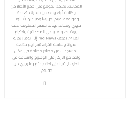
المجالات. يعتمد الموقع على جمع الأخبار من
وكالات أنباء ومصادر إعلامية متعددة
وموثوقة، ويتم تحريرها وصياغتها بأسلوب
مهني ومحايد، بهدف تقديم المعلومة بدقة
ووضوح، وبما يراعي المصداقية واحترام
القارئ. يهدف Iraqi News إلى توفير تجربة
سهلة وسلسة للقراء، تتيح لهم متابعة
المستجدات من مصادر مختلفة في مكان
واحد، مع التركيز على الوضوح والبساطة في
الطرح، ليبقوا على اطلاع دائم بما يجري من
حولهم.