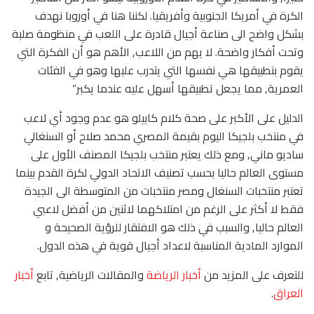
الكرة في أمريكا الجنوبية وأفريقيا. لكننا هنا في أوروبا نهدف
بشكل واضح الى صناعة أجيال قادرة على اللعب في منظومة صلبة
وتحت أفكار واضحة. لا يهم من اللاعب, الأهم هو أن الفكرة التي
يقوم بتطبيقها هي نفسها التي يتدرب عليها وهو في الفئات
العمرية, مما يجعل تطبيقها أسهل عليه عندما يكبر”
الدليل على الأكبر على صحة كلام كابيلو هو عدم وجود أي لاعب
في منتخب بلجيكا اليوم بقيمة المصري محمد صلاح أو السنغالي
ساديو ماني, ومع ذلك يعتبر منتخب بلجيكا المصنف الأول على
مستوى العالم حاليا بحسب تصنيف الاتحاد الدولي لكرة القدم بينما
تعتبر منتخبات السنغال ومصر منتخبات من المتوسطة الى الجيدة
فقط لا أكثر على الرغم من امتلاكهما لاثنين من أفضل لاعبي
العالم حاليا, والسبب في ذلك هو الافتقار للرؤية الصحيحة و
الموارد المادية المناسبة لاعداد أجيال قوية في هذه الدول.
للتعرف على المزيد من
أخبار الرياضة
والمقالات الرياضية, تابع
أخبار
العراق
.