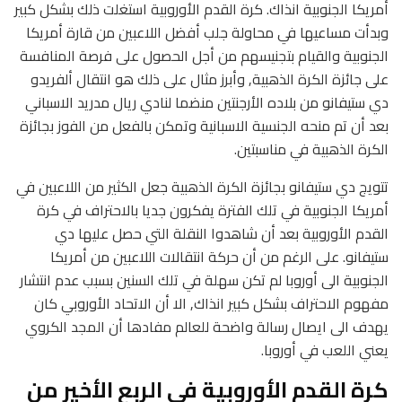
أمريكا الجنوبية انذاك. كرة القدم الأوروبية استغلت ذلك بشكل كبير
وبدأت مساعيها في محاولة جلب أفضل اللاعبين من قارة أمريكا
الجنوبية والقيام بتجنيسهم من أجل الحصول على فرصة المنافسة
على جائزة الكرة الذهبية, وأبرز مثال على ذلك هو انتقال ألفريدو
دي ستيفانو من بلاده الأرجنتين منضما لنادي ريال مدريد الاسباني
بعد أن تم منحه الجنسية الاسبانية وتمكن بالفعل من الفوز بجائزة
الكرة الذهبية في مناسبتين.
تتويج دي ستيفانو بجائزة الكرة الذهبية جعل الكثير من اللاعبين في
أمريكا الجنوبية في تلك الفترة يفكرون جديا بالاحتراف في كرة
القدم الأوروبية بعد أن شاهدوا النقلة التي حصل عليها دي
ستيفانو. على الرغم من أن حركة انتقالات اللاعبين من أمريكا
الجنوبية الى أوروبا لم تكن سهلة في تلك السنين بسبب عدم انتشار
مفهوم الاحتراف بشكل كبير انذاك, الا أن الاتحاد الأوروبي كان
يهدف الى ايصال رسالة واضحة للعالم مفادها أن المجد الكروي
يعني اللعب في أوروبا.
كرة القدم الأوروبية في الربع الأخير من