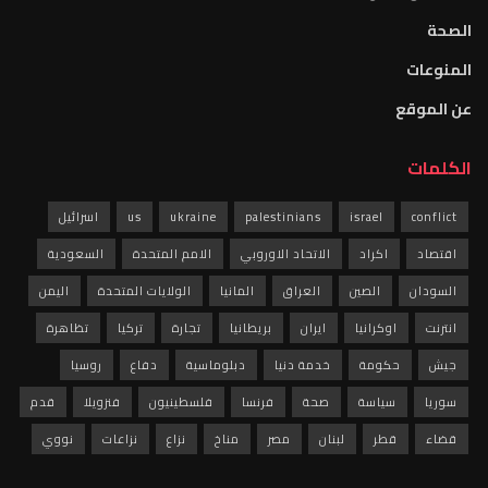
الصحة
المنوعات
عن الموقع
الكلمات
conflict
israel
palestinians
ukraine
us
اسرائيل
اقتصاد
اكراد
الاتحاد الاوروبي
الامم المتحدة
السعودية
السودان
الصين
العراق
المانيا
الولايات المتحدة
اليمن
انترنت
اوكرانيا
ايران
بريطانيا
تجارة
تركيا
تظاهرة
جيش
حكومة
خدمة دنيا
دبلوماسية
دفاع
روسيا
سوريا
سياسة
صحة
فرنسا
فلسطينيون
فنزويلا
قدم
قضاء
قطر
لبنان
مصر
مناخ
نزاع
نزاعات
نووي