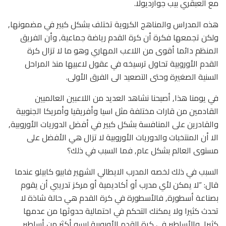
مع العبقري بيب جوارديولا.
هذه المدراس والمناهج الكروية تختلف بشكل كبير في مضمونها,
ولكن تجمعها فكرة أن كرة القدم رياضة جماعية, وأن الفريق
المنظم دائما أقوى من اللاعب المهاري وهو ما لا تزال كرة
القدم الأوروبية تحاول ترسيخه في عقول لاعبيها منذ المراحل
السنية الصغيرة وحتى التصعيد الى الفرق الأولى.
في يومنا هذا, أصبحنا نشاهد العديد من اللاعبين العالميين
القادمين من قارات مختلفة مثل اسيا وأفريقيا وأمريكا الجنوبية
والقادرين على المنافسة بشكل كبير في أفضل الدوريات الأوروبية,
الا أن المنتخبات والدوريات الأوروبية لا تزال هي الأفضل على
مستوى العالم بشكل عام, فما السبب في ذلك؟
السبب في ذلك لخصه المدرب الايطالي الشهير فابيو كابيلو عندما
قال: “لا يمكن لأي مدرب أو أكاديمية أو مركز تدريبي أن يقوم
بصناعة أسطورة, فالأسطورة في كرة القدم هي حالة شاذة لا
تحدث كثيرا ولا يمكنك التحكم في احتمالية حدوثها من عدمها
كثيرا, والأساطير في كرة القدم الأوروبية ليسو أكثر من أساطير