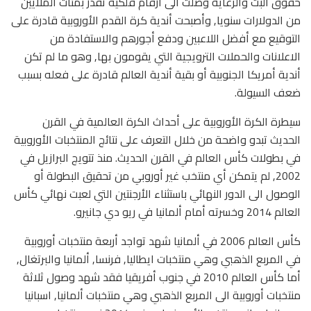
حقوق البث والرعاية وصلت الى أرقام فلكية تقدر بمئات الملايين
من الدولارات سنويا, وأصبحت أندية كرة القدم الأوروبية قادرة على
التوقيع مع أفضل اللاعبين ودفع أجورهم والاستفادة من
الاعلانات والحملات الترويجية التي يقومون بها, وهو ما لم تكن
أندية أمريكا الجنوبية أو بقية أندية العالم قادرة على فعله بسبب
ضعف السيولة.
سيطرة الكرة الأوروبية على أحداث الكرة العالمية في القرن
الحديث تبدو واضحة من خلال التعرف على نتائج المنتخبات الأوروبية
في بطولات كأس العالم في القرن الحديث. منذ تتويج البرازيل في
2002, لم يتمكن أي منتخب غير أوروبي من تحقيق البطولة أو
الوصول الى الدور النهائي باستثناء الأرجنتين التي لعبت نهائي كأس
العالم 2014 وخسرته أمام ألمانيا في ريو دي جانيرو.
كأس العالم 2006 في ألمانيا شهد تواجد أربعة منتخبات أوروبية
في المربع الذهبي وهي منتخبات ايطاليا, فرنسا, ألمانيا والبرتغال,
أما كأس العالم 2010 في جنوب أفريقيا فقد شهد وصول ثلاثة
منتخبات أوروبية الى المربع الذهبي وهي منتخبات ألمانيا, اسبانيا