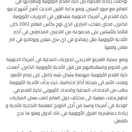
تواصلت زيادة الفجوة بين كرة القدم الأوروبية ونظيراتها في
العالم مع مرور السنين, ومع بداية القرن الحديث أصبح أشهر لاعبو
كرة القدم في أمريكا الجنوبية ينشطون في الدوريات الأوروبية
الكبرى, فحتى منتخب البرازيل الذي توج بكأس العالم 2002 كان
قائما بالأساس على مجموعة من اللاعبين المحترفين في أكبر
الأندية الأوروبية مثل ريفالدو في اي سي ميلان ورونالدو في انتر
ميلان وقتها.
ومع عملية التفريغ التدريجي للدوريات المحلية في أمريكا الجنوبية
من النجوم واستقطابهم من قبل الأندية الأوروبية الكبرى, أصبحت
كرة القدم الأوروبية مهيمنة بشكل شبه كامل على زمام الأمور
ونقلت الأمر الى مرحلة أكثر احترافية, حيث بدأت الأندية الأوروبية
بطلب من الاتحادات المحلية والاتحاد الأوروبي لكرة القدم في
تنظيم رحلات صيفية الى مختلف دول العالم للعب بعض المباريات
الودية في أمريكا واسيا من أجل الترويج للعلامة التجارية للأندية و
زيادة جماهيرية الفرق الأوروبية في تلك الدول وهو ما نجح
بالفعل.