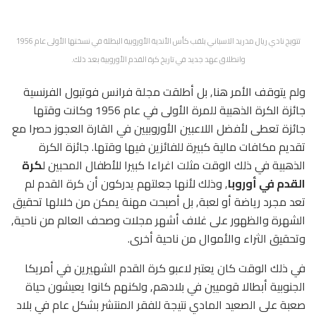
تتويج نادي ريال مدريد الاسباني بلقب كأس الأندية الأوروبية البطلة في نسختها الأولى عام 1956
وانطلاق عهد جديد في تاريخ كرة القدم الأوروبية بعد ذلك.
ولم يتوقف الأمر هنا, بل أطلقت مجلة فرانس فوتبول الفرنسية
جائزة الكرة الذهبية للمرة الأولى في عام 1956 وكانت وقتها
جائزة تعطى لأفضل اللاعبين الأوروبيين في القارة العجوز حصرا مع
تقديم مكافات مالية كبيرة للفائزين فيها وقتها. جائزة الكرة
الذهبية في ذلك الوقت مثلت اغراءا كبيرا للأطفال المحبين ل
كرة
القدم في أوروبا
, وذلك لأنها جعلتهم يدركون أن كرة القدم لم
تعد مجرد رياضة أو لعبة, بل أصبحت مهنة يمكن من خلالها تحقيق
الشهرة والظهور على غلاف أشهر مجلات وصحف العالم من ناحية,
وتحقيق الثراء والأموال من ناحية أخرى.
في ذلك الوقت كان يعتبر لاعبو كرة القدم الشهيرين في أمريكا
الجنوبية أبطالا قوميين في بلادهم, ولكنهم كانوا يعيشون حياة
صعبة على الصعيد المادي نتيجة للفقر المنتشر بشكل عام في بلاد