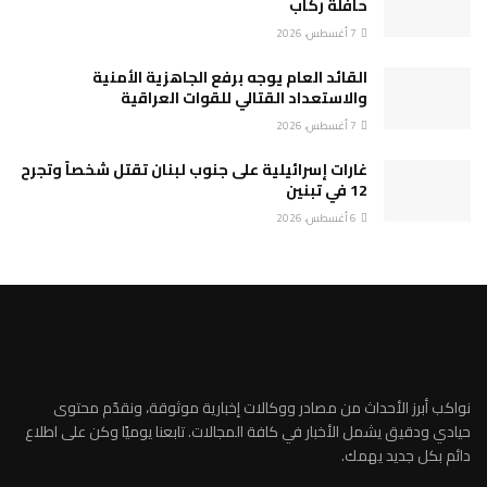
حافلة ركاب
7 أغسطس، 2026
القائد العام يوجه برفع الجاهزية الأمنية
والاستعداد القتالي للقوات العراقية
7 أغسطس، 2026
غارات إسرائيلية على جنوب لبنان تقتل شخصاً وتجرح
12 في تبنين
6 أغسطس، 2026
نواكب أبرز الأحداث من مصادر ووكالات إخبارية موثوقة، ونقدّم محتوى
حيادي ودقيق يشمل الأخبار في كافة المجالات. تابعنا يوميًا وكن على اطلاع
دائم بكل جديد يهمك.