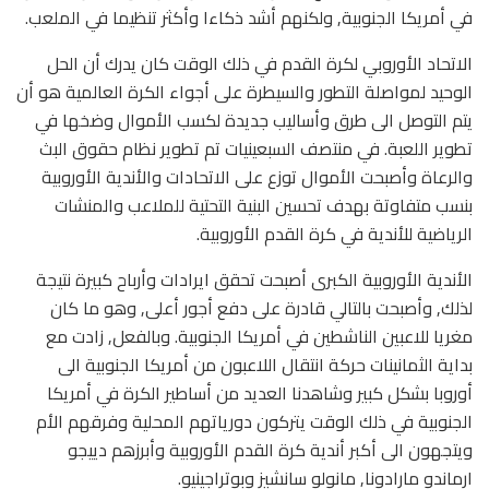
في أمريكا الجنوبية, ولكنهم أشد ذكاءا وأكثر تنظيما في الملعب.
الاتحاد الأوروبي لكرة القدم في ذلك الوقت كان يدرك أن الحل
الوحيد لمواصلة التطور والسيطرة على أجواء الكرة العالمية هو أن
يتم التوصل الى طرق وأساليب جديدة لكسب الأموال وضخها في
تطوير اللعبة. في منتصف السبعينيات تم تطوير نظام حقوق البث
والرعاة وأصبحت الأموال توزع على الاتحادات والأندية الأوروبية
بنسب متفاوتة بهدف تحسين البنية التحتية للملاعب والمنشات
الرياضية للأندية في كرة القدم الأوروبية.
الأندية الأوروبية الكبرى أصبحت تحقق ايرادات وأرباح كبيرة نتيجة
لذلك, وأصبحت بالتالي قادرة على دفع أجور أعلى, وهو ما كان
مغريا للاعبين الناشطين في أمريكا الجنوبية. وبالفعل, زادت مع
بداية الثمانينات حركة انتقال اللاعبون من أمريكا الجنوبية الى
أوروبا بشكل كبير وشاهدنا العديد من أساطير الكرة في أمريكا
الجنوبية في ذلك الوقت يتركون دورياتهم المحلية وفرقهم الأم
ويتجهون الى أكبر أندية كرة القدم الأوروبية وأبرزهم دييجو
ارماندو مارادونا, مانولو سانشيز وبوتراجينيو.