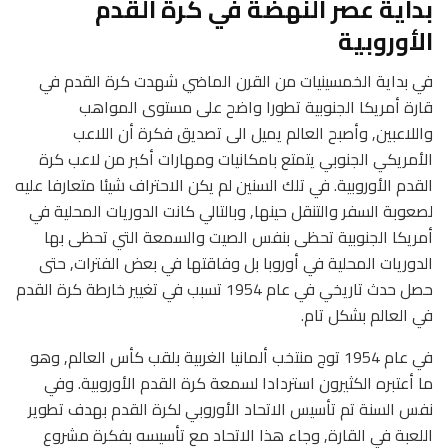
بداية عصر النهضة في كرة القدم
الأوروبية
في بداية الخمسينيات من القرن الماضي شهدت كرة القدم في
قارة أمريكا الجنوبية تطورا واضح على مستوى المواهب
واللاعبين, وأصبح العالم يميل الى تصديق فكرة أن اللاعب
الأمريكي الجنوبي يتمتع بامكانيات ومهارات أكبر من لاعب كرة
القدم الأوروبية. في تلك السنين لم يكن الاحتراف شيئا متعارفا عليه
لصعوبة السفر والتنقل حينها, وبالتالي كانت الدوريات المحلية في
أمريكا الجنوبية تحظى بنفس الصيت والسمعة التي تحظى بها
الدوريات المحلية في أوروبا بل وفاقتها في بعض الفترات, حتى
حصل حدث تاريخي في عام 1954 تسبب في تغيير خارطة كرة القدم
في العالم بشكل تام.
في عام 1954 توج منتخب ألمانيا الغربية بلقب كأس العالم, وهو
ما أعتبره الكثيرون استردادا لسمعة كرة القدم الأوروبية. وفي
نفس السنة تم تأسيس الاتحاد الأوروبي لكرة القدم بهدف تطوير
اللعبة في القارة, وجاء هذا الاتحاد مع تأسيسه بفكرة مشروع