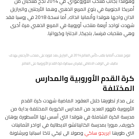
وهولندا بجانب منتخب الأوروغواي. في 2014 نجح منتخبان من
أمريكا الجنوبية في بلوغ المربع الذهبي وهما الأرجنتين والبرازيل
الذان واجها هولندا وألمانيا انذاك, أما نسخة 2018 في روسيا فقد
شهدت تواجد أربعة منتخب أوروبية في المربع الذهبي مرة أخرى
وهي منتخبات فرنسا, بلجيكا, انجلترا وكرواتيا.
تتويج منتخب ألمانيا بلقب كأس العالم 2014 في البرازيل بعد فوزه على منتخب الأرجنتين بهدف
نظيف في الوقت الاضافي ليفرض سيطرة كرة القدم الأوروبية على العالم.
كرة القدم الأوروبية والمدارس
المختلفة
على مدار تطورها خلال العقود الماضية شهدت كرة القدم
الأوروبية ظهور العديد من المدارس الكروية المختلفة بداية من
مدرسة الكرة الشاملة في هولندا التي أسس لها الأسطورة يوهان
كرويف, مرورا بمدرسة الكاتيناتشو الايطالية في اواخر الثمانينات
التي طورها
ايريجو ساكي
وصولا الى تيكي تاكا اسبانيا وبرشلونة