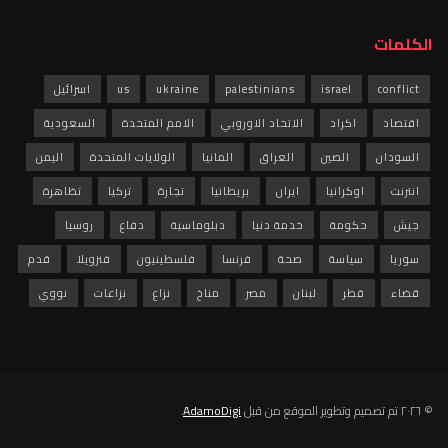
الكلمات
conflict
israel
palestinians
ukraine
us
اسرائيل
اقتصاد
اكراد
الاتحاد الاوروبي
الامم المتحدة
السعودية
السودان
الصين
العراق
المانيا
الولايات المتحدة
اليمن
انترنت
اوكرانيا
ايران
بريطانيا
تجارة
تركيا
تظاهرة
جيش
حكومة
خدمة دنيا
دبلوماسية
دفاع
روسيا
سوريا
سياسة
صحة
فرنسا
فلسطينيون
فنزويلا
قدم
قضاء
قطر
لبنان
مصر
مناخ
نزاع
نزاعات
نووي
© ٢٠٢٦ تم تصميم وتطوير الموقع من قبل
AdamoDigi
.