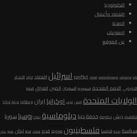
التكنولوجيا
اقتصاد وأعمال
الصحة
المنوعات
عن الموقع
الكلمات
اسرائيل
conflict
اقتصاد
الاتحاد
us
palestinians
اكراد
ukraine
israel
الامم المتحدة
الصين
العراق
السودان
الاوروبي
المانيا
السعودية
الولايات المتحدة
اوكرانيا
ايران
بريطانيا
تركيا
تجارة
اليمن
انترنت
دبلوماسية
روسيا
سوريا
خدمة دنيا
جيش
تظاهرة
حكومة
دفاع
فلسطينيون
سياسة
لبنان
فرنسا
قدم
فنزويلا
قطر
صحة
قضاء
مصر
مناخ