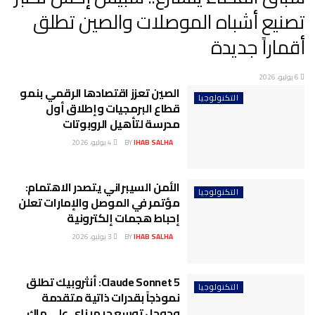
تصنيع أشباه الموصلات والصين تطلق
أقماراً جديدة
6 يوليو، 2026
الصين تعزز اقتصادها الرقمي بنمو
التكنولوجيا
قطاع البرمجيات وإطلاق أول
مدرسة لتأهيل الروبوتات
IHAB SALHA
BY
4 يوليو، 2026
الأمن السيبراني يتصدر الاهتمام:
التكنولوجيا
مؤتمر في الموصل والإمارات تعلن
إحباط هجمات إلكترونية
IHAB SALHA
BY
3 يوليو، 2026
Claude Sonnet 5: أنثروبيك تطلق
التكنولوجيا
نموذجاً بقدرات ذاتية متقدمة
وجوجل توسع جيميناي على ماك