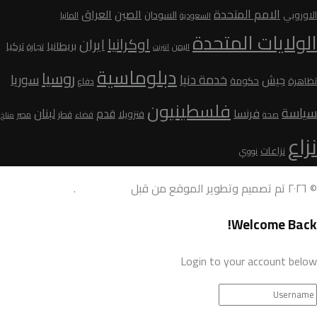
الامم المتحدة
الصين
العراق
السودان
الاوروبي
المانيا
السعودية
الولايات المتحدة
اوكرانيا
ايران
بريطانيا
تركيا
تجارة
اليمن
انترنت
دبلوماسية
روسيا
سوريا
خدمة دنيا
جيش
تظاهرة
حكومة
دفاع
فلسطينيون
سياسة
لبنان
فرنسا
قدم
فنزويلا
قطر
صحة
قضاء
مصر
مناخ
نزاع
نزاعات
نووي
© ٢٠٢٦ تم تصميم وتطوير الموقع من قبل
AdamoDigi
.
Welcome Back!
Login to your account below