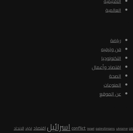
الاقليمية
العالمية
الأبواب
رياضة
فن وترفيه
التكنولوجيا
اقتصاد وأعمال
الصحة
المنوعات
عن الموقع
الكلمات
اسرائيل
conflict
اقتصاد
الاتحاد
us
palestinians
اكراد
ukraine
israel