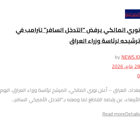
المحلية
نوري المالكي يرفض “التدخل السافر” لترامب في
ترشيحه لرئاسة وزراء العراق
by
NEWS.IQ
28 يناير، 2026
0
بغداد، العراق – أعلن نوري المالكي، المرشح لرئاسة وزراء العراق، اليوم
الأربعاء، عن رفضه القاطع لما وصفه بـ"التدخل الأميركي السافر...
Read more
Details