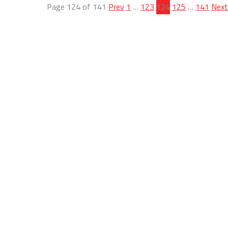
Page 124 of 141
Prev
1
…
123
124
125
…
141
Next