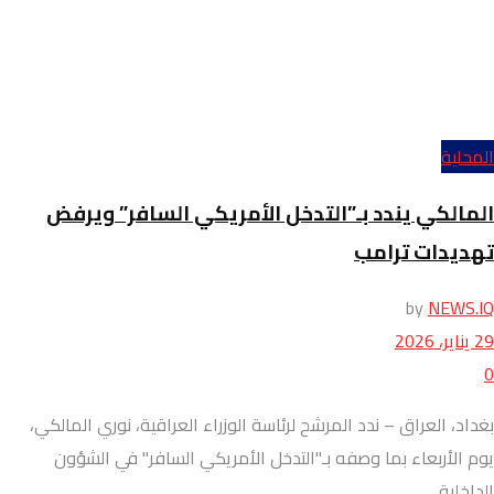
المحلية
المالكي يندد بـ”التدخل الأمريكي السافر” ويرفض
تهديدات ترامب
by
NEWS.IQ
29 يناير، 2026
0
بغداد، العراق – ندد المرشح لرئاسة الوزراء العراقية، نوري المالكي،
يوم الأربعاء بما وصفه بـ"التدخل الأمريكي السافر" في الشؤون
الداخلية...