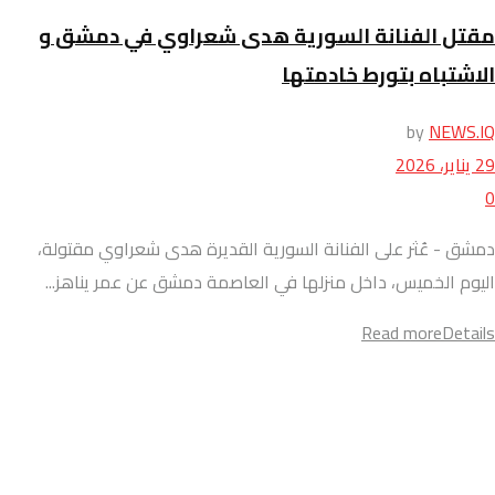
مقتل الفنانة السورية هدى شعراوي في دمشق و
الاشتباه بتورط خادمتها
by
NEWS.IQ
29 يناير، 2026
0
دمشق - عُثر على الفنانة السورية القديرة هدى شعراوي مقتولة،
اليوم الخميس، داخل منزلها في العاصمة دمشق عن عمر يناهز...
Read more
Details