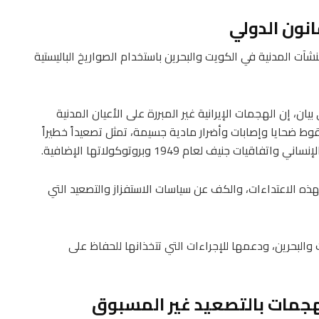
انون الدولي
منشآت المدنية في الكويت والبحرين باستخدام الصواريخ الباليستية
يان، إن الهجمات الإيرانية غير المبررة على الأعيان المدنية
وط ضحايا وإصابات وأضرار مادية جسيمة، تمثل تصعيداً خطيراً
ت جنيف لعام 1949 وبروتوكولاتها الإضافية.
هذه الاعتداءات، والكف عن سياسات الاستفزاز والتصعيد التي
البحرين، ودعمها للإجراءات التي تتخذانها للحفاظ على
جمات بالتصعيد غير المسبوق