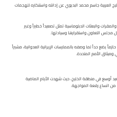
يج العربية جاسم محمد البديوي عن إدانته واستنكاره للهجمات
 والمقرات والبعثات الدبلوماسية تمثل تصعيداً خطيراً وغير
 مجلس التعاون واستقرارها وسيادتها.
زماً يضع حداً لما وصفه بالممارسات الإيرانية العدوانية، مشيراً
ي وميثاق الأمم المتحدة.
يد أوسع في منطقة الخليج، حيث شهدت الأيام الماضية
من اتساع رقعة المواجهة.