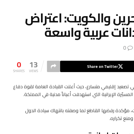
حرين والكويت: اعتراض
نات عربية واسعة
0
0
13
Share on Twitter
SHARES
VIEWS
في تصعيد إقليمي متسارع، حيث أعلنت القيادة العامة لقوة دفاع
لمسيّرة الإيرانية التي استهدفت أعياناً مدنية في المملكة.
، مؤكدة رفضها القاطع لما وصفته بانتهاك سيادة الدول
منع تكراره.