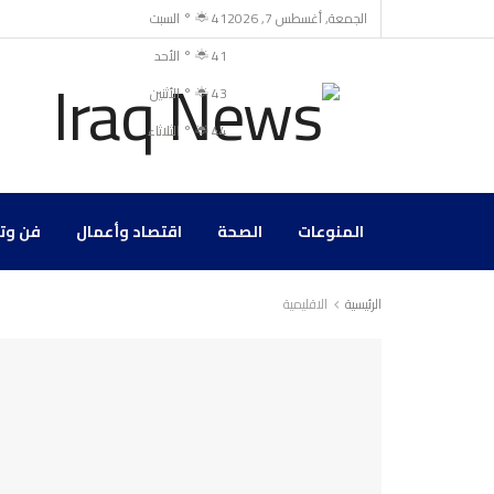
الجمعة, أغسطس 7, 2026
41
°
السبت
41
°
الأحد
43
°
الأثنين
44
°
الثلاثاء
المنوعات
الصحة
اقتصاد وأعمال
فن وت
الرئيسية
الاقليمية