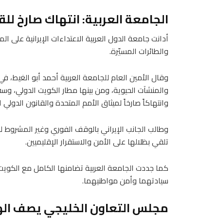
الجامعة العربية: انتهاك صارخ للق
أدانت جامعة الدول العربية الاعتداءات الإيرانية على ال
والطائرات المسيّرة.
وقال الأمين العام للجامعة العربية أحمد أبو الغيط، في ب
والمنشآت الحيوية، ومن بينها مطار الكويت الدولي، وسق
وانتهاكاً صارخاً لميثاق الأمم المتحدة والقانون الدولي الإنساني واتفاقيا
وطالب الجانب الإيراني بالوقف الفوري وغير المشروط ل
تلقي بظلالها على الأمن والاستقرار الإقليميين.
كما جددت الجامعة العربية تضامنها الكامل مع الكويت و
سيادتهما وأمن مواطنيهما.
مجلس التعاون الخليجي يصف اله