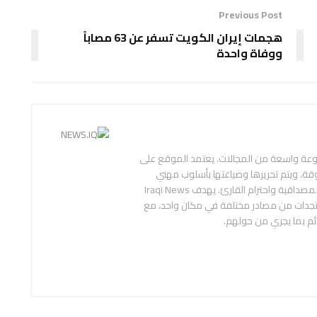
Previous Post
هجمات إيران الكويت تسفر عن 63 مصاباً
ووفاة واحدة
عة واسعة من المجالات. يعتمد الموقع على
قة، ويتم تحريرها وصياغتها بأسلوب مهني
ومحايد، بهدف تقديم المعلومة بدقة ووضوح، وبما يراعي المصداقية واحترام القارئ. يهدف Iraqi News
ستجدات من مصادر مختلفة في مكان واحد، مع
ائم بما يجري من حولهم.