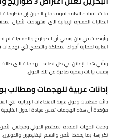
البحرين تعلن اعتراض 3 صواريخ ومسيرات إيرانية
قالت القيادة العامة لقوة دفاع البحرين إن منظومات 
الطائرات المسيّرة الإيرانية التي استهدفت الأعيان المدني
وأوضحت في بيان رسمي أن الصواريخ والمسيرات تم تحييد
العالية لحماية أجواء المملكة والتصدي لأي تهديدات 
ويأتي هذا الإعلان في ظل تصاعد الهجمات التي طالت من
بحسب بيانات رسمية صادرة عن تلك الدول.
إدانات عربية للهجمات ومطالب ب
دانَت منظمات ودول عربية الاعتداءات الإيرانية التي 
مؤكدة أن هذه الهجمات تمس سيادة الدول الخليجية وتش
ودعت الجهات المنددة المجتمع الدولي ومجلس الأمن 
تكرارها، بما يحفظ الأمن والسلم الإقليميين والدوليين.