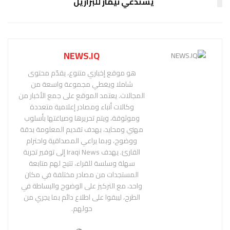
يستدعي نيمار للبرازيل
NEWS.IQ
هو موقع إخباري متنوع، يقدّم محتوى
شاملا ويغطي مجموعة واسعة من
المجالات. يعتمد الموقع على جمع الأخبار من
وكالات أنباء ومصادر إعلامية متعددة
وموثوقة، ويتم تحريرها وصياغتها بأسلوب
مهني ومحايد، بهدف تقديم المعلومة بدقة
ووضوح، وبما يراعي المصداقية واحترام
القارئ. يهدف Iraqi News إلى توفير تجربة
سهلة وسلسة للقراء، تتيح لهم متابعة
المستجدات من مصادر مختلفة في مكان
واحد، مع التركيز على الوضوح والبساطة في
الطرح، ليبقوا على اطلاع دائم بما يجري من
حولهم.