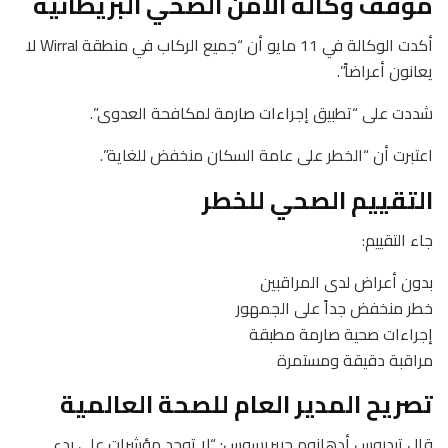
موقف وكالة الأمن الصحي البريطانية
أكدت الوكالة في 11 مايو أن “جميع الركاب في منطقة Wirral لا
يعانون أعراضاً”.
شددت على “تطبيق إجراءات صارمة لمكافحة العدوى”.
اعتبرت أن “الخطر على عامة السكان منخفض للغاية”.
التقييم الصحي للخطر
جاء التقييم:
بدون أعراض لدى المراقبين
خطر منخفض جداً على الجمهور
إجراءات صحية صارمة مطبقة
مراقبة دقيقة ومستمرة
تصريح المدير العام للصحة العالمية
قال تيدروس أدهانوم جيبريسوس: “لا توجد مؤشرات على بدء