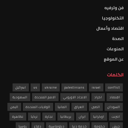
فن وترفيه
التكنولوجيا
اقتصاد وأعمال
الصحة
المنوعات
عن الموقع
الكلمات
conflict
israel
palestinians
ukraine
us
اسرائيل
اقتصاد
اكراد
الاتحاد الاوروبي
الامم المتحدة
السعودية
السودان
الصين
العراق
المانيا
الولايات المتحدة
اليمن
انترنت
اوكرانيا
ايران
بريطانيا
تجارة
تركيا
تظاهرة
جيش
حكومة
خدمة دنيا
دبلوماسية
دفاع
روسيا