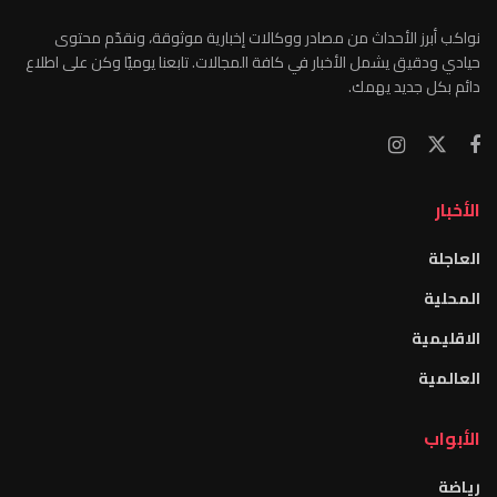
نواكب أبرز الأحداث من مصادر ووكالات إخبارية موثوقة، ونقدّم محتوى
حيادي ودقيق يشمل الأخبار في كافة المجالات. تابعنا يوميًا وكن على اطلاع
دائم بكل جديد يهمك.
الأخبار
العاجلة
المحلية
الاقليمية
العالمية
الأبواب
رياضة