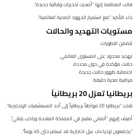
قالت المنظمة إنها “أصدرت تحذيرات وقائية جديدة”.
جاء التأكيد “مع استمرار الجهود الصحية العالمية”.
مستويات التهديد والحالات
تتضمن التطورات:
تهديد محدود على المستوى العالمي
حالات مؤكدة في دول محددة
احتمالية ظهور حالات جديدة
مراقبة صحية دقيقة
بريطانيا تعزل 20 بريطانياً
نقلت “بريطانيا 20 مواطناً بريطانياً إلى أحد المستشفيات الإنجليزية”.
أضيف إليهم “ألماني مقيم في المملكة المتحدة وراكب ياباني”.
“يخضعون لإجراءات عزل احترازية قد تستمر حتى 45 يوماً”.