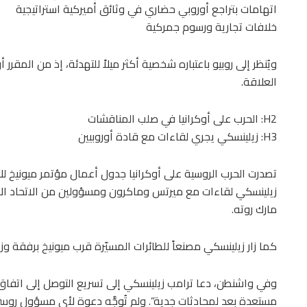
اتهامات بتراجع أوروبي حضاري في وثائق أميركية استراتيجية
خلافات تجارية ورسوم جمركية
ويُنظر إلى روبيو باعتباره شخصية أكثر ميلاً للتهدئة، إذ من المقر
العلاقة.
H2: الحرب على أوكرانيا في صلب المناقشات
H3: زيلينسكي يجري لقاءات مع قادة أوروبيين
زيلينسكي لقاءات مع ميرتس وماكرون ومسؤولين من الاتحاد الأور
مارك روته.
كما زار زيلينسكي مصنعاً للطائرات المسيّرة قرب ميونيخ برفقة وز
وفي واشنطن، دعا ترامب زيلينسكي إلى تسريع التوصل إلى اتفاق
مستعدة بعد لمحادثات جدية”. ولم تُوجَّه دعوة لأي مسؤول روس