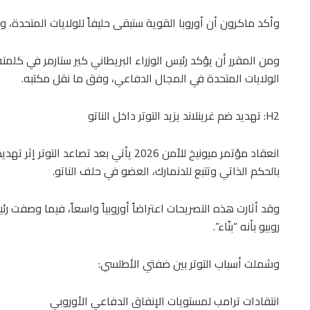
وأكد ماكرون أن أوروبا القوية ستبقى حليفاً للولايات المتحدة، و
ومن المقرر أن يؤكد رئيس الوزراء البريطاني كير ستارمر في كلمته
الولايات المتحدة في المجال الدفاعي، وفق ما نقل مكتبه.
H2: تهديد ضم غرينلاند يزيد التوتر داخل الناتو
انعقاد مؤتمر ميونيخ للأمن 2026 يأتي بعد ت
بالحكم الذاتي وتتبع للدنمارك، العضو في حلف الناتو.
وقد أثارت هذه التصريحات اعتراضاً أوروبياً واسعاً، فيما وصفت ر
روبيو بأنه “بنّاء”.
وشملت أسباب التوتر بين ضفتي الأطلسي:
انتقادات ترامب لمستويات الإنفاق الدفاعي الأوروبي