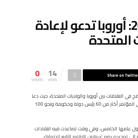
مؤتمر ميونيخ للأمن 2026: أوروبا تدعو لإعادة
 المتحدة
0
14
Share on Twitte
SHARES
VIEWS
مانيا وسط توتر واضح في العلاقات بين أوروبا والولايات المتحدة، حيث دعا
قادة أوروبيون إلى إعادة ضبط الشراكة عبر الأطلسي. ويشارك في المؤتمر أكثر من 60 رئيس دولة وحكومة ونحو 100
دخول عامها الخامس، وفي وقت تصاعدت فيه انتقادات
ى تهديده بضم غرينلاند، الإقليم التابع للدنمارك.