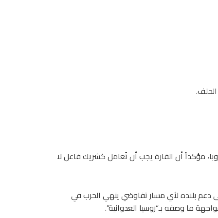
الحلف.
با، مؤكداً أن القارة يجب أن تُعامل كشريك فاعل لا
 إلى دعم بلاده لأي مسار تفاوضي ينهي الحرب في
اجهة ما وصفه بـ“روسيا العدوانية”.