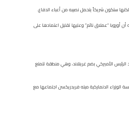
لكنها ستكون شريكاً يتحمل نصيبه من أعباء الدفاع.
 أن أوروبا “عملاق نائم” وعليها تقليل اعتمادها على
صاعد التوتر إثر تهديد الرئيس الأميركي بضم غرينلاند، وهي منطقة تتمتع
ئيسة الوزراء الدنماركية ميته فريدريكسن اجتماعها مع