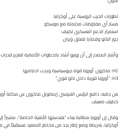
تناول:
تطورات الحرب الروسية على أوكرانيا
مسار أي مفاوضات محتملة مع موسكو
استمرار الدعم العسكري لكييف
دور الناتو وقضايا تتعلق بإيران
وأشار المصدر إلى أن روبيو أشاد بالخطوات الألمانية لتعزيز قدرات 
H2: ماكرون: أوروبا قوة جيوسياسية ويجب احترامها
H3: “أوروبا قوية داخل ناتو قوي”
من جانبه، دافع الرئيس الفرنسي إيمانويل ماكرون عن مكانة أورو
كطرف ضعيف.
وقال إن أوروبا مطالبة ببناء “هندستها الأمنية الخاصة”، مشيراً
أوكرانيا، شريطة وضع إطار يحد من مخاطر التصعيد مستقبلاً في مو