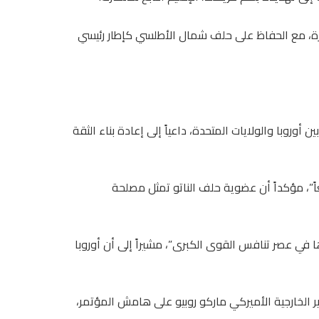
قارة، مع الحفاظ على حلف شمال الأطلسي كإطار رئيسي
وروبا والولايات المتحدة، داعياً إلى إعادة بناء الثقة
عاً”، مؤكداً أن عضوية حلف الناتو تمثل مصلحة
 في عصر تنافس القوى الكبرى”، مشيراً إلى أن أوروبا
 الخارجية الأميركي ماركو روبيو على هامش المؤتمر،