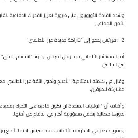
وشدد القادة الأوروبيون على ضرورة تعزيز القدرات الدفاعية لل
للأمن الجماعي.
H2: ميرتس يدعو إلى “شراكة جديدة عبر الأطلسي”
أقر المستشار الألماني فريدريش ميرتس بوجود “انقسام عميق” بين أ
بين الجانبين.
وقال في كلمته الافتتاحية: “لنُصلح ونُحيي الثقة عبر الأطلسي م
مشتركة للطرفين.
وأضاف أن “الولايات المتحدة لن تكون قادرة على التحرك بمفردها
بدورها مطالبة بتحمل مسؤولية أكبر في الدفاع عن أمنها.
ووفق مصدر في الحكومة الألمانية، عقد ميرتس اجتماعاً مع وزير