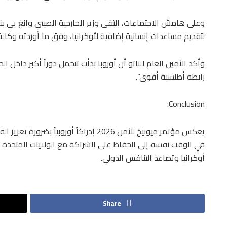
وعلى هامش الاجتماعات، التقى وزير الخارجية الصيني وانغ يي بن
لتقديم مساعدات إنسانية إضافية لأوكرانيا، وفق ما أوردته وكالة 
وأكد الأمين العام للناتو أن أوروبا بدأت تتحمل دوراً أكبر داخل ا
رابطة أطلسية أقوى”.
Conclusion:
يعكس مؤتمر ميونيخ للأمن 2026 إدراكاً أورو
في الوقت نفسه إلى الحفاظ على الشراكة مع الولايات المتحدة ض
أوكرانيا وتصاعد التنافس الدولي.
Share