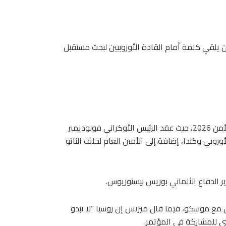
ر أن يلقي كلمة أمام القادة الأوروبيين لبحث مستقبل
تصدرت الحرب الروسية على أوكرانيا جدول أعمال مؤتمر ميونيخ للأمن 2026، حيث عقد الرئيس الأوكراني فولوديمير
وبي وكندا، إضافة إلى الأمين العام لحلف الناتو
ير الدفاع الألماني بوريس بيستوريوس.
 مع موسكو، فيما قال ميرتس إن روسيا “لا تبدو
ي للمشاركة في المؤتمر.