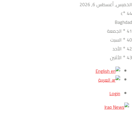
الخميس, أغسطس 6, 2026
°c
44
Baghdad
41
°
الجمعة
40
°
السبت
42
°
الأحد
43
°
الأثنين
English
العربية
Login