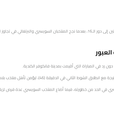
تواصلت منافسات دور الـ32 من كأس العالم 2026 بحسم بطاقتين جديدتين إلى دور الـ16، بعدما
العبور
ري في الحد من خطورته، فيما أضاع المنتخب السويسري عدة فرص لزيادة ال