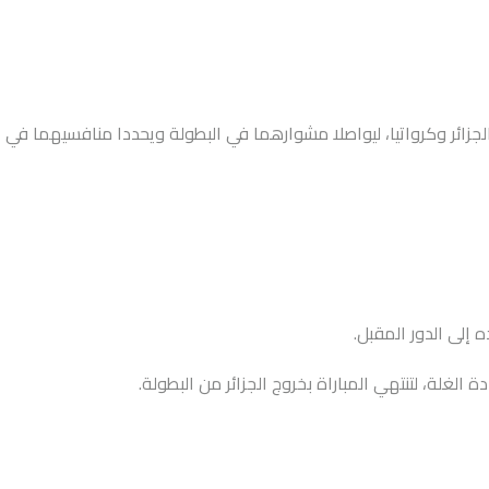
 نجح المنتخبان السويسري والبرتغالي في تجاوز الجزائر وكرواتيا، ليواصلا مشوارهما في البطولة ويحددا منافسيهما في
غلة، لتنتهي المباراة بخروج الجزائر من البطولة.