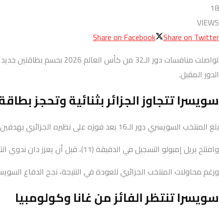
18
VIEWS
Share on Facebook
Share on Twitter
الدور المقبل.
سويسرا تتجاوز الجزائر بثنائية وتحجز بطاقة 
بلغ المنتخب السويسري دور الـ16 بعد فوزه على نظيره الجزائري بهدفين دون رد في المباراة التي أقيمت بمدينة فانكوفر الكندية.
وافتتح بريل إمبولو التسجيل في الدقيقة (11)، قبل أن يعزز دان ندوي النتيجة مع انطلاق الشوط الثاني في الدقيقة (46)، ليؤمن تأهل منتخب بلاده إلى الدور المقبل.
ورغم محاولات المنتخب الجزائري للعودة في النتيجة، نجح الدفاع السويس
سويسرا تنتظر الفائز من غانا وكولومبيا