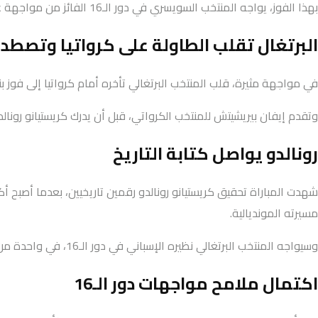
بهذا الفوز، يواجه المنتخب السويسري في دور الـ16 الفائز من مواجهة غانا وكولومبيا، المقررة في ختام منافسات دور الـ32.
البرتغال تقلب الطاولة على كرواتيا وتصطدم
في مواجهة مثيرة، قلب المنتخب البرتغالي تأخره أمام كرواتيا إلى فوز بنتيجة (2-1)، ليحجز بطاقة التأهل إلى دو
وتقدم إيفان بيريشيتش للمنتخب الكرواتي، قبل أن يدرك كريستيانو رونالدو التعادل من ركلة جزاء في الدقيقة (68)، في
رونالدو يواصل كتابة التاريخ
شهدت المباراة تحقيق كريستيانو رونالدو رقمين تاريخيين، بعدما أصبح أك
مسيرته المونديالية.
وسيواجه المنتخب البرتغالي نظيره الإسباني في دور الـ16، في واحدة من أبرز مواجهات الدور المقبل.
اكتمال ملامح مواجهات دور الـ16