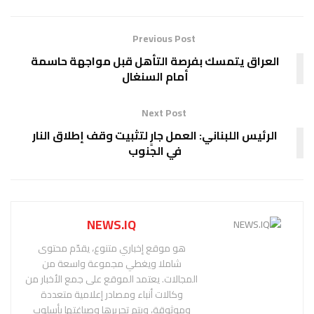
Previous Post
العراق يتمسك بفرصة التأهل قبل مواجهة حاسمة
أمام السنغال
Next Post
الرئيس اللبناني: العمل جارٍ لتثبيت وقف إطلاق النار
في الجنوب
NEWS.IQ
هو موقع إخباري متنوع، يقدّم محتوى
شاملا ويغطي مجموعة واسعة من
المجالات. يعتمد الموقع على جمع الأخبار من
وكالات أنباء ومصادر إعلامية متعددة
وموثوقة، ويتم تحريرها وصياغتها بأسلوب