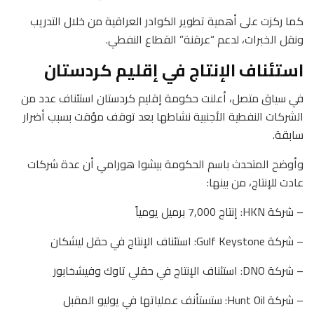
كما ركزت على أهمية تطوير الكوادر العراقية من خلال التدريب
ونقل الخبرات، لدعم “عرقنة” القطاع النفطي.
استئناف الإنتاج في إقليم كردستان
في سياق متصل، أعلنت حكومة إقليم كردستان استئناف عدد من
الشركات النفطية الأجنبية نشاطها بعد توقف مؤقت بسبب أضرار
سابقة.
وأوضح المتحدث باسم الحكومة بيشوا هورامي أن عدة شركات
عادت للإنتاج، من بينها:
– شركة HKN: إنتاج 7,000 برميل يومياً
– شركة Gulf Keystone: استئناف الإنتاج في حقل ليشكان
– شركة DNO: استئناف الإنتاج في حقلي تاوك وفيشخابور
– شركة Hunt Oil: ستستأنف عملياتها في يوليو المقبل