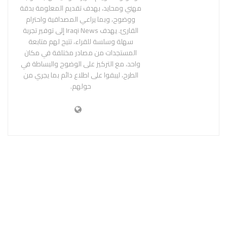
مهني ومحايد، بهدف تقديم المعلومة بدقة
ووضوح، وبما يراعي المصداقية واحترام
القارئ. يهدف Iraqi News إلى توفير تجربة
سهلة وسلسة للقراء، تتيح لهم متابعة
المستجدات من مصادر مختلفة في مكان
واحد، مع التركيز على الوضوح والبساطة في
الطرح، ليبقوا على اطلاع دائم بما يجري من
حولهم.