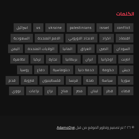
الكلمات
conflict
israel
palestinians
ukraine
us
اسرائيل
اقتصاد
اكراد
الاتحاد الاوروبي
الامم المتحدة
السعودية
السودان
الصين
العراق
المانيا
الولايات المتحدة
اليمن
انترنت
اوكرانيا
ايران
بريطانيا
تجارة
تركيا
تظاهرة
جيش
حكومة
خدمة دنيا
دبلوماسية
دفاع
روسيا
سوريا
سياسة
صحة
فرنسا
فلسطينيون
فنزويلا
قدم
قضاء
قطر
لبنان
مصر
مناخ
نزاع
نزاعات
نووي
© ٢٠٢٦ تم تصميم وتطوير الموقع من قبل
AdamoDigi
.