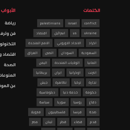
الكلمات
الأبواب
رياضة
palestinians
israel
conflict
فن وترفي
ukraine
us
اسرائيل
اقتصاد
اكراد
الاتحاد الاوروبي
الامم المتحدة
التكنولو
السعودية
السودان
الصين
العراق
اقتصاد و
المانيا
الولايات المتحدة
اليمن
الصحة
انترنت
اوكرانيا
ايران
بريطانيا
المنوعات
تجارة
تركيا
تظاهرة
جيش
عن المو
حكومة
خدمة دنيا
دبلوماسية
دفاع
روسيا
سوريا
سياسة
صحة
فرنسا
فلسطينيون
فنزويلا
قدم
قضاء
قطر
لبنان
مصر