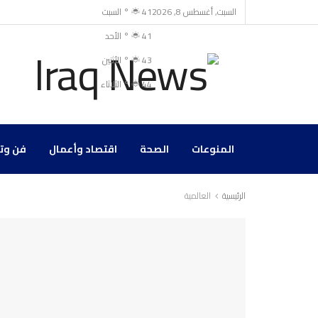
السبت, أغسطس 8, 2026
41
°
السبت
41
°
الأحد
43
°
الأثنين
44
°
الثلاثاء
المنوعات
الصحة
اقتصاد وأعمال
فن وت
الرئيسية
العالمية