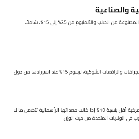
ة والصناعية
لصلب والألمنيوم من 25% إلى 15%، شاملاً:
كما يخضع المرسوم المعدات الصناعية المتنقلة، مثل الجرافات والرافعات الشوكية، لرسوم 15% عند استيرادها من دول
يؤهل المرسوم الشركات الأجنبية للحصول على رسوم جمركية أقل بنسبة 10% إذا كانت معداتها الرأسمالية تتضمن ما لا