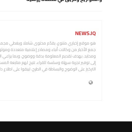
NEWS.IQ
هو موقع إخباري متنوع، يقدّم محتوى شاملا ويغطي مجمو
جمع الأخبار من وكالات أنباء ومصادر إعلامية متعددة وموثو
إلى توفير تجربة سهلة وسلسة للقراء، تتيح لهم متابعة الم
التركيز على الوضوح والبساطة في الطرح، ليبقوا على اطلاع د