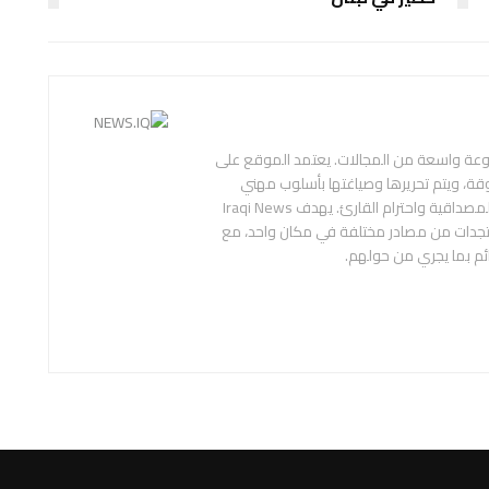
عة واسعة من المجالات. يعتمد الموقع على
قة، ويتم تحريرها وصياغتها بأسلوب مهني
ومحايد، بهدف تقديم المعلومة بدقة ووضوح، وبما يراعي المصداقية واحترام القارئ. يهدف Iraqi News
ستجدات من مصادر مختلفة في مكان واحد، مع
ائم بما يجري من حولهم.