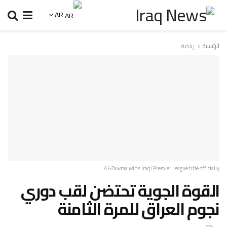
AR
الرئيسية
رياضة
Al-Zawraa wins Iraqi Premier League title officially
القوة الجوية تحتضن لقب دوري
نجوم العراق للمرة الثامنة