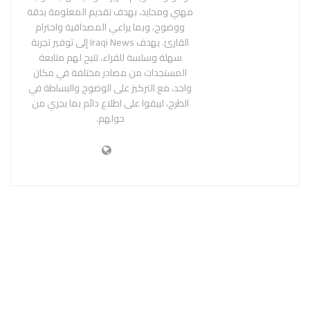
مهني ومحايد، بهدف تقديم المعلومة بدقة
ووضوح، وبما يراعي المصداقية واحترام
القارئ. يهدف Iraqi News إلى توفير تجربة
سهلة وسلسة للقراء، تتيح لهم متابعة
المستجدات من مصادر مختلفة في مكان
واحد، مع التركيز على الوضوح والبساطة في
الطرح، ليبقوا على اطلاع دائم بما يجري من
حولهم.