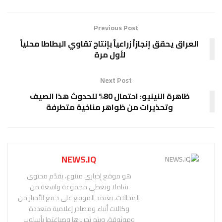
Previous Post
العراق يحقق إنجازاً زراعياً بإنتاج تقاوي البطاطا محلياً
لأول مرة
Next Post
ظاهرة النينيو: احتمال 80% للحدوث هذا الصيف
وتحذيرات من ظواهر مناخية متطرفة
NEWS.IQ
هو موقع إخباري متنوع، يقدّم محتوى
شاملا ويغطي مجموعة واسعة من
المجالات. يعتمد الموقع على جمع الأخبار من
وكالات أنباء ومصادر إعلامية متعددة
وموثوقة، ويتم تحريرها وصياغتها بأسلوب