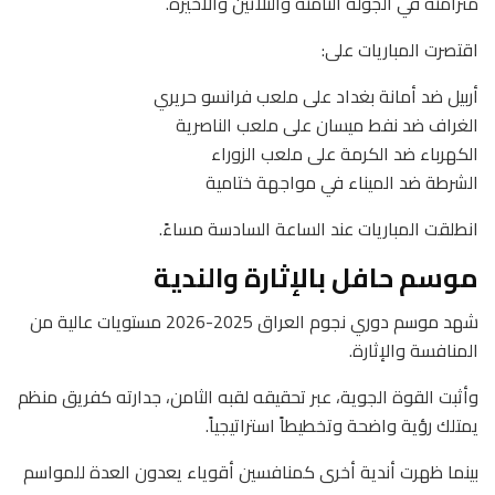
متزامنة في الجولة الثامنة والثلاثين والأخيرة.
اقتصرت المباريات على:
أربيل ضد أمانة بغداد على ملعب فرانسو حريري
الغراف ضد نفط ميسان على ملعب الناصرية
الكهرباء ضد الكرمة على ملعب الزوراء
الشرطة ضد الميناء في مواجهة ختامية
انطلقت المباريات عند الساعة السادسة مساءً.
موسم حافل بالإثارة والندية
شهد موسم دوري نجوم العراق 2025-2026 مستويات عالية من
المنافسة والإثارة.
وأثبت القوة الجوية، عبر تحقيقه لقبه الثامن، جدارته كفريق منظم
يمتلك رؤية واضحة وتخطيطاً استراتيجياً.
بينما ظهرت أندية أخرى كمنافسين أقوياء يعدون العدة للمواسم