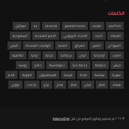
الكلمات
conflict
israel
palestinians
ukraine
us
اسرائيل
اقتصاد
اكراد
الاتحاد الاوروبي
الامم المتحدة
السعودية
السودان
الصين
العراق
المانيا
الولايات المتحدة
اليمن
انترنت
اوكرانيا
ايران
بريطانيا
تجارة
تركيا
تظاهرة
جيش
حكومة
خدمة دنيا
دبلوماسية
دفاع
روسيا
سوريا
سياسة
صحة
فرنسا
فلسطينيون
فنزويلا
قدم
قضاء
قطر
لبنان
مصر
مناخ
نزاع
نزاعات
نووي
© ٢٠٢٦ تم تصميم وتطوير الموقع من قبل
AdamoDigi
.