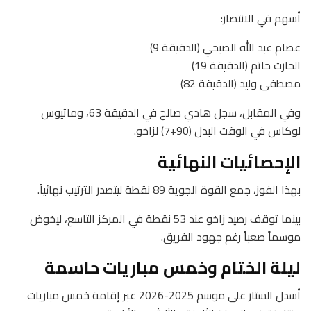
أسهم في الانتصار:
عصام عبد الله الصبحي (الدقيقة 9)
الحارث حاتم (الدقيقة 19)
مصطفى وليد (الدقيقة 82)
وفي المقابل، سجل هادي صالح في الدقيقة 63، وماثيوس
لوكاس في الوقت البدل (90+7) لزاخو.
الإحصائيات النهائية
بهذا الفوز، جمع القوة الجوية 89 نقطة ليتصدر الترتيب نهائياً.
بينما توقف رصيد زاخو عند 53 نقطة في المركز التاسع، ليخوض
موسماً صعباً رغم جهود الفريق.
ليلة الختام وخمس مباريات حاسمة
أسدل الستار على موسم 2025-2026 عبر إقامة خمس مباريات