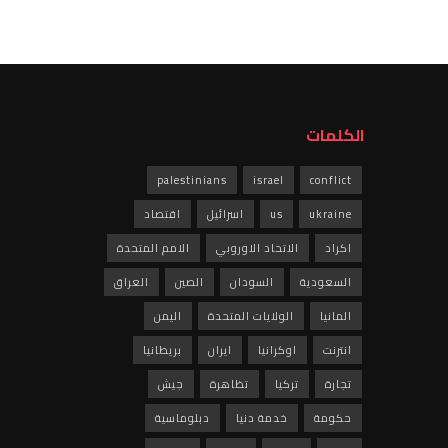
الكلمات
palestinians
israel
conflict
ukraine
us
اسرائيل
اقتصاد
اكراد
الاتحاد الاوروبي
الامم المتحدة
السعودية
السودان
الصين
العراق
المانيا
الولايات المتحدة
اليمن
انترنت
اوكرانيا
ايران
بريطانيا
تجارة
تركيا
تظاهرة
جيش
حكومة
خدمة دنيا
دبلوماسية