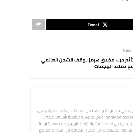
Tweet
Next
أثير حرب مضيق هرمز يوقف الشحن العالمي
ع تصاعد الهجمات
 ويغطي مجموعة واسعة من المجالات. يعتمد الموقع على
متعددة وموثوقة، ويتم تحريرها وصياغتها بأسلوب مهني
ومحايد، بهدف تقديم المعلومة بدقة ووضوح، وبما يراعي المصداقية واحترام القارئ. يهدف Iraqi News
م متابعة المستجدات من مصادر مختلفة في مكان واحد، مع