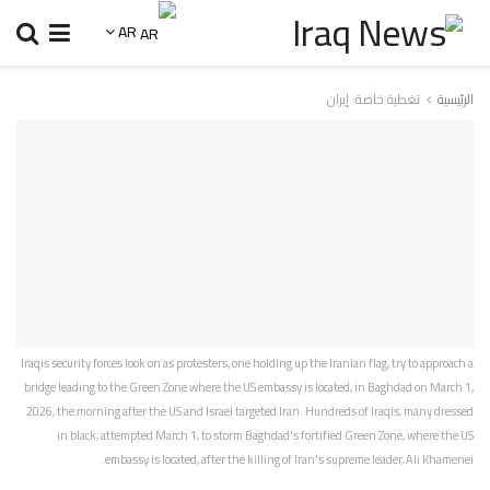
AR
الرئيسية
تغطية خاصة: إيران
Iraqis security forces look on as protesters, one holding up the Iranian flag, try to approach a
bridge leading to the Green Zone where the US embassy is located, in Baghdad on March 1,
2026, the morning after the US and Israel targeted Iran. Hundreds of Iraqis, many dressed
in black, attempted March 1, to storm Baghdad's fortified Green Zone, where the US
embassy is located, after the killing of Iran's supreme leader, Ali Khamenei.