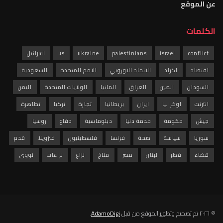
عن الموقع
الكلمات
conflict
israel
palestinians
ukraine
us
اسرائيل
اقتصاد
اكراد
الاتحاد الاوروبي
الامم المتحدة
السعودية
السودان
الصين
العراق
المانيا
الولايات المتحدة
اليمن
انترنت
اوكرانيا
ايران
بريطانيا
تجارة
تركيا
تظاهرة
جيش
حكومة
خدمة دنيا
دبلوماسية
دفاع
روسيا
سوريا
سياسة
صحة
فرنسا
فلسطينيون
فنزويلا
قدم
قضاء
قطر
لبنان
مصر
مناخ
نزاع
نزاعات
نووي
© ٢٠٢٦ تم تصميم وتطوير الموقع من قبل
AdamoDigi
.