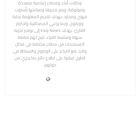
وكالات أنباء ومصادر إعلامية متعددة
وموثوقة، ويتم تحريرها وصياغتها بأسلوب
مهني ومحايد، بهدف تقديم المعلومة بدقة
ووضوح، وبما يراعي المصداقية واحترام
القارئ. يهدف Iraqi News إلى توفير تجربة
سهلة وسلسة للقراء، تتيح لهم متابعة
المستجدات من مصادر مختلفة في مكان
واحد، مع التركيز على الوضوح والبساطة في
الطرح، ليبقوا على اطلاع دائم بما يجري من
حولهم.