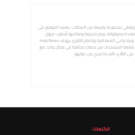
 ويغطي مجموعة واسعة من المجالات. يعتمد الموقع على
متعددة وموثوقة، ويتم تحريرها وصياغتها بأسلوب مهني
ومحايد، بهدف تقديم المعلومة بدقة ووضوح، وبما يراعي المصداقية واحترام القارئ. يهدف Iraqi News
م متابعة المستجدات من مصادر مختلفة في مكان واحد، مع
 على اطلاع دائم بما يجري من حولهم.
الكلمات