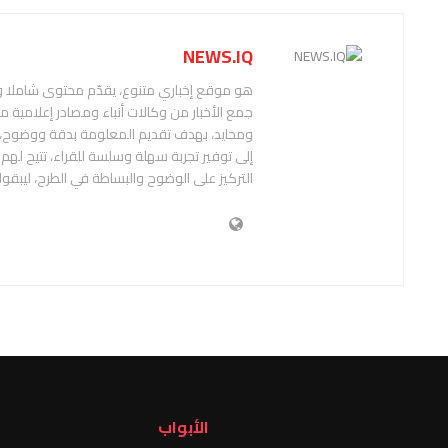
NEWS.IQ
هو موقع إخباري متنوع، يقدّم محتوى شاملا
جمع الأخبار من وكالات أنباء ومصادر إعلامية 
إلى توفير تجربة سهلة وسلسة للقراء، تتيح له
التركيز على الوضوح والبساطة في الطرح، ليبقوا
الأبواب