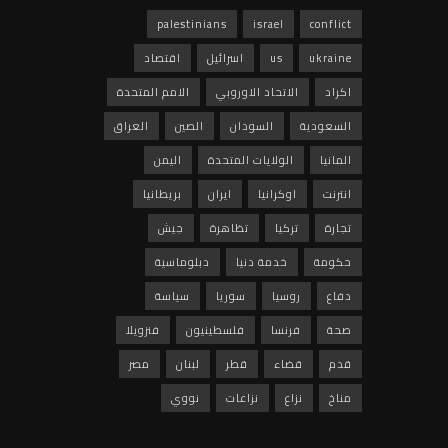
palestinians
israel
conflict
ukraine
us
اسرائيل
اقتصاد
اكراد
الاتحاد الاوروبي
الامم المتحدة
السعودية
السودان
الصين
العراق
المانيا
الولايات المتحدة
اليمن
انترنت
اوكرانيا
ايران
بريطانيا
تجارة
تركيا
تظاهرة
جيش
حكومة
خدمة دنيا
دبلوماسية
دفاع
روسيا
سوريا
سياسة
صحة
فرنسا
فلسطينيون
فنزويلا
قدم
قضاء
قطر
لبنان
مصر
مناخ
نزاع
نزاعات
نووي