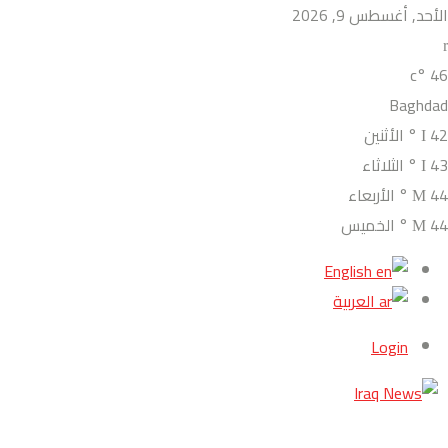
الأحد, أغسطس 9, 2026
°c
46
Baghdad
42
°
الأثنين
43
°
الثلاثاء
44
°
الأربعاء
44
°
الخميس
English
العربية
Login