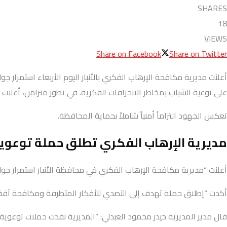
SHARES
18
VIEWS
Share on Facebook
Share on Twitter
أعلنت مديرية مكافحة الإرهاب الفكري بالأنبار اليوم الأربعاء استمرار 
على توعية الشباب بمخاطر الانحرافات الفكرية. في تطور متزامن، أعلنت قوات الحدود إحباط 3 محاولات تهريب مخدرات عبر بالونات هوائية غ
تعكس الجهود التزاماً أمنياً شاملاً بحماية المحافظة.
مديرية الإرهاب الفكري تطلق حملة توعوي
أعلنت “مديرية مكافحة الإرهاب الفكري في محافظة الأنبار استمرار جو
أكدت “إطلاق حملة تهدف إلى التصدي للأفكار المتطرفة ومكافحة آفة ا
قال مدير المديرية حيدر محمود العبدلي: “المديرية نفذت حملات توعوي