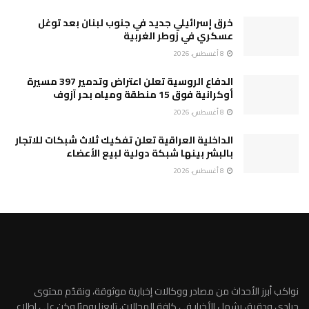
خرق إسرائيلي جديد في جنوب لبنان بعد توغل
عسكري في زوطر الغربية
8 أغسطس، 2026
الدفاع الروسية تعلن اعتراض وتدمير 397 مسيرة
أوكرانية فوق 15 منطقة ومياه بحر آزوف
8 أغسطس، 2026
الداخلية العراقية تعلن تفكيك ثلاث شبكات للاتجار
بالبشر بينها شبكة دولية لبيع الأعضاء
8 أغسطس، 2026
نواكب أبرز الأحداث من مصادر ووكالات إخبارية موثوقة، ونقدّم محتوى
حيادي ودقيق يشمل الأخبار في كافة المجالات. تابعنا يوميًا وكن على اطلاع