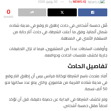
NEWS.IQ
by
30 يونيو، 2026
0
SHARES
قُتل خمسة أشخاص في حادث إطلاق نار وقع في مدينة شتاده
شمال ألمانيا، وفق ما أعلنت الشرطة، في حادث أثار حالة من
الاستنفار الأمني في المنطقة.
وأوقفت السلطات عدداً من المشتبهين، فيما لا تزال التحقيقات
جارية لكشف ملابسات الحادث ودوافعه.
تفاصيل الحادث
أفاد متحدث باسم الشرطة لوكالة فرانس برس أن إطلاق النار وقع
في مدينة شتاده القريبة من هامبورغ، والتي يبلغ عدد سكانها نحو
50 ألف نسمة.
ولم تكشف الشرطة في البداية عن حصيلة دقيقة، قبل أن تؤكد
لاحقاً مقتل خمسة أشخاص.