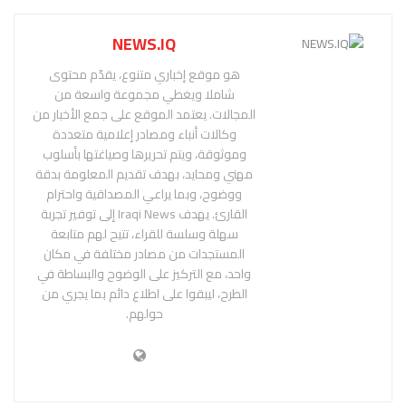
NEWS.IQ
هو موقع إخباري متنوع، يقدّم محتوى
شاملا ويغطي مجموعة واسعة من
المجالات. يعتمد الموقع على جمع الأخبار من
وكالات أنباء ومصادر إعلامية متعددة
وموثوقة، ويتم تحريرها وصياغتها بأسلوب
مهني ومحايد، بهدف تقديم المعلومة بدقة
ووضوح، وبما يراعي المصداقية واحترام
القارئ. يهدف Iraqi News إلى توفير تجربة
سهلة وسلسة للقراء، تتيح لهم متابعة
المستجدات من مصادر مختلفة في مكان
واحد، مع التركيز على الوضوح والبساطة في
الطرح، ليبقوا على اطلاع دائم بما يجري من
حولهم.