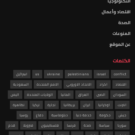
التكنولوجيا
اقتصاد وأعمال
الصحة
المنوعات
عن الموقع
الكلمات
conflict
israel
palestinians
ukraine
us
اسرائيل
اقتصاد
اكراد
الاتحاد الاوروبي
الامم المتحدة
السعودية
السودان
الصين
العراق
المانيا
الولايات المتحدة
اليمن
انترنت
اوكرانيا
ايران
بريطانيا
تجارة
تركيا
تظاهرة
جيش
حكومة
خدمة دنيا
دبلوماسية
دفاع
روسيا
سوريا
سياسة
صحة
فرنسا
فلسطينيون
فنزويلا
قدم