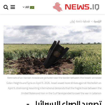
AR
الرئيسية
تغطية خاصة: إيران
Remnats of an Iranian missile are pictured near the border between the Israeli-annexed
Golan Heights and Syria on April 9, 2026. Israel vowed more strikes against Hezbollah on
April 9, dismissing mounting international demands that the fragile truce between the
United States and Iran in the Gulf be expanded to cover the war in Lebanon.
تصعيد الصراع الإسرائيلي-