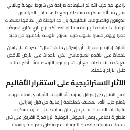
نزاعها مع حزب الله تم استبعاده صراحة من شروط الهدنة وبالتالي
يبقى مسألة عسكرية منفصلة. ومع ذلك، يجادل المراقبون
الدوليون والحكومات الإقليمية بأن حد الهدنة في نطاقها لعلاقات
الولايات المتحدة الإيرانية بينما تستبعد أكبر نزاع باقٍ يخلق غموضًا
خطرًا ويوفر مسارًا لنشوب حرب الشرق الأوسط بأكملها من جديد.
أشارت إدارة ترامب إلى أن إسرائيل كانت “تقلل” الضربات على لبنان
للحفاظ على التقدم الدبلوماسي، لكن الأحداث على الأرض تتناقض
مع هذه الادعاءات، مع أن هجوم يوم الأربعاء يمثل أكبر عملية
خلال النزاع بأكمله.
الآثار الاستراتيجية على استقرار الأقاليم
أصبح القتال بين إسرائيل وحزب الله التهديد الأساسي لبقاء الهدنة.
يتمتع حزب الله، المصنف كمنظمة إرهابية من قبل إسرائيل
والولايات المتحدة، بدعم من إيران وحافظ على قدرة عسكرية
متطورة تضاهي بعض الجيوش الوطنية. تبرز قدرة الفريق على شن
هجمات منسقة متعددة الموجات عبر مناطق جغرافية واسعة