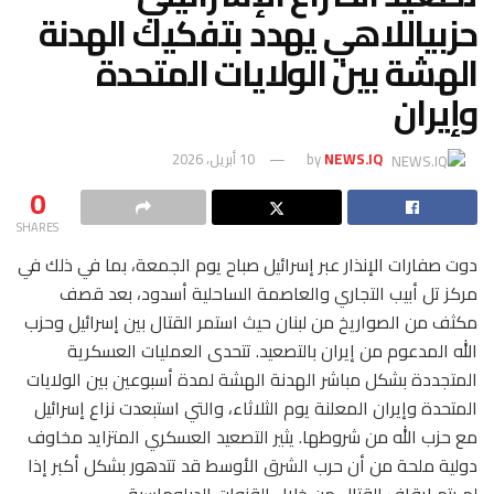
حزبياللاهي يهدد بتفكيك الهدنة
الهشة بين الولايات المتحدة
وإيران
NEWS.IQ
by
10 أبريل، 2026
0
SHARES
دوت صفارات الإنذار عبر إسرائيل صباح يوم الجمعة، بما في ذلك في
مركز تل أبيب التجاري والعاصمة الساحلية أسدود، بعد قصف
مكثف من الصواريخ من لبنان حيث استمر القتال بين إسرائيل وحزب
الله المدعوم من إيران بالتصعيد. تتحدى العمليات العسكرية
المتجددة بشكل مباشر الهدنة الهشة لمدة أسبوعين بين الولايات
المتحدة وإيران المعلنة يوم الثلاثاء، والتي استبعدت نزاع إسرائيل
مع حزب الله من شروطها. يثير التصعيد العسكري المتزايد مخاوف
دولية ملحة من أن حرب الشرق الأوسط قد تتدهور بشكل أكبر إذا
لم يتم إيقاف القتال من خلال القنوات الدبلوماسية.