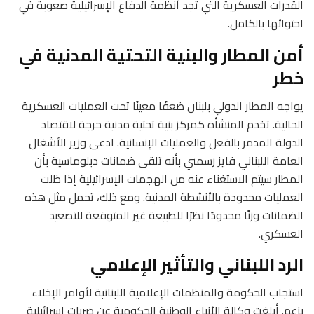
القدرات العسكرية التي تجد أنظمة الدفاع الإسرائيلية صعوبة في
احتوائها بالكامل.
أمن المطار والبنية التحتية المدنية في
خطر
يواجه المطار الدولي بلبنان ضعفًا معينًا تحت العمليات العسكرية
الحالية. تخدم المنشأة كمركز بنية تحتية مدنية حرجة لاقتصاد
الدولة المدمر بالفعل والعمليات الإنسانية. ادعى وزير الأشغال
العامة اللبناني فايز رسمني بأنه تلقى ضمانات دبلوماسية بأن
المطار سيتم الاستغناء عنه من الهجمات الإسرائيلية إذا ظلت
العمليات محدودة بالأنشطة المدنية. ومع ذلك، تحمل مثل هذه
الضمانات وزنًا محدودًا نظرًا للطبيعة غير المتوقعة للتصعيد
العسكري.
الرد اللبناني والتأثير الإعلامي
استجاب الحكومة والمنظمات الإعلامية اللبنانية لأوامر الإخلاء
بزعم. أبلغت وكالة الأنباء الوطنية الحكومية عن ضربات إسرائيلية