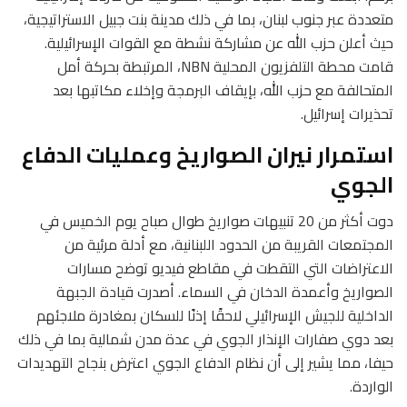
متعددة عبر جنوب لبنان، بما في ذلك مدينة بنت جبيل الاستراتيجية،
حيث أعلن حزب الله عن مشاركة نشطة مع القوات الإسرائيلية.
قامت محطة التلفزيون المحلية NBN، المرتبطة بحركة أمل
المتحالفة مع حزب الله، بإيقاف البرمجة وإخلاء مكاتبها بعد
تحذيرات إسرائيل.
استمرار نيران الصواريخ وعمليات الدفاع
الجوي
دوت أكثر من 20 تنبيهات صواريخ طوال صباح يوم الخميس في
المجتمعات القريبة من الحدود اللبنانية، مع أدلة مرئية من
الاعتراضات التي التقطت في مقاطع فيديو توضح مسارات
الصواريخ وأعمدة الدخان في السماء. أصدرت قيادة الجبهة
الداخلية للجيش الإسرائيلي لاحقًا إذنًا للسكان بمغادرة ملاجئهم
بعد دوي صفارات الإنذار الجوي في عدة مدن شمالية بما في ذلك
حيفا، مما يشير إلى أن نظام الدفاع الجوي اعترض بنجاح التهديدات
الواردة.