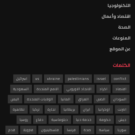
التكنولوجيا
اقتصاد وأعمال
الصحة
المنوعات
عن الموقع
الكلمات
conflict
israel
palestinians
ukraine
us
اسرائيل
اقتصاد
اكراد
الاتحاد الاوروبي
الامم المتحدة
السعودية
السودان
الصين
العراق
المانيا
الولايات المتحدة
اليمن
انترنت
اوكرانيا
ايران
بريطانيا
تجارة
تركيا
تظاهرة
جيش
حكومة
خدمة دنيا
دبلوماسية
دفاع
روسيا
سوريا
سياسة
صحة
فرنسا
فلسطينيون
فنزويلا
قدم