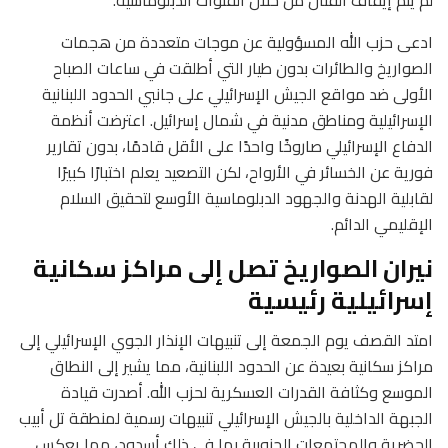
ادعى حزب الله المسؤولية عن موجات متعددة من هجمات
الصواريخ والطائرات بدون طيار التي أطلقت في ساعات الصباح
الأولى ضد مواقع الجيش الإسرائيلي على جانبي الحدود اللبنانية
الإسرائيلية ومناطق مدنية في شمال إسرائيل. اعترضت أنظمة
الدفاع الإسرائيلي صاروخًا واحدًا على الأقل قادمًا، بدون تقارير
فورية عن الخسائر في الأرواح، لكن التصعيد يعلم اختبارًا كبيرًا
لقابلية الهدنة والجهود الدبلوماسية الأوسع لتحقيق السلام
الإقليمي الدائم.
نيران الصواريخ تصل إلى مراكز سكانية
إسرائيلية رئيسية
امتد القصف يوم الجمعة إلى تنبيهات الإنذار الجوي الإسرائيلي إلى
مراكز سكانية بعيدة عن الحدود اللبنانية، مما يشير إلى النطاق
الموسع وكثافة القدرات العسكرية لحزب الله. أصدرت قيادة
الجبهة الداخلية بالجيش الإسرائيلي تنبيهات رسمية لمنطقة تل أبيب
الحضرية والمجتمعات الجنوبية بما في ذلك أسدود، مما يعكس