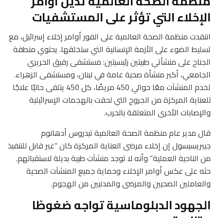
منظمة الصحة العالمية تدين أوامر
الإخلاء التي تؤثر على المستشفيات
انتقدت منظمة الصحة العالمية على الفور أوامر إخلاء إسرائيل، مع
تسليط الضوء على الأزمة الإنسانية التي ستخلقها. يحتوي منطقة
الجناح على منشأتي طبيتين رئيسيتين: مستشفى رفيق الحريري
الجامعي، أكبر منشأة صحية عامة في لبنان، ومستشفى الزهراء.
تخدم المنشآت معًا حوالي 450 مريضًا، كل 450 يتلقى حاليًا علاجًا
للعناية المركزة من الجروح التي لحقت بالهجمات الإسرائيلية
والإصابات الأخرى المتعلقة بالحرب.
قال مدير عام منظمة الصحة العالمية تيدروس أدهانوم
جيبريسيسول إن إخلاء مرضى العناية المركزة كان “غير قابل للتنفيذ
من الناحية العملية” وأنه لا توجد منشآت طبية بديلة لاستقبالهم.
حثه على عكس أوامر الإخلاء وحماية جميع المنشآت الصحية
والعاملين الصحيين والمرضى والمدنيين من الهجوم.
الجهود الدبلوماسية تواجه ضغوطًا