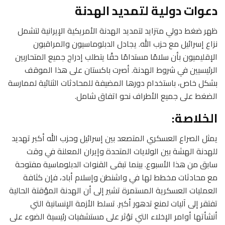
دعوات دولية لتمديد الهدنة
ظهر ضغط دولي متزايد لتمديد الهدنة الأمريكية الإيرانية لتشمل
نزاع إسرائيل مع حزب الله. يجادل الدبلوماسيون والمراقبون
الإقليميون بأن سلامًا مستدامًا حقًا يتطلب إدراج جميع المتحاربين
الرئيسيين في شروط الهدنة. أصرت باكستان على هذا الموقف
بشكل خاص، باستخدام دورها المضيفة للمحادثات الثنائية لممارسة
الضغط على جميع الأطراف نحو اتفاق شامل.
الخلاصة:
يمثل الصراع العسكري المتصعد بين إسرائيل وحزب الله أكبر تهديد
للهدنة الهشة بين الولايات المتحدة وإيران المعلنة في وقت
سابق من هذا الأسبوع. بينما تبقى القنوات الدبلوماسية مفتوحة
مع محادثات مخطط لها في واشنطن وإسلام أباد، فإن كثافة
العمليات العسكرية المستمرة تشير إلى أن الهدنة المؤقتة الحالية
تفتقر إلى آليات لمنع تدهور أكبر. تسلط الأزمة الإنسانية التي
أنشأتها أوامر الإخلاء التي تؤثر على مستشفيات رئيسية الضوء على