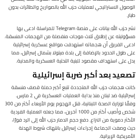
الوصول الاستراتيجي لعمليات حزب الله بالصواريخ والطائرات بدون
طيار.
نشر حزب الله بيانات على منصة Telegram للمراسلة ادعى بها
مسؤوليته عن إطلاق ثلاث موجات منفصلة من الهجمات المنسقة.
ادعى الفريق أن هجماته استهدفت مواقع عسكرية إسرائيلية
على طول الحدود بالإضافة إلى بلدة ميتولا بشمال إسرائيل، مما
يدل على استهداف مقصود للبنية التحتية العسكرية والمدنية.
تصعيد بعد أكبر ضربة إسرائيلية
كانت هجمات حزب الله المتجددة تتبع أكبر حملة قصف منسقة
إسرائيلية ضد لبنان منذ بداية العمليات العسكرية في 2 مارس.
وفقًا لوزارة الصحة اللبنانية، قتل الهجوم يوم الأربعاء أكثر من 300
شخص وأصيب أكثر من 1000 آخرين، مما جعله العملية الفردية
الأكثر دموية من النزاع. دفع حجم الدمار حزب الله إلى الرد فورًا،
حيث وصفت الجماعة إجراءات إسرائيل بانتهاك شروط الهدنة
الأمريكية الإيرانية.