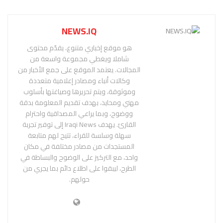
NEWS.IQ
هو موقع إخباري متنوع، يقدّم محتوى
شاملا ويغطي مجموعة واسعة من
المجالات. يعتمد الموقع على جمع الأخبار من
وكالات أنباء ومصادر إعلامية متعددة
وموثوقة، ويتم تحريرها وصياغتها بأسلوب
مهني ومحايد، بهدف تقديم المعلومة بدقة
ووضوح، وبما يراعي المصداقية واحترام
القارئ. يهدف Iraqi News إلى توفير تجربة
سهلة وسلسة للقراء، تتيح لهم متابعة
المستجدات من مصادر مختلفة في مكان
واحد، مع التركيز على الوضوح والبساطة في
الطرح، ليبقوا على اطلاع دائم بما يجري من
حولهم.