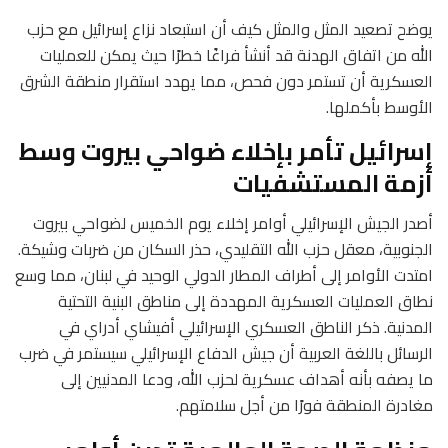
يوضح تصعيد المثل والمثل كيف أن استبعاد نزاع إسرائيل مع حزب
الله من اتفاق الهدنة قد أنشأ فراغًا خطرًا حيث يمكن للعمليات
العسكرية أن تستمر دون فحص، مما يهدد استقرار منطقة الشرق
الأوسط بأكملها.
إسرائيل تأمر بإخلاء ضواحي بيروت وسط
أزمة المستشفيات
أصدر الجيش الإسرائيلي أوامر إخلاء يوم الخميس لضواحي بيروت
الجنوبية، معقل حزب الله التقليدي، حذر السكان من ضربات وشيكة.
امتدت الأوامر إلى أطراف المطار الدولي الوحيد في لبنان، مما وسع
نطاق العمليات العسكرية المهددة إلى مناطق البنية التحتية
المدنية. ذكر الناطق العسكري الإسرائيلي أفيشاي أدراي في
الرسائل باللغة العربية أن جيش الدفاع الإسرائيلي سيستمر في ضرب
ما يصفه بأنه أهداف عسكرية لحزب الله، ودعا المدنيين إلى
مغادرة المنطقة فورًا من أجل سلامتهم.