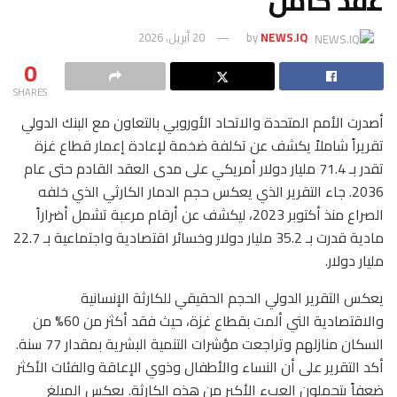
عقد كامل
NEWS.IQ
by
20 أبريل، 2026
0
SHARES
أصدرت الأمم المتحدة والاتحاد الأوروبي بالتعاون مع البنك الدولي
تقريراً شاملاً يكشف عن تكلفة ضخمة لإعادة إعمار قطاع غزة
تقدر بـ 71.4 مليار دولار أمريكي على مدى العقد القادم حتى عام
2036. جاء التقرير الذي يعكس حجم الدمار الكارثي الذي خلفه
الصراع منذ أكتوبر 2023، ليكشف عن أرقام مرعبة تشمل أضراراً
مادية قدرت بـ 35.2 مليار دولار وخسائر اقتصادية واجتماعية بـ 22.7
مليار دولار.
يعكس التقرير الدولي الحجم الحقيقي للكارثة الإنسانية
والاقتصادية التي ألمت بقطاع غزة، حيث فقد أكثر من 60% من
السكان منازلهم وتراجعت مؤشرات التنمية البشرية بمقدار 77 سنة.
أكد التقرير على أن النساء والأطفال وذوي الإعاقة والفئات الأكثر
ضعفاً يتحملون العبء الأكبر من هذه الكارثة. يعكس المبلغ