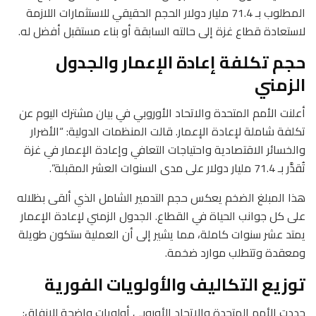
المطلوب بـ 71.4 مليار دولار الحجم الحقيقي للاستثمارات اللازمة
لاستعادة قطاع غزة إلى حالته السابقة أو بناء مستقبل أفضل له.
حجم تكلفة إعادة الإعمار والجدول
الزمني
أعلنت الأمم المتحدة والاتحاد الأوروبي في بيان مشترك اليوم عن
تكلفة شاملة لإعادة الإعمار. قالت المنظمات الدولية: “الأضرار
والخسائر الاقتصادية واحتياجات التعافي وإعادة الإعمار في غزة
تُقدَّر بـ 71.4 مليار دولار على مدى السنوات العشر المقبلة”.
هذا المبلغ الضخم يعكس حجم التدمير الشامل الذي ألقى بظلاله
على كل جوانب الحياة في القطاع. الجدول الزمني لإعادة الإعمار
يمتد عشر سنوات كاملة، مما يشير إلى أن العملية ستكون طويلة
ومعقدة وتتطلب موارد ضخمة.
توزيع التكاليف والأولويات الفورية
حددت الأمم المتحدة والاتحاد الأوروبي أولويات واضحة للإنفاق: