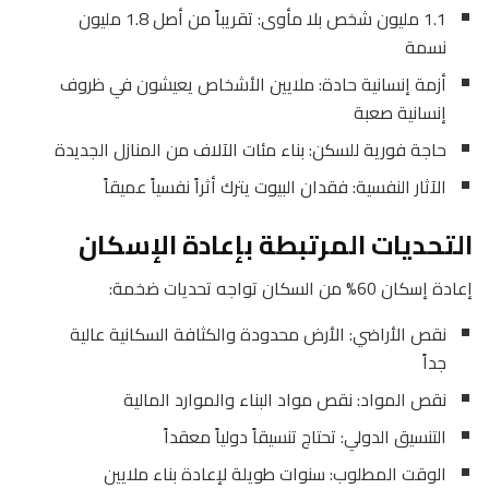
1.1 مليون شخص بلا مأوى: تقريباً من أصل 1.8 مليون
نسمة
أزمة إنسانية حادة: ملايين الأشخاص يعيشون في ظروف
إنسانية صعبة
حاجة فورية للسكن: بناء مئات الآلاف من المنازل الجديدة
الآثار النفسية: فقدان البيوت يترك أثراً نفسياً عميقاً
التحديات المرتبطة بإعادة الإسكان
إعادة إسكان 60% من السكان تواجه تحديات ضخمة:
نقص الأراضي: الأرض محدودة والكثافة السكانية عالية
جداً
نقص المواد: نقص مواد البناء والموارد المالية
التنسيق الدولي: تحتاج تنسيقاً دولياً معقداً
الوقت المطلوب: سنوات طويلة لإعادة بناء ملايين