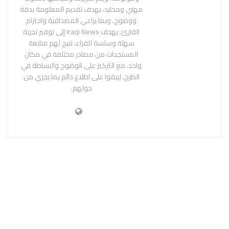
مهني ومحايد، بهدف تقديم المعلومة بدقة
ووضوح، وبما يراعي المصداقية واحترام
القارئ. يهدف Iraqi News إلى توفير تجربة
سهلة وسلسة للقراء، تتيح لهم متابعة
المستجدات من مصادر مختلفة في مكان
واحد، مع التركيز على الوضوح والبساطة في
الطرح، ليبقوا على اطلاع دائم بما يجري من
حولهم.