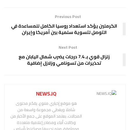
Previous Post
الكرملين يؤكد استعداد روسيا الكامل للمساعدة في
التوصل لتسوية سلمية بين أمريكا وإيران
Next Post
زلزال قوي بـ 7.4 درجات يضرب شمال اليابان مع
تحذيرات من تسونامي وزلازل إضافية
NEWS.IQ
هو موقع إخباري متنوع، يقدّم محتوى
شاملا ويغطي مجموعة واسعة من
المجالات. يعتمد الموقع على جمع الأخبار من
وكالات أنباء ومصادر إعلامية متعددة
وموثوقة، ويتم تحريرها وصياغتها بأسلوب