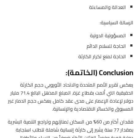
العدالة والمساءلة
الرسالة السياسية:
المسؤولية الدولية
الحاجة للسلام الدائم
الحاجة لمنع تكرار الكارثة
Conclusion (الخاتمة):
يعكس تقرير الأمم المتحدة والاتحاد الأوروبي حجم الكارثة
الحقيقية التي ألمت بقطاع غزة. المبلغ المذهل البالغ 71.4 مليار
دولار لإعادة الإعمار على مدى عقد كامل يعكس حجم الدمار غير
المسبوق والخسائر الاقتصادية والإنسانية.
فقدان أكثر من 60% من السكان لمنازلهم وتراجع التنمية البشرية
بمقدار 77 سنة يشير إلى كارثة إنسانية شاملة تتطلب استجابة
دولية قوية وفوراً. الفئات الأكثر ضعفاً من النساء والأطفال