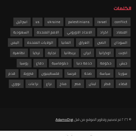
الكلمات
conflict
israel
palestinians
ukraine
us
اسرائيل
اقتصاد
اكراد
الاتحاد الاوروبي
الامم المتحدة
السعودية
السودان
الصين
العراق
المانيا
الولايات المتحدة
اليمن
انترنت
اوكرانيا
ايران
بريطانيا
تجارة
تركيا
تظاهرة
جيش
حكومة
خدمة دنيا
دبلوماسية
دفاع
روسيا
سوريا
سياسة
صحة
فرنسا
فلسطينيون
فنزويلا
قدم
قضاء
قطر
لبنان
مصر
مناخ
نزاع
نزاعات
نووي
© ٢٠٢٦ تم تصميم وتطوير الموقع من قبل
AdamoDigi
.