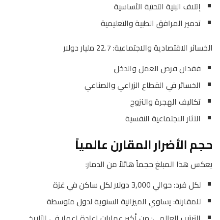
إتلاف البنية التحتية الأساسية
تدمير المرافق الطبية والتعليمية
الخسائر الاقتصادية والاجتماعية: 22.7 مليار دولار
فقدان فرص العمل والدخل
الخسائر في القطاع الزراعي والصناعي
تكاليف الهجرة والنزوح
الآثار الاجتماعية النفسية
حجم الأضرار المقارن عالمياً
يعكس هذا المبلغ حجماً هائلاً من الدمار:
لكل فرد: حوالي 3,000 دولار لكل ساكن في غزة
للمقارنة: يساوي الميزانية السنوية لدول متوسطة
الترتيب العالمي: من أكبر عمليات إعادة إعمار في التاريخ