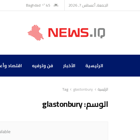
الجمعة, أغسطس 7, 2026
45
Baghdad
°C
الرئيسية
الأخبار
فن وترفيه
اقتصاد وأع
الرئيسية
glastonbury
Tag
الوسم:
glastonbury
ilable