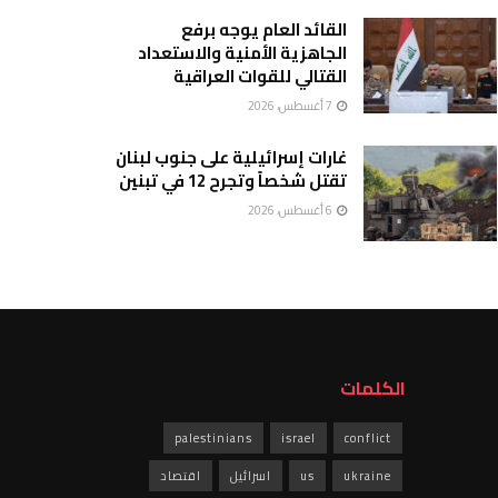
القائد العام يوجه برفع
الجاهزية الأمنية والاستعداد
القتالي للقوات العراقية
7 أغسطس، 2026
غارات إسرائيلية على جنوب لبنان
تقتل شخصاً وتجرح 12 في تبنين
6 أغسطس، 2026
الكلمات
palestinians
israel
conflict
ukraine
us
اسرائيل
اقتصاد