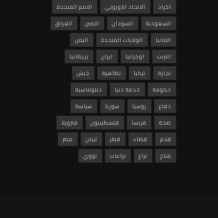
اكراد
الاتحاد الاوروبي
الامم المتحدة
السعودية
السودان
الصين
العراق
المانيا
الولايات المتحدة
اليمن
انترنت
اوكرانيا
ايران
بريطانيا
تجارة
تركيا
تظاهرة
جيش
حكومة
خدمة دنيا
دبلوماسية
دفاع
روسيا
سوريا
سياسة
صحة
فرنسا
فلسطينيون
فنزويلا
قدم
قضاء
قطر
لبنان
مصر
مناخ
نزاع
نزاعات
نووي