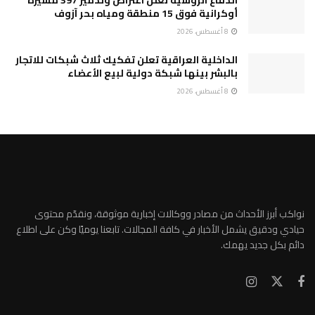
الدفاع الروسية تعلن اعتراض وتدمير 397 مسيرة
أوكرانية فوق 15 منطقة ومياه بحر آزوف
8 أغسطس، 2026
الداخلية العراقية تعلن تفكيك ثلاث شبكات للاتجار
بالبشر بينها شبكة دولية لبيع الأعضاء
8 أغسطس، 2026
نواكب أبرز الأحداث من مصادر ووكالات إخبارية موثوقة، ونقدّم محتوى
حيادي ودقيق يشمل الأخبار في كافة المجالات. تابعنا يوميًا وكن على اطلاع
دائم بكل جديد يهمك.