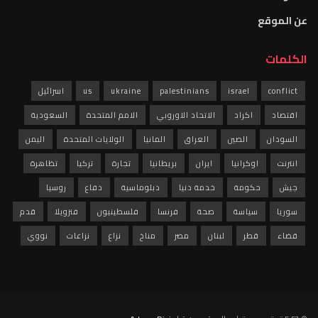
عن الموقع
الكلمات
conflict
israel
palestinians
ukraine
us
اسرائيل
اقتصاد
اكراد
الاتحاد الاوروبي
الامم المتحدة
السعودية
السودان
الصين
العراق
المانيا
الولايات المتحدة
اليمن
انترنت
اوكرانيا
ايران
بريطانيا
تجارة
تركيا
تظاهرة
جيش
حكومة
خدمة دنيا
دبلوماسية
دفاع
روسيا
سوريا
سياسة
صحة
فرنسا
فلسطينيون
فنزويلا
قدم
قضاء
قطر
لبنان
مصر
مناخ
نزاع
نزاعات
نووي