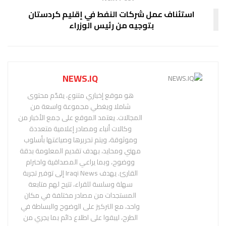
استئناف عمل شركات النفط في إقليم كردستان
بتوجيه من رئيس الوزراء
NEWS.IQ
هو موقع إخباري متنوع، يقدّم محتوى
شاملا ويغطي مجموعة واسعة من
المجالات. يعتمد الموقع على جمع الأخبار من
وكالات أنباء ومصادر إعلامية متعددة
وموثوقة، ويتم تحريرها وصياغتها بأسلوب
مهني ومحايد، بهدف تقديم المعلومة بدقة
ووضوح، وبما يراعي المصداقية واحترام
القارئ. يهدف Iraqi News إلى توفير تجربة
سهلة وسلسة للقراء، تتيح لهم متابعة
المستجدات من مصادر مختلفة في مكان
واحد، مع التركيز على الوضوح والبساطة في
الطرح، ليبقوا على اطلاع دائم بما يجري من