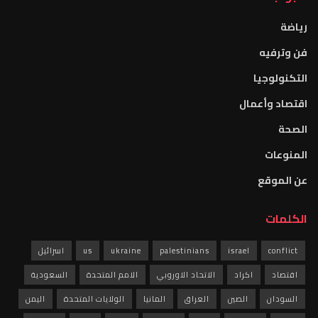
رياضة
فن وترفيه
التكنولوجيا
اقتصاد وأعمال
الصحة
المنوعات
عن الموقع
الكلمات
conflict
israel
palestinians
ukraine
us
اسرائيل
اقتصاد
اكراد
الاتحاد الاوروبي
الامم المتحدة
السعودية
السودان
الصين
العراق
المانيا
الولايات المتحدة
اليمن