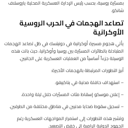
بمسيّرة روسية، بحسب رئيس الإدارة العسكرية المحلية ياروسلاف
شانكو.
تصاعد الهجمات في الحرب الروسية
الأوكرانية
يأتي هجوم مسيرة أوكرانية في دونيتسك في ظل تصاعد الهجمات
المتبادلة بالطائرات المسيّرة بين روسيا وأوكرانيا، حيث باتت هذه
الوسيلة جزءاً أساسياً من العمليات العسكرية على الجانبين.
أبرز التطورات المرتبطة بالهجمات الأخيرة:
– استهداف حافلة مدنية في يناكييفو.
– إعلان موسكو إسقاط مئات المسيّرات خلال ليلة واحدة.
– تسجيل سقوط ضحايا مدنيين في مناطق مختلفة من الطرفين.
وتشير هذه التطورات إلى استمرار المواجهات العسكرية رغم
الجهود الدولية الرامية إلى خفض التصعيد.