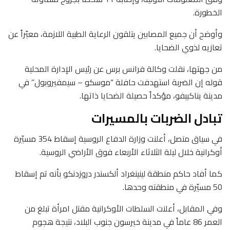
الخطورة.
وأوضح أن جميع المصابين يتلقون الرعاية الطبية اللازمة، معبّراً عن
تعازيه لذوي الضحايا.
من جهتها، نقلت وكالة فرانس برس عن رئيس الإدارة المحلية
قوله إن الضربة استهدفت حافلة “موسكو – سيمفيروبول” في
مدينة يناكييفو، مؤكداً حصيلة الضحايا ذاتها.
تبادل الضربات بالمسيرات
في سياق متصل، أعلنت وزارة الدفاع الروسية إسقاط 354 مسيّرة
أوكرانية خلال ليلة الثلاثاء الأربعاء فوق الأراضي الروسية.
كما أفاد حاكم منطقة لينينغراد ألكسندر دروزدنكو بأنه تم إسقاط
50 مسيّرة في منطقته وحدها.
وفي المقابل، أعلنت السلطات الأوكرانية مقتل امرأة تبلغ من
العمر 86 عاماً في مدينة خيرسون جنوب البلاد، نتيجة هجوم