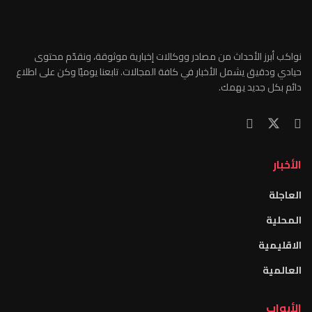
نواكب أبرز الأحداث من مصادر ووكالات إخبارية موثوقة، ونقدّم محتوى
حيادي ودقيق يشمل الأخبار في كافة المجالات. تابعنا يوميًا وكن على اطلاع
دائم بكل جديد يهمك.
الأخبار
العاجلة
المحلية
الاقليمية
العالمية
الأبواب