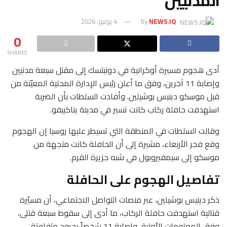
المدنيين
NEWS.IQ
by
4 يونيو، 2026
0
SHARES
أدى هجوم مسيرة أوكرانية في دونيتسك إلى مقتل سبعة مدنيين
وإصابة 11 آخرين، وفق ما أعلن رئيس الإدارة المحلية المعيّنة من
قبل موسكو دينيس بوشيلين. وأفادت السلطات بأن الضربة
استهدفت حافلة ركاب كانت تسير في مدينة يناكييفو.
وقالت السلطات في المنطقة التي تسيطر عليها روسيا إن الهجوم
وقع فجر الأربعاء، مشيرة إلى أن الحافلة كانت متجهة من
موسكو إلى سيمفيروبول في شبه جزيرة القرم.
تفاصيل الهجوم على الحافلة
ذكر دينيس بوشيلين، عبر منصات التواصل الاجتماعي، أن مسيّرة
قتالية استهدفت حافلة الركاب، ما أدى إلى سقوط سبعة قتلى،
وفق المعلومات الأولية، وإصابة 11 شخصاً بجروح متفاوتة