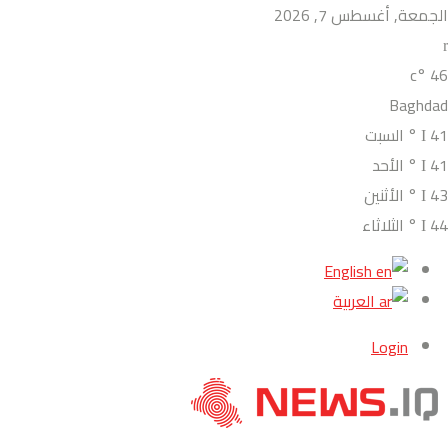
الجمعة, أغسطس 7, 2026
°c
46
Baghdad
41
°
السبت
41
°
الأحد
43
°
الأثنين
44
°
الثلاثاء
English
العربية
Login