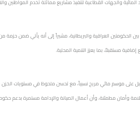
رد المائية والجهات القطاعية لتنفيذ مشاريع مماثلة تخدم المواطنين وا
ين الحكومتين العراقية والبريطانية، مشيراً إلى أنه يأتي ضمن حزمة من 
افية مستقبلاً، بما يعزز التنمية المحلية.
قبل على موسم مائي مريح نسبياً، مع تحسن ملحوظ في مستويات الخزن ب
امة وأمان مطمئنة، وأن أعمال الصيانة والإدامة مستمرة بدعم حكوم