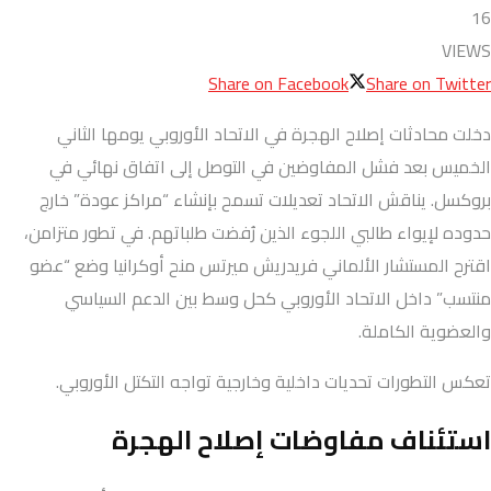
16
VIEWS
Share on Facebook
Share on Twitter
دخلت محادثات إصلاح الهجرة في الاتحاد الأوروبي يومها الثاني
الخميس بعد فشل المفاوضين في التوصل إلى اتفاق نهائي في
بروكسل. يناقش الاتحاد تعديلات تسمح بإنشاء “مراكز عودة” خارج
حدوده لإيواء طالبي اللجوء الذين رُفضت طلباتهم. في تطور متزامن،
اقترح المستشار الألماني فريدريش ميرتس منح أوكرانيا وضع “عضو
منتسب” داخل الاتحاد الأوروبي كحل وسط بين الدعم السياسي
والعضوية الكاملة.
تعكس التطورات تحديات داخلية وخارجية تواجه التكتل الأوروبي.
استئناف مفاوضات إصلاح الهجرة