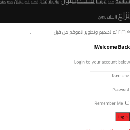
فلسطينيون
سياسة
لبنان
فرنسا
قدم
فنزويلا
قطر
صحة
قضاء
مصر
مناخ
نزاع
نزاعات
نووي
© ٢٠٢٦ تم تصميم وتطوير الموقع من قبل
AdamoDigi
.
Welcome Back!
Login to your account below
Remember Me