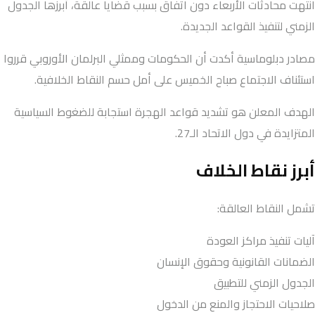
انتهت محادثات الأربعاء دون اتفاق بسبب قضايا عالقة، أبرزها الجدول
الزمني لتنفيذ القواعد الجديدة.
مصادر دبلوماسية أكدت أن الحكومات وممثلي البرلمان الأوروبي قرروا
استئناف الاجتماع صباح الخميس على أمل حسم النقاط الخلافية.
الهدف المعلن هو تشديد قواعد الهجرة استجابة للضغوط السياسية
المتزايدة في دول الاتحاد الـ27.
أبرز نقاط الخلاف
تشمل النقاط العالقة:
آليات تنفيذ مراكز العودة
الضمانات القانونية وحقوق الإنسان
الجدول الزمني للتطبيق
صلاحيات الاحتجاز والمنع من الدخول