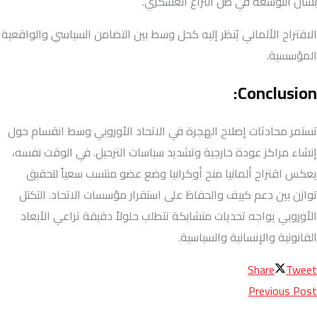
بشأن التوسعة في ظل النزاع العسكري.
الاقتراح الألماني يُنظر إليه كحل وسط بين التضامن السياسي والواقعية
المؤسسية.
Conclusion:
تستمر محادثات إصلاح الهجرة في الاتحاد الأوروبي وسط انقسام حول
إنشاء مراكز عودة خارجية وتشديد سياسات الترحيل. في الوقت نفسه،
يعكس اقتراح ألمانيا منح أوكرانيا وضع عضو منتسب سعياً لتحقيق
توازن بين دعم كييف والحفاظ على استقرار مؤسسات الاتحاد. التكتل
الأوروبي يواجه تحديات متشابكة تتطلب حلولاً دقيقة تراعي الأبعاد
القانونية والإنسانية والسياسية.
Share
Tweet
Previous Post