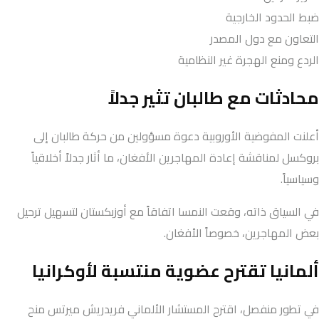
ضبط الحدود الخارجية
التعاون مع دول المصدر
الردع ومنع الهجرة غير النظامية
محادثات مع طالبان تثير جدلاً
أعلنت المفوضية الأوروبية دعوة مسؤولين من حركة طالبان إلى
بروكسل لمناقشة إعادة المهاجرين الأفغان، ما أثار جدلاً أخلاقياً
وسياسياً.
في السياق ذاته، وقعت النمسا اتفاقاً مع أوزبكستان لتسهيل ترحيل
بعض المهاجرين، خصوصاً الأفغان.
ألمانيا تقترح عضوية منتسبة لأوكرانيا
في تطور منفصل، اقترح المستشار الألماني فريدريش ميرتس منح