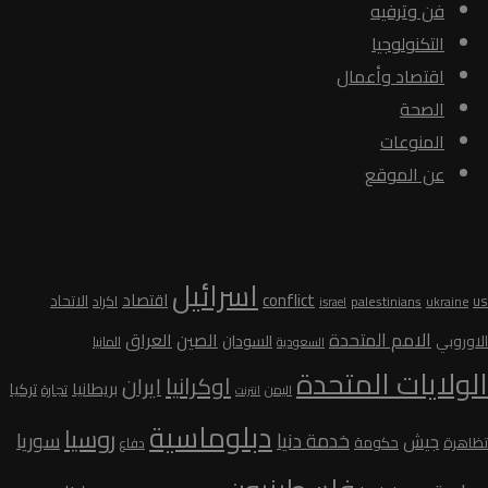
فن وترفيه
التكنولوجيا
اقتصاد وأعمال
الصحة
المنوعات
عن الموقع
الكلمات
اسرائيل
conflict
اقتصاد
الاتحاد
us
palestinians
اكراد
ukraine
israel
الامم المتحدة
الصين
العراق
السودان
الاوروبي
المانيا
السعودية
الولايات المتحدة
اوكرانيا
ايران
بريطانيا
تركيا
تجارة
اليمن
انترنت
دبلوماسية
روسيا
سوريا
خدمة دنيا
جيش
تظاهرة
حكومة
دفاع