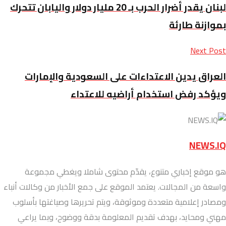
لبنان يقدر أضرار الحرب بـ 20 مليار دولار واليابان تتحرك
بموازنة طارئة
Next Post
العراق يدين الاعتداءات على السعودية والإمارات
ويؤكد رفض استخدام أراضيه للاعتداء
NEWS.IQ
هو موقع إخباري متنوع، يقدّم محتوى شاملا ويغطي مجموعة
واسعة من المجالات. يعتمد الموقع على جمع الأخبار من وكالات أنباء
ومصادر إعلامية متعددة وموثوقة، ويتم تحريرها وصياغتها بأسلوب
مهني ومحايد، بهدف تقديم المعلومة بدقة ووضوح، وبما يراعي