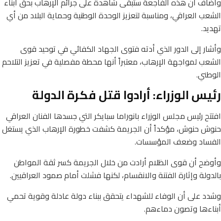
وأضاف أن هذه الفاجعة ستبقى شاهدة على جرائم الإرهاب بحق أبناء
الشعب العراقي، ومناسبة لتعزيز الوحدة الوطنية وحماية البلاد من أي
تهديد.
وأشار إلى الدور الذي أدته فتوى الجهاد الكفائي في توحيد قوى
الشعب لمواجهة الإرهاب، معتبراً أنها محطة مفصلية في تعزيز التلاحم
الوطني.
رئيس الوزراء: أرادوا قتل فكرة الدولة
افتتح رئيس مجلس الوزراء بانوراما سبايكر التي جسدها الفنان العراقي
حنوش حنوش، مؤكداً أن الجريمة كشفت خطورة الإرهاب الذي يستغل
الفساد وضعف المؤسسات.
وأوضح أن قوى الظلام أرادت من خلال الجريمة كسر ثقة المواطن
بالدولة وإثارة الفتنة والانقسام، لكنها فشلت أمام صمود العراقيين.
وشدد على أن الوفاء للشهداء يتحقق ببناء دولة عادلة وقوية تحمي
أبناءها وتصون دماءهم.