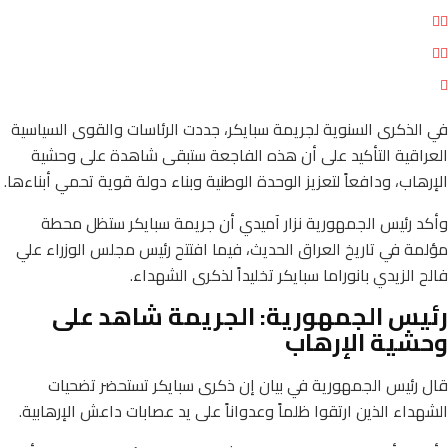
في الذكرى السنوية لجريمة سبايكر، جددت الرئاسات والقوى السياسية
العراقية التأكيد على أن هذه الفاجعة ستبقى شاهدة على وحشية
الإرهاب، ودافعاً لتعزيز الوحدة الوطنية وبناء دولة قوية تحمي أبناءها.
وأكد رئيس الجمهورية نزار آميدي أن جريمة سبايكر ستظل محطة
مؤلمة في تاريخ العراق الحديث، فيما افتتح رئيس مجلس الوزراء علي
فالح الزيدي بانوراما سبايكر تخليداً لذكرى الشهداء.
رئيس الجمهورية: الجريمة شاهد على
وحشية الإرهاب
قال رئيس الجمهورية في بيان إن ذكرى سبايكر تستحضر تضحيات
الشهداء الذين ارتقوا ظلماً وعدواناً على يد عصابات داعش الإرهابية.