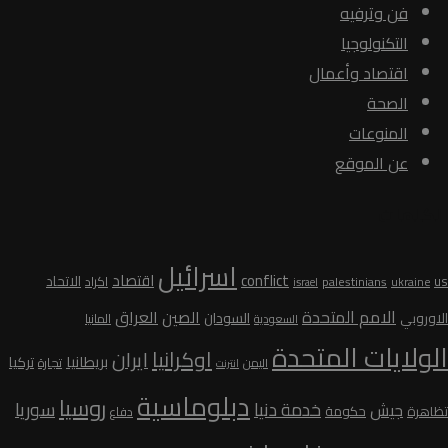
فن وترفيه
التكنولوجيا
اقتصاد وأعمال
الصحة
المنوعات
عن الموقع
الكلمات
اسرائيل
conflict
اقتصاد
الاتحاد
us
palestinians
اكراد
ukraine
israel
الامم المتحدة
الصين
العراق
السودان
الاوروبي
المانيا
السعودية
الولايات المتحدة
اوكرانيا
ايران
بريطانيا
تركيا
تجارة
اليمن
انترنت
دبلوماسية
روسيا
سوريا
خدمة دنيا
جيش
تظاهرة
حكومة
دفاع