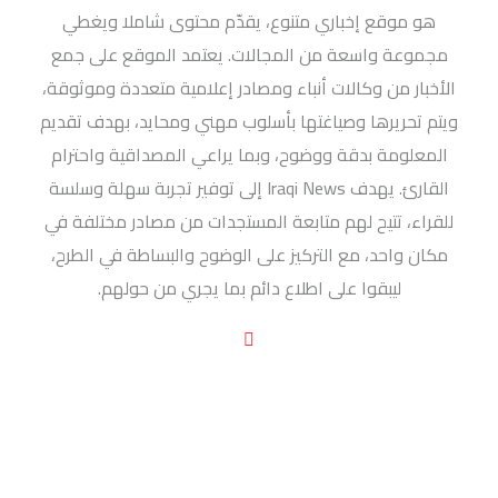
هو موقع إخباري متنوع، يقدّم محتوى شاملا ويغطي
مجموعة واسعة من المجالات. يعتمد الموقع على جمع
الأخبار من وكالات أنباء ومصادر إعلامية متعددة وموثوقة،
ويتم تحريرها وصياغتها بأسلوب مهني ومحايد، بهدف تقديم
المعلومة بدقة ووضوح، وبما يراعي المصداقية واحترام
القارئ. يهدف Iraqi News إلى توفير تجربة سهلة وسلسة
للقراء، تتيح لهم متابعة المستجدات من مصادر مختلفة في
مكان واحد، مع التركيز على الوضوح والبساطة في الطرح،
ليبقوا على اطلاع دائم بما يجري من حولهم.