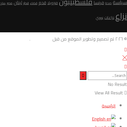
فلسطينيون
سياسة
لبنان
فرنسا
قدم
فنزويلا
قطر
صحة
قضاء
مصر
مناخ
نزاع
نزاعات
نووي
© ٢٠٢٦ تم تصميم وتطوير الموقع من قبل
AdamoDigi
.
No Result
View All Result
الرئيسية
English