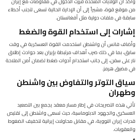
وأكد أن الولايات المتحدة قررت الدخول في مفاوضات مع إيران
من موقع قوة، مشيراً إلى أن الإدارة الحالية تسعى لتجنب أخطاء
سابقة في ملفات دولية مثل أفغانستان.
إشارات إلى استخدام القوة والضغط
وأضاف فانس أن واشنطن استخدمت القوة العسكرية في وقت
سابق، بما في ذلك ضرب أهداف مرتبطة بإيران بعد حوادث إطلاق
نار على سفن، إلى جانب استخدام أدوات ضغط لضمان أمن الملاحة
في مضيق هرمز.
سياق التوتر والتفاوض بين واشنطن
وطهران
تأتي هذه التصريحات في إطار مسار معقد يجمع بين التصعيد
العسكري والجهود الدبلوماسية، حيث تسعى واشنطن إلى تقليص
قدرات إيران النووية، في مقابل محاولات إيرانية لتخفيف الضغوط
والعقوبات.