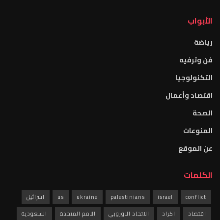
الأبواب
رياضة
فن وترفيه
التكنولوجيا
اقتصاد وأعمال
الصحة
المنوعات
عن الموقع
الكلمات
conflict
israel
palestinians
ukraine
us
اسرائيل
اقتصاد
اكراد
الاتحاد الاوروبي
الامم المتحدة
السعودية