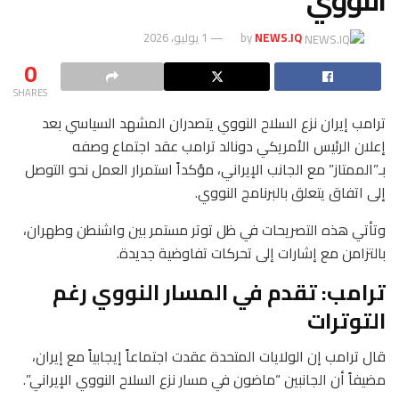
النووي
NEWS.IQ
by
1 يوليو، 2026
0
SHARES
ترامب إيران نزع السلاح النووي يتصدران المشهد السياسي بعد
إعلان الرئيس الأمريكي دونالد ترامب عقد اجتماع وصفه
بـ”الممتاز” مع الجانب الإيراني، مؤكداً استمرار العمل نحو التوصل
إلى اتفاق يتعلق بالبرنامج النووي.
وتأتي هذه التصريحات في ظل توتر مستمر بين واشنطن وطهران،
بالتزامن مع إشارات إلى تحركات تفاوضية جديدة.
ترامب: تقدم في المسار النووي رغم
التوترات
قال ترامب إن الولايات المتحدة عقدت اجتماعاً إيجابياً مع إيران،
مضيفاً أن الجانبين “ماضون في مسار نزع السلاح النووي الإيراني”.