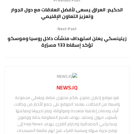
الحكيم: العراق يسعى لأفضل العلاقات مع دول الجوار
وتعزيز التعاون الإقليمي
Next Post
زيلينسكي يعلن استهداف منشآت داخل روسيا وموسكو
تؤكد إسقاط 133 مسيّرة
NEWS.IQ
هو موقع إخباري متنوع، يقدّم محتوى شاملا ويغطي مجموعة
واسعة من المجالات. يعتمد الموقع على جمع الأخبار من وكالات
أنباء ومصادر إعلامية متعددة وموثوقة، ويتم تحريرها وصياغتها
بأسلوب مهني ومحايد، بهدف تقديم المعلومة بدقة ووضوح،
وبما يراعي المصداقية واحترام القارئ. يهدف Iraqi News إلى
توفير تجربة سهلة وسلسة للقراء، تتيح لهم متابعة المستجدات