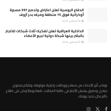
الدفاع الروسية تعلن اعتراض وتدمير 397 مسيرة
أوكرانية فوق 15 منطقة ومياه بحر آزوف
8 أغسطس، 2026
الداخلية العراقية تعلن تفكيك ثلاث شبكات للاتجار
بالبشر بينها شبكة دولية لبيع الأعضاء
8 أغسطس، 2026
نواكب أبرز الأحداث من مصادر ووكالات إخبارية موثوقة، ونقدّم محتوى
حيادي ودقيق يشمل الأخبار في كافة المجالات. تابعنا يوميًا وكن على اطلاع
دائم بكل جديد يهمك.