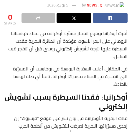
NEWS.IQ
by
5 يونيو، 2026
0
SHARES
أقرت أوكرانيا بوقوع انفجار مسيّرة أوكرانية في ميناء كونستانتا
الروماني على البحر الأسود، مؤكدة أن الطائرة البحرية فقدت
السيطرة عليها نتيجة تشويش إلكتروني روسي قبل أن تنفجر قرب
الساحل.
في المقابل، أعلنت السفارة الروسية في بوخارست أن المسيّرة
التي انفجرت في الميناء مصدرها أوكرانيا، نافياً أي صلة لروسيا
بالحادث.
أوكرانيا: فقدنا السيطرة بسبب تشويش
إلكتروني
قالت البحرية الأوكرانية في بيان نشر على موقع “فيسبوك” إن
إحدى مسيّراتها البحرية تعرضت للتشويش من أنظمة الحرب