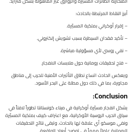
المتحاربة الطائرات المسيّرة والزوارق غير المأهولة بشكل متزايد.
أبرز النقاط المرتبطة بالحادث:
– إقرار أوكراني بملكية المسيّرة.
– تأكيد فقدان السيطرة بسبب تشويش إلكتروني.
– نفي روسي لأي مسؤولية مباشرة.
– فتح تحقيقات رومانية حول ملابسات الانفجار.
ويعكس الحادث اتساع نطاق التأثيرات الأمنية للحرب إلى مناطق
مجاورة، بما في ذلك دول مطلة على البحر الأسود.
Conclusion:
يشكل انفجار مسيّرة أوكرانية في ميناء كونستانتا تطوراً لافتاً في
سياق الحرب الروسية الأوكرانية، مع اعتراف كييف بملكية المسيّرة
ونفي موسكو أي علاقة لها بالحادث. وتبقى نتائج التحقيقات
الرومانية عاملاً مهماً في توضيح أبعاد الواقعة.