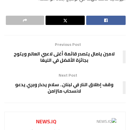
Previous Post
لامين يامال يتصدر قائمة أغلى لاعبي العالم ويتوج
بجائزة الأفضل في الليغا
Next Post
وقف إطلاق النار في لبنان.. سلام يحذر وبري يدعو
لانسحاب متزامن
NEWS.IQ