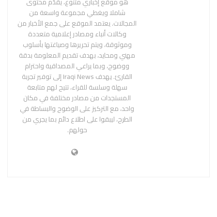
هو موقع إخباري متنوع، يقدّم محتوى
شاملا ويغطي مجموعة واسعة من
المجالات. يعتمد الموقع على جمع الأخبار من
وكالات أنباء ومصادر إعلامية متعددة
وموثوقة، ويتم تحريرها وصياغتها بأسلوب
مهني ومحايد، بهدف تقديم المعلومة بدقة
ووضوح، وبما يراعي المصداقية واحترام
القارئ. يهدف Iraqi News إلى توفير تجربة
سهلة وسلسة للقراء، تتيح لهم متابعة
المستجدات من مصادر مختلفة في مكان
واحد، مع التركيز على الوضوح والبساطة في
الطرح، ليبقوا على اطلاع دائم بما يجري من
حولهم.