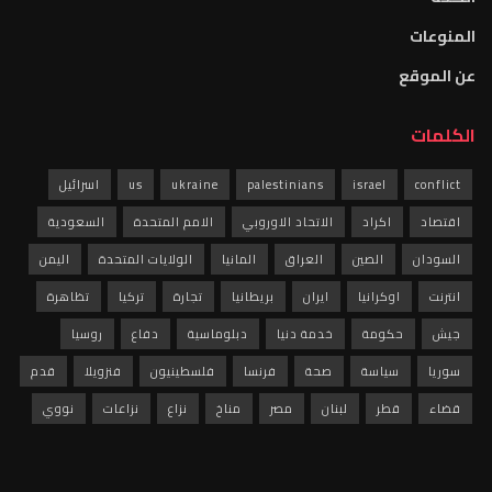
المنوعات
عن الموقع
الكلمات
conflict
israel
palestinians
ukraine
us
اسرائيل
اقتصاد
اكراد
الاتحاد الاوروبي
الامم المتحدة
السعودية
السودان
الصين
العراق
المانيا
الولايات المتحدة
اليمن
انترنت
اوكرانيا
ايران
بريطانيا
تجارة
تركيا
تظاهرة
جيش
حكومة
خدمة دنيا
دبلوماسية
دفاع
روسيا
سوريا
سياسة
صحة
فرنسا
فلسطينيون
فنزويلا
قدم
قضاء
قطر
لبنان
مصر
مناخ
نزاع
نزاعات
نووي