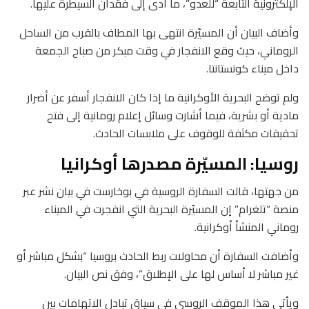
الإلكترونية التابعة “للعدو”، ما أدى إلى فقدان السيطرة عليها.
وأضاف البيان أن المسيّرة انتهى بها المطاف بالقرب من الساحل
الروماني، حيث وقع الانفجار في وقت مبكر من صباح الجمعة
داخل ميناء كونستانتا.
ولم توضح البحرية الأوكرانية ما إذا كان الانفجار أسفر عن أضرار
مادية أو بشرية، فيما أشارت وسائل إعلام رومانية إلى فتح
تحقيقات مكثفة للوقوف على ملابسات الحادث.
روسيا: المسيّرة مصدرها أوكرانيا
من جهتها، قالت السفارة الروسية في بوخارست في بيان نشر عبر
منصة “تلغرام” إن المسيّرة البحرية التي انفجرت في الميناء
روماني المنشأ أوكرانية.
وأضافت السفارة أن محاولات ربط الحادث بروسيا “بشكل مباشر أو
غير مباشر لا أساس لها على الإطلاق”، وفق نص البيان.
ويأتي هذا الموقف الروسي في سياق تبادل الاتهامات بين