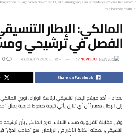
lling station in Baghdad on November 11, 2025 during Iraq's parliamentary elections. Iraq is holdin
as it hopes to retain i
المالكي: الإطار التنسي
الفصل في ترشيحي ومستم
0
NEWS.IQ
by
4 فبراير، 2026
in
المحلية
r
Share on Facebook
بغداد – أكد مرشح الإطار التنسيقي لرئاسة الوزراء، نوري المالكي،
إلى الإطار، معتبراً أن أي تنازل يأتي نتيجة ضغوط خارجية يمثل “خط
وفي مقابلة تلفزيونية مساء الثلاثاء، صرح المالكي بأن ترشيحه جاء 
التنسيقي، بصفته الكتلة الأكبر في البرلمان، هو “صاحب الحق” في 