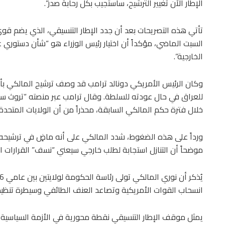
الإطار الآن تغيير الترشيح، سأستجيب بكل رحابة صدر”.
تأتي هذه التصريحات بعد أن جدد الإطار التنسيقي، الذي يضم قو
السبت الماضي، مؤكداً أن اختيار رئيس الوزراء هو “شأن دستوري ع
الخارجية”.
وكان الرئيس الأمريكي دونالد ترامب قد وصف ترشيح المالكي بأ
للعراق في حال عودته للسلطة. وقال ترامب عبر منصته “تروث سوش
خلال فترة حكم المالكي السابقة، محذراً من أن الولايات المتحدة “
ورداً على هذه الضغوط، شدد المالكي على أنه ماضٍ في ترشيحه “
موضحاً أن التنازل استجابة لطلب خارجي سيعني “نسف” القرارات ال
انسحاب القوات الأمريكية وتصاعد العنف الطائفي وسيطرة تنظيم 
يمثل موقف الإطار التنسيقي نقطة محورية في الأزمة السياسية ال