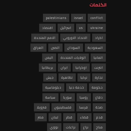
الكلمات
palestinians
israel
conflict
ukraine
us
اسرائيل
اقتصاد
اكراد
الاتحاد الاوروبي
الامم المتحدة
السعودية
السودان
الصين
العراق
المانيا
الولايات المتحدة
اليمن
انترنت
اوكرانيا
ايران
بريطانيا
تجارة
تركيا
تظاهرة
جيش
حكومة
خدمة دنيا
دبلوماسية
دفاع
روسيا
سوريا
سياسة
صحة
فرنسا
فلسطينيون
فنزويلا
قدم
قضاء
قطر
لبنان
مصر
مناخ
نزاع
نزاعات
نووي