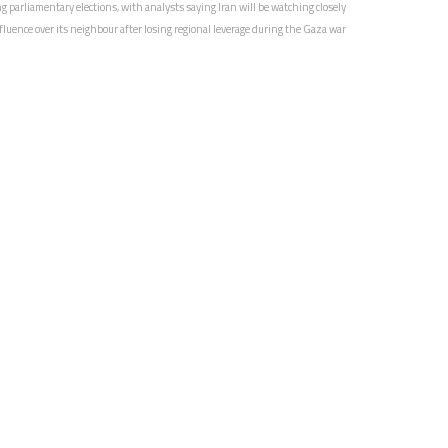
g parliamentary elections, with analysts saying Iran will be watching closely
nfluence over its neighbour after losing regional leverage during the Gaza war.