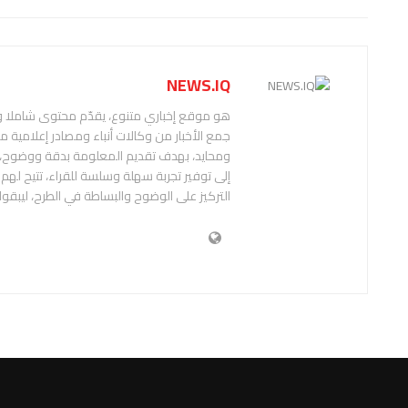
NEWS.IQ
هو موقع إخباري متنوع، يقدّم محتوى شاملا
جمع الأخبار من وكالات أنباء ومصادر إعلامية 
إلى توفير تجربة سهلة وسلسة للقراء، تتيح له
التركيز على الوضوح والبساطة في الطرح، ليبقوا