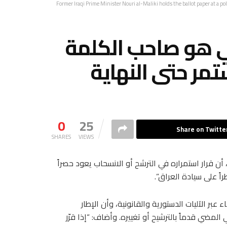
Former Iraqi Prime Minister Nouri al-Maliki holds the ballot paper at a po
قي هو صاحب الكلمة
ر حتى النهاية
0
25
Share on Twitte
SHARES
VIEWS
 أن قرار استمراره في الترشح أو الانسحاب يعود حصراً
راً على سيادة العراق”.
عبر الآليات الدستورية والقانونية، وأن الإطار
المضي قدماً بالترشيح أو تغييره. وأضاف: “إذا قرّر