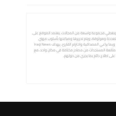
 ويغطي مجموعة واسعة من المجالات. يعتمد الموقع على
متعددة وموثوقة، ويتم تحريرها وصياغتها بأسلوب مهني
ومحايد، بهدف تقديم المعلومة بدقة ووضوح، وبما يراعي المصداقية واحترام القارئ. يهدف Iraqi News
م متابعة المستجدات من مصادر مختلفة في مكان واحد، مع
 على اطلاع دائم بما يجري من حولهم.