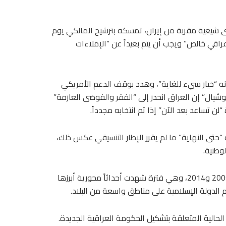
ى شيعية مقربة من إيران، تمسكه بترشيح المالكي يوم
راقي خالص” ويجب أن يتم بعيداً عن “الإملاءات
نه “خيار سيء للغاية”، وهدد بوقف الدعم الأمريكي
يال” إن العراق انحدر إلى “الفقر والفوضى العارمة”
لن تساعد بعد الآن” إذا تم انتخابه مجدداً.
حتى النهاية” ما لم يقرر الإطار التنسيقي عكس ذلك،
وطنية.
يُذكر أن نوري المالكي تولى رئاسة الحكومة لولايتين بين عامي 2006 و2014، وهي فترة شهدت أحداثاً محورية أبرزها
الدولة الإسلامية على مناطق واسعة من البلاد.
حالية المتعلقة بتشكيل الحكومة العراقية الجديدة.