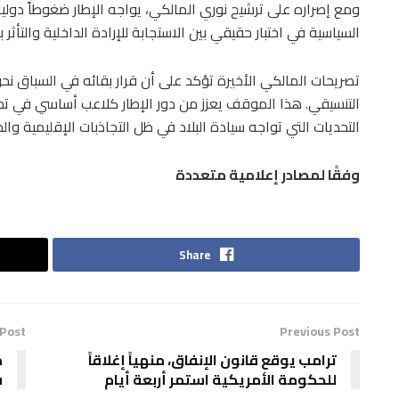
ومع إصراره على ترشيح نوري المالكي، يواجه الإطار ضغوطاً دولي
السياسية في اختبار حقيقي بين الاستجابة للإرادة الداخلية والتأثر ب
تصريحات المالكي الأخيرة تؤكد على أن قرار بقائه في السباق نحو 
التنسيقي. هذا الموقف يعزز من دور الإطار كلاعب أساسي في تحد
التحديات التي تواجه سيادة البلاد في ظل التجاذبات الإقليمية والد
وفقًا لمصادر إعلامية متعددة
Share
 Post
Previous Post
ترامب يوقع قانون الإنفاق، منهياً إغلاقاً
م
للحكومة الأمريكية استمر أربعة أيام
ف