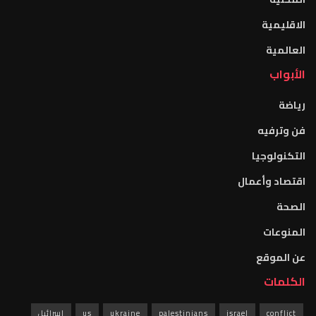
الاقليمية
العالمية
الأبواب
رياضة
فن وترفيه
التكنولوجيا
اقتصاد وأعمال
الصحة
المنوعات
عن الموقع
الكلمات
conflict
israel
palestinians
ukraine
us
اسرائيل