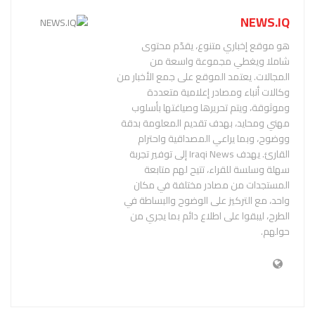
NEWS.IQ
هو موقع إخباري متنوع، يقدّم محتوى
شاملا ويغطي مجموعة واسعة من
المجالات. يعتمد الموقع على جمع الأخبار من
وكالات أنباء ومصادر إعلامية متعددة
وموثوقة، ويتم تحريرها وصياغتها بأسلوب
مهني ومحايد، بهدف تقديم المعلومة بدقة
ووضوح، وبما يراعي المصداقية واحترام
القارئ. يهدف Iraqi News إلى توفير تجربة
سهلة وسلسة للقراء، تتيح لهم متابعة
المستجدات من مصادر مختلفة في مكان
واحد، مع التركيز على الوضوح والبساطة في
الطرح، ليبقوا على اطلاع دائم بما يجري من
حولهم.