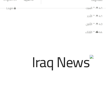
41
°
السبت
Login
41
°
الأحد
43
°
الأثنين
44
°
الثلاثاء