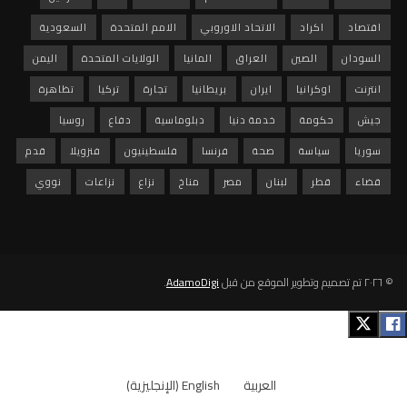
اقتصاد
اكراد
الاتحاد الاوروبي
الامم المتحدة
السعودية
السودان
الصين
العراق
المانيا
الولايات المتحدة
اليمن
انترنت
اوكرانيا
ايران
بريطانيا
تجارة
تركيا
تظاهرة
جيش
حكومة
خدمة دنيا
دبلوماسية
دفاع
روسيا
سوريا
سياسة
صحة
فرنسا
فلسطينيون
فنزويلا
قدم
قضاء
قطر
لبنان
مصر
مناخ
نزاع
نزاعات
نووي
© ٢٠٢٦ تم تصميم وتطوير الموقع من قبل
AdamoDigi
.
العربية
English
(
الإنجليزية
)