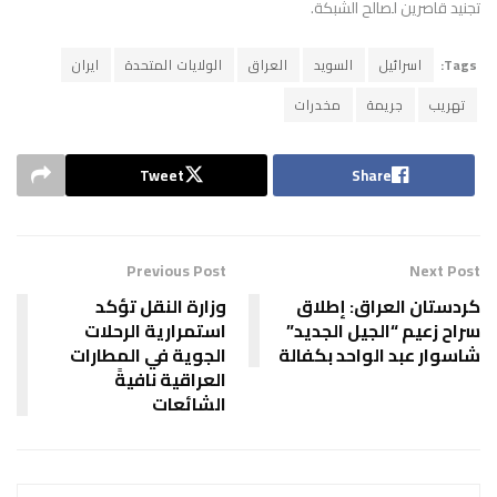
تجنيد قاصرين لصالح الشبكة.
Tags:
اسرائيل
السويد
العراق
الولايات المتحدة
ايران
تهريب
جريمة
مخدرات
Tweet
Share
Previous Post
Next Post
كردستان العراق: إطلاق
وزارة النقل تؤكد
سراح زعيم “الجيل الجديد”
استمرارية الرحلات
شاسوار عبد الواحد بكفالة
الجوية في المطارات
العراقية نافيةً
الشائعات