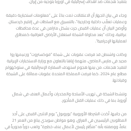
بتنفيذ هجمات ضد أهداف إسرائيلية في أوروبا بتوجيه من إيران.
وجاء في بيان للجهاز أن الاعتقالات تمت بناءً على “معلومات استخبارية دقيقة
وعمليات تعقّب داخلية وخارجية”، بالتنسيق مع السلطات في إقليم كردستان.
وأوضح البيان أن عمليات القبض جرت بشكل متزامن في عدة محافظات
عراقية، وذلك “بعد محاولة الشبكة استغلال الأراضي العراقية كمنطلق
لعملياتها الإجرامية”.
وكانت واشنطن قد فرضت عقوبات على شبكة “فوكستروت” وزعيمها روا
مجيد في مارس الماضي، متهمة إياها بالتعاون مع وزارة الاستخبارات الإيرانية
لتنفيذ هجمات، من بينها هجوم استهدف السفارة الإسرائيلية في ستوكهولم
مطلع عام 2024. كما فرضت المملكة المتحدة عقوبات مماثلة على الشبكة
وقيادتها.
وتنشط الشبكة في تهريب الأسلحة والمخدرات وأعمال العنف في شمال
أوروبا، بما في ذلك عمليات القتل المأجور.
من جانبها، أكدت الشرطة الأوروبية “يوروبول” يوم الاثنين القبض على أحد
المطلوبين الرئيسيين في العراق، وهو مواطن سويدي يبلغ من العمر 21
عاماً، ووصفته بأنه “منظّم رئيسي لأعمال عنف خطيرة” ولعب دوراً محورياً في