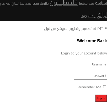
فلسطينيون
سياسة
لبنان
فرنسا
قدم
فنزويلا
قطر
صحة
قضاء
مصر
مناخ
نزاع
نزاعات
نووي
© ٢٠٢٦ تم تصميم وتطوير الموقع من قبل
AdamoDigi
.
Welcome Back!
Login to your account below
Remember Me