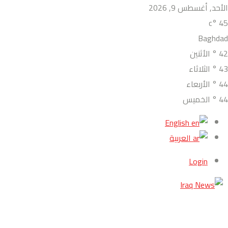
الأحد, أغسطس 9, 2026
°c
45
Baghdad
42
°
الأثنين
43
°
الثلاثاء
44
°
الأربعاء
44
°
الخميس
English
العربية
Login