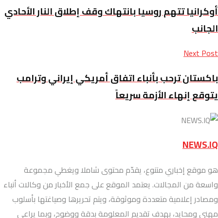
أوكرانيا تتهم روسيا بانتهاك وقف إطلاق النار الأحادي
الجانب
Next Post
باكستان ترحب بأنباء اتفاق أمريكي إيراني وترامب
يتوقع إنهاء الأزمة سريعاً
NEWS.IQ
هو موقع إخباري متنوع، يقدّم محتوى شاملا ويغطي مجموعة
واسعة من المجالات. يعتمد الموقع على جمع الأخبار من وكالات أنباء
ومصادر إعلامية متعددة وموثوقة، ويتم تحريرها وصياغتها بأسلوب
مهني ومحايد، بهدف تقديم المعلومة بدقة ووضوح، وبما يراعي