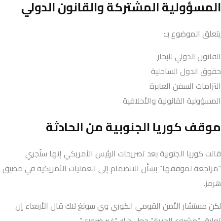
المسؤولية المشتركة والقانون الدولي
يتعلق الموضوع بـ:
القانون الدولي للبحار
حقوق الدول الساحلية
التزامات السفن العابرة
المسؤولية القانونية والأخلاقية
موقف كوريا الجنوبية من الحادثة
قالت كوريا الجنوبية بعد تصريحات الرئيس الأمريكي إنها ستُجري
“مراجعة لموقفها” بشأن الانضمام إلى العمليات الأمريكية في مضيق
هرمز.
لكن مستشار الأمن القومي الكوري وي سونغ لاك قال الأربعاء إن
تعليق “مشروع الحرية” جعل ذلك “غير ضروري”.