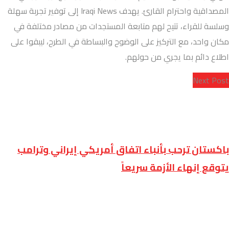
المصداقية واحترام القارئ. يهدف Iraqi News إلى توفير تجربة سهلة
وسلسة للقراء، تتيح لهم متابعة المستجدات من مصادر مختلفة في
مكان واحد، مع التركيز على الوضوح والبساطة في الطرح، ليبقوا على
اطلاع دائم بما يجري من حولهم.
Next Post
باكستان ترحب بأنباء اتفاق أمريكي إيراني وترامب
يتوقع إنهاء الأزمة سريعاً