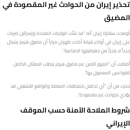
تحذير إيران من الحوادث غير المقصودة في
المضيق
أوضحت سفارة إيران أنه “مذ شنّت الولايات المتحدة وإسرائيل ضربات
على إيران في أواخر شباط أكدت طهران مراراً أن مضيق هرمز يشكل
جزءاً لا يتجزأ من جغرافيتها الدفاعية”.
أضافت أن “المرور الآمن عبر مضيق هرمز يتطلب الامتثال الكامل
للقواعس المعمول بها”.
حذرت من أن “أي تجاهل للمتطلبات المعلنة والواقع التشغيلي قد
يؤدي لحوادث غير مقصودة”.
شروط الملاحة الآمنة حسب الموقف
الإيراني