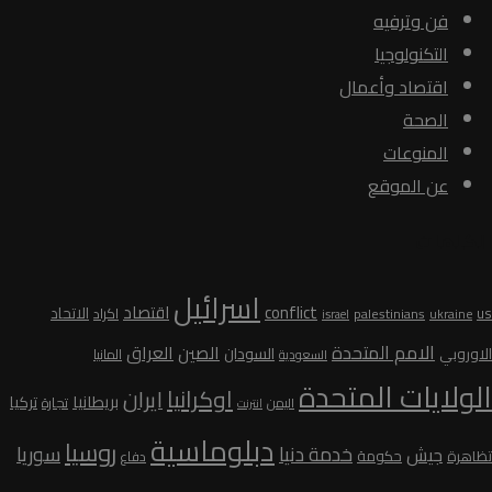
فن وترفيه
التكنولوجيا
اقتصاد وأعمال
الصحة
المنوعات
عن الموقع
الكلمات
اسرائيل
conflict
اقتصاد
الاتحاد
us
palestinians
اكراد
ukraine
israel
الامم المتحدة
الصين
العراق
السودان
الاوروبي
المانيا
السعودية
الولايات المتحدة
اوكرانيا
ايران
بريطانيا
تركيا
تجارة
اليمن
انترنت
دبلوماسية
روسيا
سوريا
خدمة دنيا
جيش
تظاهرة
حكومة
دفاع