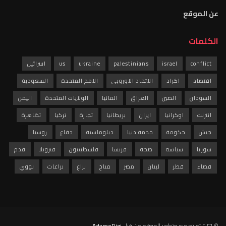
عن الموقع
الكلمات
conflict
israel
palestinians
ukraine
us
اسرائيل
اقتصاد
اكراد
الاتحاد الاوروبي
الامم المتحدة
السعودية
السودان
الصين
العراق
المانيا
الولايات المتحدة
اليمن
انترنت
اوكرانيا
ايران
بريطانيا
تجارة
تركيا
تظاهرة
جيش
حكومة
خدمة دنيا
دبلوماسية
دفاع
روسيا
سوريا
سياسة
صحة
فرنسا
فلسطينيون
فنزويلا
قدم
قضاء
قطر
لبنان
مصر
مناخ
نزاع
نزاعات
نووي
© ٢٠٢٦ تم تصميم وتطوير الموقع من قبل
AdamoDigi
.