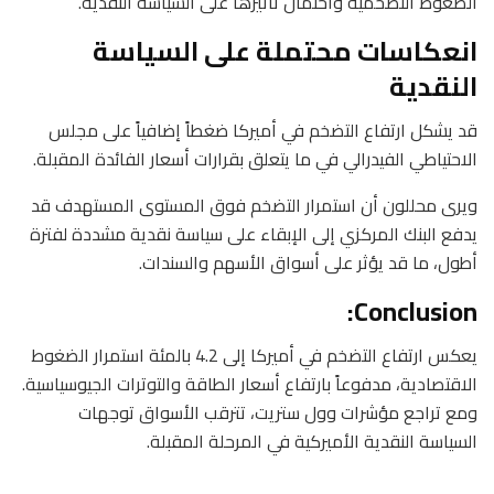
الضغوط التضخمية واحتمال تأثيرها على السياسة النقدية.
انعكاسات محتملة على السياسة
النقدية
قد يشكل ارتفاع التضخم في أميركا ضغطاً إضافياً على مجلس
الاحتياطي الفيدرالي في ما يتعلق بقرارات أسعار الفائدة المقبلة.
ويرى محللون أن استمرار التضخم فوق المستوى المستهدف قد
يدفع البنك المركزي إلى الإبقاء على سياسة نقدية مشددة لفترة
أطول، ما قد يؤثر على أسواق الأسهم والسندات.
Conclusion:
يعكس ارتفاع التضخم في أميركا إلى 4.2 بالمئة استمرار الضغوط
الاقتصادية، مدفوعاً بارتفاع أسعار الطاقة والتوترات الجيوسياسية.
ومع تراجع مؤشرات وول ستريت، تترقب الأسواق توجهات
السياسة النقدية الأميركية في المرحلة المقبلة.