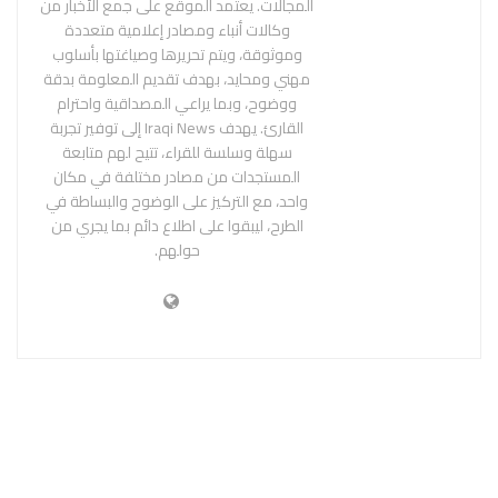
المجالات. يعتمد الموقع على جمع الأخبار من
وكالات أنباء ومصادر إعلامية متعددة
وموثوقة، ويتم تحريرها وصياغتها بأسلوب
مهني ومحايد، بهدف تقديم المعلومة بدقة
ووضوح، وبما يراعي المصداقية واحترام
القارئ. يهدف Iraqi News إلى توفير تجربة
سهلة وسلسة للقراء، تتيح لهم متابعة
المستجدات من مصادر مختلفة في مكان
واحد، مع التركيز على الوضوح والبساطة في
الطرح، ليبقوا على اطلاع دائم بما يجري من
حولهم.