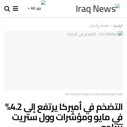
AR
الرئيسية
اقتصاد وأعمال
US Inflation Rises to 4.2% as Wall Street Slips
التضخم في أميركا يرتفع إلى 4.2%
في مايو ومؤشرات وول ستريت