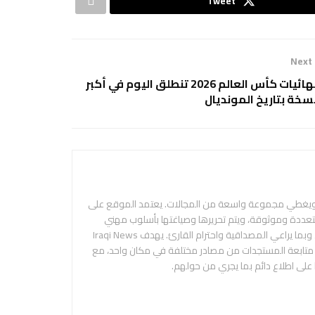
Tweet
Next
نهائيات كأس العالم 2026 تنطلق اليوم في أكبر
سخة بتاريخ المونديال
 ويغطي مجموعة واسعة من المجالات. يعتمد الموقع على
متعددة وموثوقة، ويتم تحريرها وصياغتها بأسلوب مهني
ومحايد، بهدف تقديم المعلومة بدقة ووضوح، وبما يراعي المصداقية واحترام القارئ. يهدف Iraqi News
م متابعة المستجدات من مصادر مختلفة في مكان واحد، مع
 على اطلاع دائم بما يجري من حولهم.