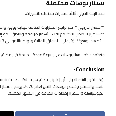
سيناريوهات محتملة
حدد البنك الدولي ثلاثة مسارات محتملة للتطورات:
**تحسن تدريجي** مع تراجع اضطرابات الطاقة بنهاية يوليو، واستق
**استمرار الاضطرابات** مع بقاء الأسعار مرتفعة وتباطؤ النمو إلى 2.1
**تصعيد أوسع** يؤثر على الأسواق المالية ويهبط بالنمو إلى 1.3%.
وتعتمد هذه السيناريوهات على سرعة عودة الملاحة في مضيق هر
Conclusion:
يؤكد تقرير البنك الدولي أن إغلاق مضيق هرمز شكل صدمة قوية 
النفط والتضخم وخفض توقعات
الجيوسياسية واستقرار إمدادات الطاقة في الأشهر المقبلة.