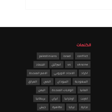
الكلمات
palestinians
israel
conflict
ukraine
us
اسرائيل
اقتصاد
اكراد
الاتحاد الاوروبي
الامم المتحدة
السعودية
السودان
الصين
العراق
المانيا
الولايات المتحدة
اليمن
انترنت
اوكرانيا
ايران
بريطانيا
تجارة
تركيا
تظاهرة
جيش