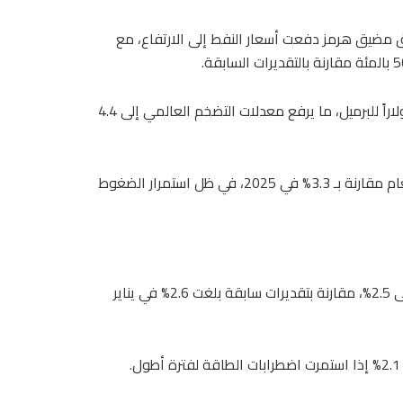
ق مضيق هرمز دفعت أسعار النفط إلى الارتفاع، مع
وفي حال استمرار الحرب، قد يصل متوسط سعر النفط إلى 115 دولاراً للبرميل، ما يرفع معدلات التضخم العالمي إلى 4.4
وبحسب التقرير، من المتوقع أن يبلغ التضخم العالمي 4% هذا العام مقارنة بـ 3.3% في 2025، في ظل استمرار الضغوط
خفض البنك الدولي توقعاته لنمو الاقتصاد العالمي في 2026 إلى 2.5%، مقارنة بتقديرات سابقة بلغت 2.6% في يناير