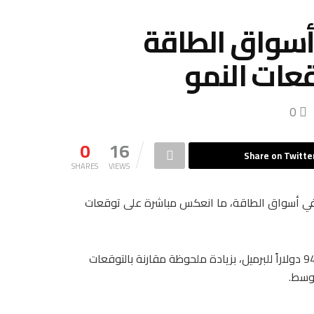
أسواق الطاقة
عات النمو
0
0
16
Share on Twitte
SHARES
VIEWS
 في أسواق الطاقة، ما انعكس مباشرة على توقعات
وأشار التقرير إلى أن متوسط سعر خام برنت هذا العام سيبلغ نحو 94 دولاراً للبرميل، بزيادة ملحوظة مقارنة بالتوقعات
وسط.