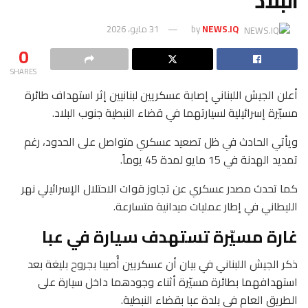
البلاد
NEWS.IQ
by
31 مايو، 2026
0
SHARES
أعلن الجيش اللبناني إصابة عسكريين لبنانيين إثر استهداف طائرة
مسيّرة إسرائيلية لسيارتهما في قضاء النبطية جنوب البلاد.
ويأتي الحادث في ظل تصعيد عسكري متواصل على الحدود، رغم
تمديد الهدنة في 15 مايو لمدة 45 يوماً.
كما تحدث مصدر عسكري عن تجاوز قوات الاحتلال الإسرائيلي نهر
الليطاني في إطار عمليات ميدانية متسارعة.
غارة مسيّرة تستهدف سيارة في عبا
ذكر الجيش اللبناني في بيان أن عسكريين أُصيبا بجروح بليغة بعد
استهدافهما بطائرة مسيّرة أثناء وجودهما داخل سيارة على
الطريق العام في بلدة عبا بقضاء النبطية.