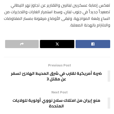
تعكس إصابة عسكريين لبنانيين والتقارير عن تجاوز نهر الليطاني
تصعيداً جديداً في جنوب لبنان، وسط استمرار الغارات والتحذيرات من
اتساع رقعة المواجهة. وتبقى الأوضاع مرهونة بمسار المفاوضات
والالتزام بالهدنة المعلنة.
Previous Post
ضربة أمريكية لقارب في شرق المحيط الهادئ تسفر
عن مقتل 3
Next Post
منع إيران من امتلاك سلاح نووي أولوية للولايات
المتحدة