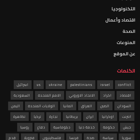
التكنولوجيا
اقتصاد وأعمال
الصحة
المنوعات
عن الموقع
الكلمات
conflict
israel
palestinians
ukraine
us
اسرائيل
اقتصاد
اكراد
الاتحاد الاوروبي
الامم المتحدة
السعودية
السودان
الصين
العراق
المانيا
الولايات المتحدة
اليمن
انترنت
اوكرانيا
ايران
بريطانيا
تجارة
تركيا
تظاهرة
جيش
حكومة
خدمة دنيا
دبلوماسية
دفاع
روسيا
سوريا
سياسة
صحة
فرنسا
فلسطينيون
فنزويلا
قدم