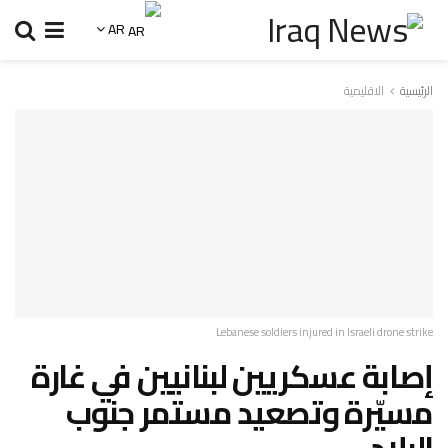
AR
الرئيسية
الاقليمية
Lebanese soldiers injured in Israeli drone strike
إصابة عسكريين لبنانيين في غارة
مسيّرة وتصعيد مستمر جنوب