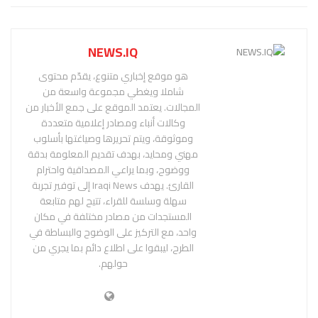
NEWS.IQ
هو موقع إخباري متنوع، يقدّم محتوى
شاملا ويغطي مجموعة واسعة من
المجالات. يعتمد الموقع على جمع الأخبار من
وكالات أنباء ومصادر إعلامية متعددة
وموثوقة، ويتم تحريرها وصياغتها بأسلوب
مهني ومحايد، بهدف تقديم المعلومة بدقة
ووضوح، وبما يراعي المصداقية واحترام
القارئ. يهدف Iraqi News إلى توفير تجربة
سهلة وسلسة للقراء، تتيح لهم متابعة
المستجدات من مصادر مختلفة في مكان
واحد، مع التركيز على الوضوح والبساطة في
الطرح، ليبقوا على اطلاع دائم بما يجري من
حولهم.