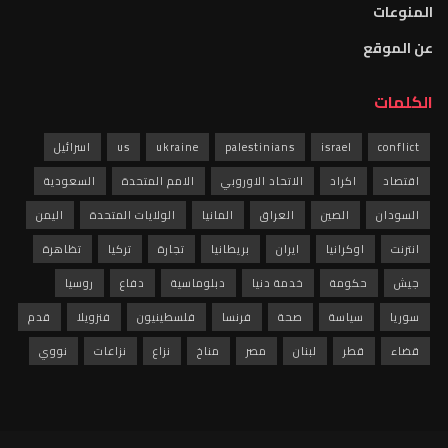
المنوعات
عن الموقع
الكلمات
conflict
israel
palestinians
ukraine
us
اسرائيل
اقتصاد
اكراد
الاتحاد الاوروبي
الامم المتحدة
السعودية
السودان
الصين
العراق
المانيا
الولايات المتحدة
اليمن
انترنت
اوكرانيا
ايران
بريطانيا
تجارة
تركيا
تظاهرة
جيش
حكومة
خدمة دنيا
دبلوماسية
دفاع
روسيا
سوريا
سياسة
صحة
فرنسا
فلسطينيون
فنزويلا
قدم
قضاء
قطر
لبنان
مصر
مناخ
نزاع
نزاعات
نووي