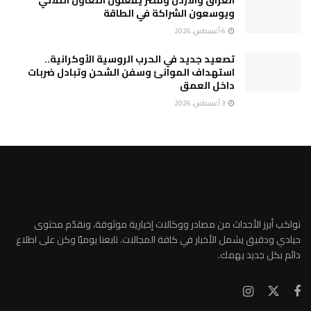
العراق والأردن ومصر يفعّلون التعاون الثلاثي
ويوسعون الشراكة في الطاقة
6 أغسطس، 2026
تصعيد جديد في الحرب الروسية الأوكرانية..
استهداف الموانئ وسفن الشحن وتبادل ضربات
داخل العمق
3 أغسطس، 2026
نواكب أبرز الأحداث من مصادر ووكالات إخبارية موثوقة، ونقدّم محتوى
حيادي ودقيق يشمل الأخبار في كافة المجالات. تابعنا يوميًا وكن على اطلاع
دائم بكل جديد يهمك.