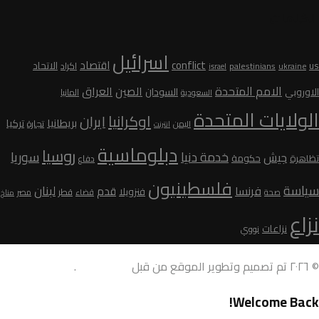
الكلمات
اسرائيل
conflict
اقتصاد
الاتحاد
us
palestinians
اكراد
ukraine
israel
الامم المتحدة
الصين
العراق
السودان
الاوروبي
المانيا
السعودية
الولايات المتحدة
اوكرانيا
ايران
بريطانيا
تركيا
تجارة
اليمن
انترنت
دبلوماسية
روسيا
سوريا
خدمة دنيا
جيش
تظاهرة
حكومة
دفاع
فلسطينيون
سياسة
لبنان
فرنسا
قدم
فنزويلا
قطر
صحة
قضاء
مصر
مناخ
نزاع
نزاعات
نووي
© ٢٠٢٦ تم تصميم وتطوير الموقع من قبل
AdamoDigi
.
Welcome Back!