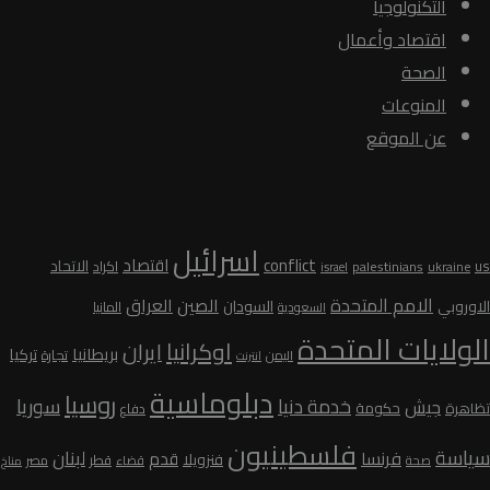
التكنولوجيا
اقتصاد وأعمال
الصحة
المنوعات
عن الموقع
الكلمات
اسرائيل
conflict
اقتصاد
الاتحاد
us
palestinians
اكراد
ukraine
israel
الامم المتحدة
الصين
العراق
السودان
الاوروبي
المانيا
السعودية
الولايات المتحدة
اوكرانيا
ايران
بريطانيا
تركيا
تجارة
اليمن
انترنت
دبلوماسية
روسيا
سوريا
خدمة دنيا
جيش
تظاهرة
حكومة
دفاع
فلسطينيون
سياسة
لبنان
فرنسا
قدم
فنزويلا
قطر
صحة
قضاء
مصر
مناخ