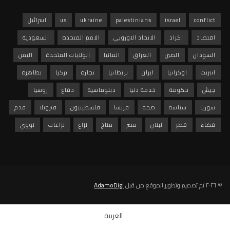
conflict
israel
palestinians
ukraine
us
اسرائيل
اقتصاد
اكراد
الاتحاد الاوروبي
الامم المتحدة
السعودية
السودان
الصين
العراق
المانيا
الولايات المتحدة
اليمن
انترنت
اوكرانيا
ايران
بريطانيا
تجارة
تركيا
تظاهرة
جيش
حكومة
خدمة دنيا
دبلوماسية
دفاع
روسيا
سوريا
سياسة
صحة
فرنسا
فلسطينيون
فنزويلا
قدم
قضاء
قطر
لبنان
مصر
مناخ
نزاع
نزاعات
نووي
© ٢٠٢٦ تم تصميم وتطوير الموقع من قبل
AdamoDigi
.
العربية