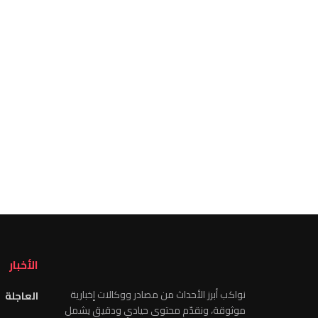
الأخبار
نواكب أبرز الأحداث من مصادر ووكالات إخبارية
العاجلة
موثوقة، ونقدّم محتوى حيادي ودقيق يشمل