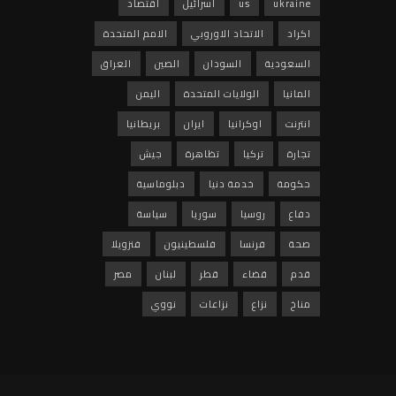
ukraine
us
اسرائيل
اقتصاد
اكراد
الاتحاد الاوروبي
الامم المتحدة
السعودية
السودان
الصين
العراق
المانيا
الولايات المتحدة
اليمن
انترنت
اوكرانيا
ايران
بريطانيا
تجارة
تركيا
تظاهرة
جيش
حكومة
خدمة دنيا
دبلوماسية
دفاع
روسيا
سوريا
سياسة
صحة
فرنسا
فلسطينيون
فنزويلا
قدم
قضاء
قطر
لبنان
مصر
مناخ
نزاع
نزاعات
نووي