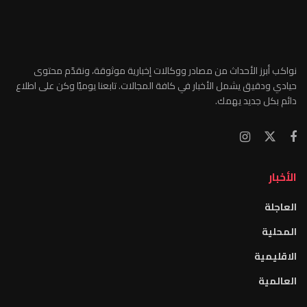
نواكب أبرز الأحداث من مصادر ووكالات إخبارية موثوقة، ونقدّم محتوى
حيادي ودقيق يشمل الأخبار في كافة المجالات. تابعنا يوميًا وكن على اطلاع
دائم بكل جديد يهمك.
الأخبار
العاجلة
المحلية
الاقليمية
العالمية