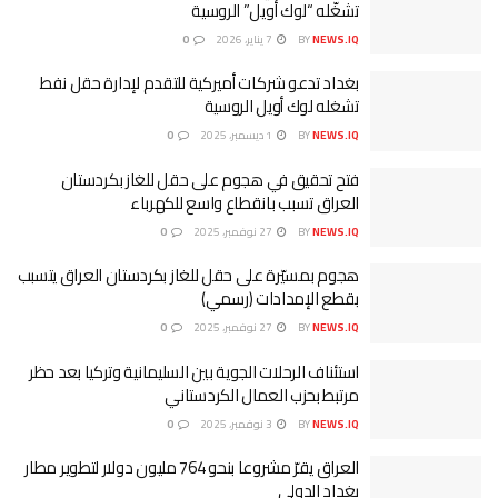
تشغّله “لوك أويل” الروسية
NEWS.IQ
BY
7 يناير، 2026
0
بغداد تدعو شركات أميركية للتقدم لإدارة حقل نفط
تشغله لوك أويل الروسية
NEWS.IQ
BY
1 ديسمبر، 2025
0
فتح تحقيق في هجوم على حقل للغاز بكردستان
العراق تسبب بانقطاع واسع للكهرباء
NEWS.IQ
BY
27 نوفمبر، 2025
0
هجوم بمسيّرة على حقل للغاز بكردستان العراق يتسبب
بقطع الإمدادات (رسمي)
NEWS.IQ
BY
27 نوفمبر، 2025
0
استئناف الرحلات الجوية بين السليمانية وتركيا بعد حظر
مرتبط بحزب العمال الكردستاني
NEWS.IQ
BY
3 نوفمبر، 2025
0
العراق يقرّ مشروعا بنحو 764 مليون دولار لتطوير مطار
بغداد الدولي