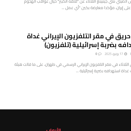
س الصيني شي جينبينغ الثلاثاء عن "قلقه الكبير" حيال عواقب الهجوم
 على إيران، مؤكدا معارضة بكين "أي عمل ...
 حريق في مقر التلفزيون الإيراني غداة
فه بضربة إسرائيلية (تلفزيون)
17 يونيو، 2025
0
 الثلاثاء في مقر التلفزيون الإيراني الرسمي في طهران، على ما قالت هيئة
غداة استهدافه بضربة إسرائيلية ...
الأبواب