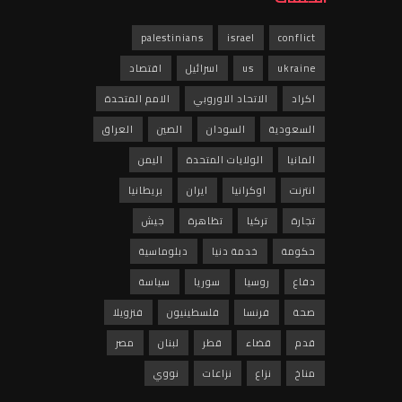
palestinians
israel
conflict
ukraine
us
اسرائيل
اقتصاد
اكراد
الاتحاد الاوروبي
الامم المتحدة
السعودية
السودان
الصين
العراق
المانيا
الولايات المتحدة
اليمن
انترنت
اوكرانيا
ايران
بريطانيا
تجارة
تركيا
تظاهرة
جيش
حكومة
خدمة دنيا
دبلوماسية
دفاع
روسيا
سوريا
سياسة
صحة
فرنسا
فلسطينيون
فنزويلا
قدم
قضاء
قطر
لبنان
مصر
مناخ
نزاع
نزاعات
نووي