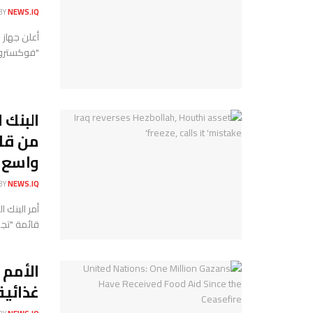
BY
NEWS.IQ
أعلن جهاز 
"فوكستروت"
البنك 
من قائ
واسع
BY
NEWS.IQ
أمر البنك 
قائمة "تجم
الأمم 
غذائية