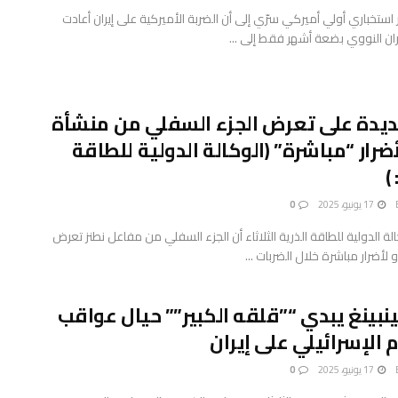
استخباري أولي أميركي سرّي إلى أن الضربة الأميركية على إيران أعادت
ان النووي بضعة أشهر فقط إلى ...
جديدة على تعرض الجزء السفلي من منشأة
أضرار “مباشرة” (الوكالة الدولية للطاقة
)
17 يونيو، 2025
0
الة الدولية للطاقة الذرية الثلاثاء أن الجزء السفلي من مفاعل نطنز تعرض
 لأضرار مباشرة خلال الضربات ...
بينغ يبدي “”قلقه الكبير”” حيال عواقب
 الإسرائيلي على إيران
17 يونيو، 2025
0