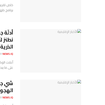
خلص تقرير 
برنامج طهر
أدلّة 
نطنز ل
الذرية: 
BY
NEWS.IQ
أعلنت الوك
على ما يبدو
شي جين
الهجوم
BY
NEWS.IQ