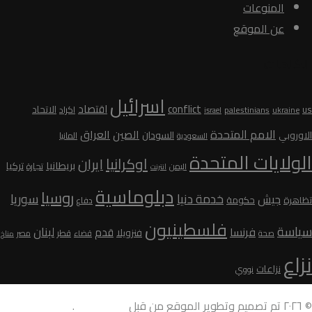
المنوعات
عن الموقع
الكلمات
اسرائيل
conflict
اقتصاد
الاتحاد
us
palestinians
اكراد
ukraine
israel
الامم المتحدة
الصين
العراق
السودان
الاوروبي
المانيا
السعودية
الولايات المتحدة
اوكرانيا
ايران
بريطانيا
تركيا
تجارة
اليمن
انترنت
دبلوماسية
روسيا
سوريا
خدمة دنيا
جيش
تظاهرة
حكومة
دفاع
فلسطينيون
سياسة
لبنان
فرنسا
قدم
فنزويلا
قطر
صحة
قضاء
مصر
مناخ
نزاع
نزاعات
نووي
© ٢٠٢٦ تم تصميم وتطوير الموقع من قبل
AdamoDigi
.