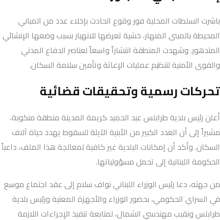
باشرت السلطات المحلية فور وقوع الحادث بإخلاء عدد من المباني
المحيطة بالمبنى المنهار، خشية تعرضها للانهيار بسبب وضعها الإنشائي
المتدهور. وشهدت المنطقة انتشاراً واسعاً لعناصر الدفاع المدني
والقوى الأمنية لتنظيم عمليات الإغاثة وتأمين سلامة السكان.
تحركات رسمية وتحقيقات قضائية
أعلن رئيس بلدية طرابلس عبد الحميد كريمة المدينة منطقة منكوبة،
مشيراً إلى أن العدد الكبير من الأبنية الآيلة للسقوط يهدد حياة آلاف
السكان. وأكد أن إمكانات البلدية غير كافية لمعالجة هذا الملف، داعياً
الحكومة اللبنانية إلى تحمل مسؤولياتها.
من جهته، دعا رئيس الوزراء اللبناني نواف سلام إلى عقد اجتماع موسع
في السراي الحكومي، بحضور الوزراء والأجهزة المعنية ورئيس بلدية
طرابلس ونقيب مهندسي الشمال، لمتابعة تنفيذ الإجراءات اللازمة