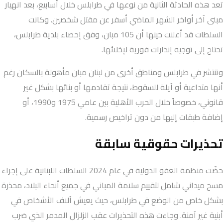
تعد هذه الحادثة الثانية من نوعها في طرابلس خلال أسابيع، بعد انهيار
مبنى آخر أواخر الشهر الماضي أسفر عن مقتل شخصين. وكانت
السلطات قد أعلنت حينها أن 105 مبان، وفق إحصاء بلدية طرابلس،
تحتاج إلى توجيه إنذارات فورية لإخلائها.
وتنتشر في طرابلس ومناطق أخرى من لبنان مبان مأهولة بالسكان رغم
أنها متداعية أو آيلة للسقوط، نتيجة تقادمها أو بنائها بشكل غير
قانوني، خصوصاً خلال الحرب الأهلية بين عامي 1975 و1990، أو
إضافة طبقات إليها من دون تراخيص رسمية.
تحذيرات حقوقية سابقة
حضّت منظمة العفو الدولية في عام 2024 السلطات اللبنانية على إجراء
مسح ميداني شامل لتقييم سلامة المباني في جميع أنحاء البلاد، محذرة
بشكل خاص من الوضع في طرابلس، حيث يعيش آلاف الأشخاص في
أبنية غير آمنة. وجاءت هذه التحذيرات عقب الزلزال المدمر الذي ضرب