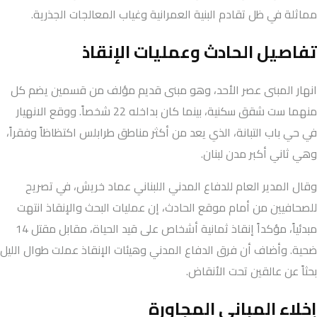
مماثلة في ظل تقادم البنية العمرانية وغياب المعالجات الجذرية.
تفاصيل الحادث وعمليات الإنقاذ
انهار المبنى عصر الأحد، وهو مبنى قديم مؤلف من قسمين يضم كل
منهما ست شقق سكنية، بينما كان بداخله 22 شخصاً. ووقع الانهيار
في حي باب التبانة، الذي يعد من أكثر مناطق طرابلس اكتظاظاً وفقراً،
وهي ثاني أكبر مدن لبنان.
وقال المدير العام للدفاع المدني اللبناني عماد خريش، في تصريح
للصحافيين من أمام موقع الحادث، إن عمليات البحث والإنقاذ انتهت
مبدئياً، مؤكداً إنقاذ ثمانية أشخاص على قيد الحياة، مقابل مقتل 14
ضحية. وأضاف أن فرق الدفاع المدني وهيئات الإنقاذ عملت طوال الليل
بحثاً عن عالقين تحت الأنقاض.
إخلاء المباني المجاورة