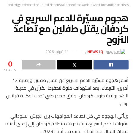
and triggered what the United Nations calls one of the world's worst humanitarian crises.
هجوم مسيّرة للدعم السريع في
كردفان يقتل طفلين مع تصاعد
النزوح
NEWS.IQ
by
11 فبراير، 2026
0
SHARES
أسفر هجوم مسيّرة الدعم السريع عن مقتل طفلين وإصابة 12
آخرين، الأربعاء، بعد استهداف خلوة لتحفيظ القرآن في مدينة
الرهَد بولاية جنوب كردفان، وفق مصدر طبي تحدث لوكالة فرانس
برس.
ويأتي الهجوم في ظل تصاعد المواجهات بين الجيش السوداني
وقوات الدعم السريع، حيث تحولت منطقة كردفان إلى إحدى أعنف
جبهات القتال منذ اندلاع الحرب في أبريل 2023.