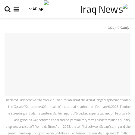
AR
الرئيسية
رياضة
Displaced Sudanese wait to receive humanitarian aid at the Abu al-Naga displacement camp
in the Gedaref State, some 420km east of the capital Khartoum on February 6, 2026. Famine
is spreading in Sudan's western Darfur region, UN-backed experts warned on February 5,
as a grinding war between the army and paramilitary forces has left millions hungry,
displaced and cut off from aid. Since April 2023, the conflict between Sudan's army and the
paramilitary Rapid Support Forces (RSF) has killed tens of thousands, displaced 11 million