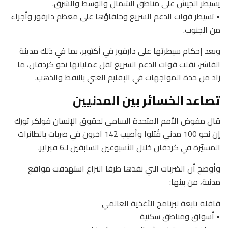
يسيطر الجيش على مناطق الشمال والوسط والشرق.
• تسيطر قوات الدعم السريع وحلفاؤها على معظم دارفور وأجزاء
من الجنوب.
وبعد إحكام سيطرتها على دارفور في أكتوبر، بما في ذلك مدينة
الفاشر، نقلت قوات الدعم السريع ثقل عملياتها نحو كردفان، ما
زاد من حدة المواجهات في الإقليم الغني بالنفط والذهب.
تصاعد الخسائر بين المدنيين
قال مفوض الأمم المتحدة السامي لحقوق الإنسان فولكر تورك
إن نحو 100 مدني قُتلوا وأصيب 142 آخرون في ضربات بالطائرات
المسيّرة في كردفان خلال الأسبوعين السابقين لـ6 فبراير.
وأوضح أن الضربات التي نفذها طرفا النزاع استهدفت مواقع
مدنية، من بينها:
قافلة تابعة لبرنامج الأغذية العالمي
• أسواق ومناطق سكنية