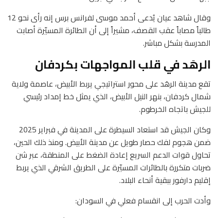
وقال شاهد عيان يُدعى أحمد موسى لفرانس برس إنه رأى نحو 12
طالباً مصاباً عقب القصف، مشيراً إلى أن الطائرة المسيّرة أصابت
المدرسة بشكل مباشر.
الرهَد في قلب المواجهات بكردفان
تقع مدينة الرهَد على محور استراتيجي يربط الأبيض، عاصمة ولاية
شمال كردفان، بنهر النيل الأبيض، الذي يمثل خط إمداد رئيسي
للجيش باتجاه الخرطوم.
وكان الجيش قد استعاد السيطرة على المدينة في فبراير 2025
ضمن هجوم لفك حصار طويل عن مدينة الأبيض. ومنذ ذلك الحين،
تحاول قوات الدعم السريع إعادة الضغط على المنطقة، عبر شن
ضربات متكررة بالطائرات المسيّرة على الطريق الشرقي الذي يربط
إقليم دارفور ببقية أنحاء البلاد.
وأدت الحرب إلى انقسام فعلي في السودان: