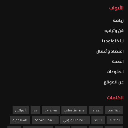
الأبواب
رياضة
فن وترفيه
التكنولوجيا
اقتصاد وأعمال
الصحة
المنوعات
عن الموقع
الكلمات
conflict
israel
palestinians
ukraine
us
اسرائيل
اقتصاد
اكراد
الاتحاد الاوروبي
الامم المتحدة
السعودية