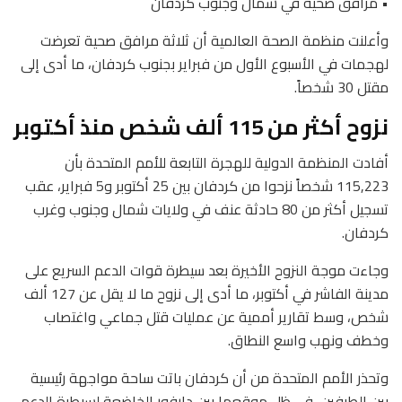
• مرافق صحية في شمال وجنوب كردفان
وأعلنت منظمة الصحة العالمية أن ثلاثة مرافق صحية تعرضت
لهجمات في الأسبوع الأول من فبراير بجنوب كردفان، ما أدى إلى
مقتل 30 شخصاً.
نزوح أكثر من 115 ألف شخص منذ أكتوبر
أفادت المنظمة الدولية للهجرة التابعة للأمم المتحدة بأن
115,223 شخصاً نزحوا من كردفان بين 25 أكتوبر و5 فبراير، عقب
تسجيل أكثر من 80 حادثة عنف في ولايات شمال وجنوب وغرب
كردفان.
وجاءت موجة النزوح الأخيرة بعد سيطرة قوات الدعم السريع على
مدينة الفاشر في أكتوبر، ما أدى إلى نزوح ما لا يقل عن 127 ألف
شخص، وسط تقارير أممية عن عمليات قتل جماعي واغتصاب
وخطف ونهب واسع النطاق.
وتحذر الأمم المتحدة من أن كردفان باتت ساحة مواجهة رئيسية
بين الطرفين، في ظل موقعها بين دارفور الخاضعة لسيطرة الدعم