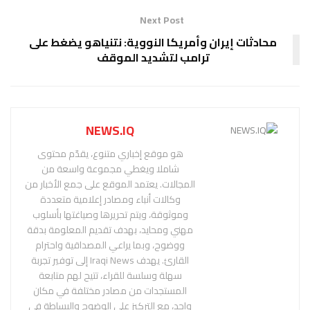
Next Post
محادثات إيران وأمريكا النووية: نتنياهو يضغط على
ترامب لتشديد الموقف
NEWS.IQ
هو موقع إخباري متنوع، يقدّم محتوى
شاملا ويغطي مجموعة واسعة من
المجالات. يعتمد الموقع على جمع الأخبار من
وكالات أنباء ومصادر إعلامية متعددة
وموثوقة، ويتم تحريرها وصياغتها بأسلوب
مهني ومحايد، بهدف تقديم المعلومة بدقة
ووضوح، وبما يراعي المصداقية واحترام
القارئ. يهدف Iraqi News إلى توفير تجربة
سهلة وسلسة للقراء، تتيح لهم متابعة
المستجدات من مصادر مختلفة في مكان
واحد، مع التركيز على الوضوح والبساطة في