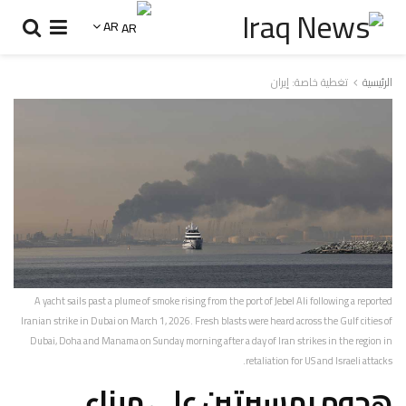
AR
الرئيسية
تغطية خاصة: إيران
A yacht sails past a plume of smoke rising from the port of Jebel Ali following a reported
Iranian strike in Dubai on March 1, 2026. Fresh blasts were heard across the Gulf cities of
Dubai, Doha and Manama on Sunday morning after a day of Iran strikes in the region in
retaliation for US and Israeli attacks.
هجوم بمسيرتين على ميناء