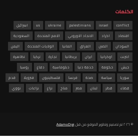
الكلمات
conflict
israel
palestinians
ukraine
us
اسرائيل
اقتصاد
اكراد
الاتحاد الاوروبي
الامم المتحدة
السعودية
السودان
الصين
العراق
المانيا
الولايات المتحدة
اليمن
انترنت
اوكرانيا
ايران
بريطانيا
تجارة
تركيا
تظاهرة
جيش
حكومة
خدمة دنيا
دبلوماسية
دفاع
روسيا
سوريا
سياسة
صحة
فرنسا
فلسطينيون
فنزويلا
قدم
قضاء
قطر
لبنان
مصر
مناخ
نزاع
نزاعات
نووي
© ٢٠٢٦ تم تصميم وتطوير الموقع من قبل
AdamoDigi
.