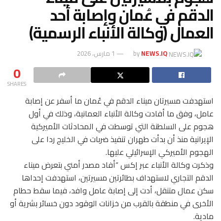
الدقم في عُمان وإصابة أحد
العمال (وكالة الأنباء الرسمية)
NEWS.IQ
by
1 مارس، 2026
0
SHARES
استهدفت مسيرتان ميناء الدقم في عُمان ما أسفر عن إصابة
عامل، وفق ما أفادت وكالة الأنباء العمانية، وذلك في أول
هجوم على السلطنة التي توسطت في المحادثات الأميركية
الإيرانية منذ أن بدأت طهران تنفيذ ضربات في الخليج ردا على
الهجوم الأميركي الإسرائيلي عليها.
وذكرت وكالة الأنباء عبر إكس “أفاد مصدر أمني بتعرض ميناء
الدقم التجاري لاستهداف بطائرتين مسيرتين، استهدفت إحداها
سكن عمال متنقل، أدت إلى إصابة عامل وافد، فيما سقط حطام
الأخرى في منطقة بالقرب من خزانات الوقود دون خسائر بشرية أو
مادية.