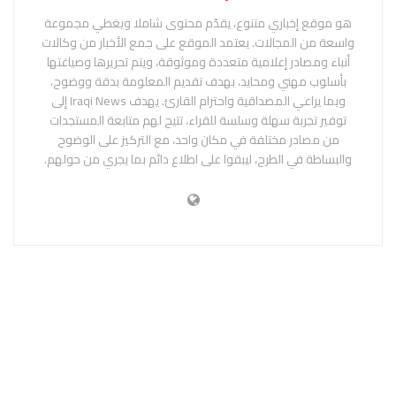
هو موقع إخباري متنوع، يقدّم محتوى شاملا ويغطي مجموعة
واسعة من المجالات. يعتمد الموقع على جمع الأخبار من وكالات
أنباء ومصادر إعلامية متعددة وموثوقة، ويتم تحريرها وصياغتها
بأسلوب مهني ومحايد، بهدف تقديم المعلومة بدقة ووضوح،
وبما يراعي المصداقية واحترام القارئ. يهدف Iraqi News إلى
توفير تجربة سهلة وسلسة للقراء، تتيح لهم متابعة المستجدات
من مصادر مختلفة في مكان واحد، مع التركيز على الوضوح
والبساطة في الطرح، ليبقوا على اطلاع دائم بما يجري من حولهم.